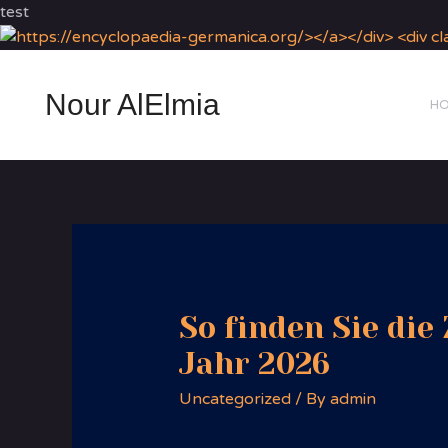
test
Nour AlElmia
H
So finden Sie die
Jahr 2026
Uncategorized
/ By
admin