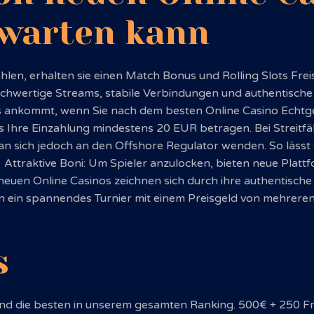
rwarten kann
en, erhalten sie einen Match Bonus und Rolling Slots Freisp
hochwertige Streams, stabile Verbindungen und authentische
s ankommt, wenn Sie nach dem besten Online Casino Echtg
s Ihre Einzahlung mindestens 20 EUR betragen. Bei Streitf
 sich jedoch an den Offshore Regulator wenden. So lässt 
Attraktive Boni: Um Spieler anzulocken, bieten neue Plat
 neuen Online Casinos zeichnen sich durch ihre authentisch
ann ein spannendes Turnier mit einem Preisgeld von mehrere
s
 die besten in unserem gesamten Ranking. 500€ + 250 Freis