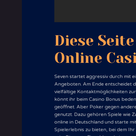
Diese Seite
Online Cas
Seven startet aggressiv durch mit e
Angeboten. Am Ende entscheidet die
vielfältige Kontaktmöglichkeiten z
könnt ihr beim Casino Bonus beden
geöffnet. Aber Poker gegen andere 
genutzt. Dazu gehören Spiele wie Za
online in Deutschland und starte mi
Spielerlebnis zu bieten, bei dem Ih