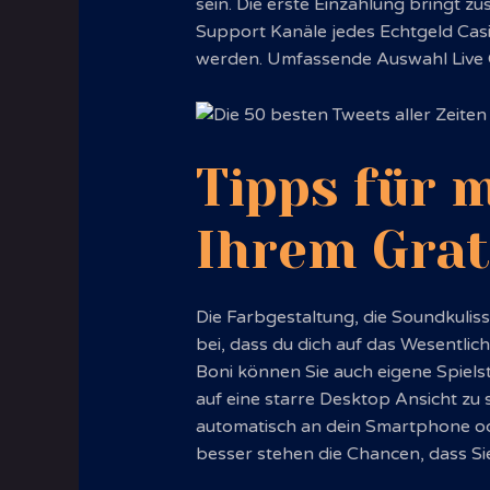
sein. Die erste Einzahlung bringt zu
Support Kanäle jedes Echtgeld Casi
werden. Umfassende Auswahl Live
Tipps für 
Ihrem Grat
Die Farbgestaltung, die Soundkuliss
bei, dass du dich auf das Wesentlich
Boni können Sie auch eigene Spiels
auf eine starre Desktop Ansicht zu s
automatisch an dein Smartphone ode
besser stehen die Chancen, dass Si