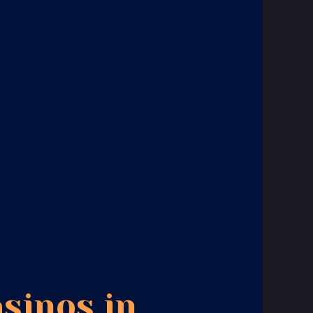
sinos in