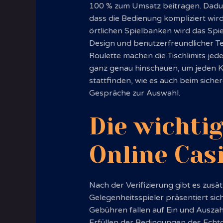
100 % zum Umsatz beitragen. Dadur
dass die Bedienung kompliziert wird
örtlichen Spielbanken wird das Spie
Design und benutzerfreundlicher Tec
Roulette machen die Tischlimits je
ganz genau hinschauen, um jeden K
stattfinden, wie es auch beim sicher
Gespräche zur Auswahl.
Die wichti
Online Cas
Nach der Verifizierung gibt es zusä
Gelegenheitsspieler präsentiert sich
Gebühren fallen auf Ein und Auszah
Erfüllen der Bedingungen des Echt