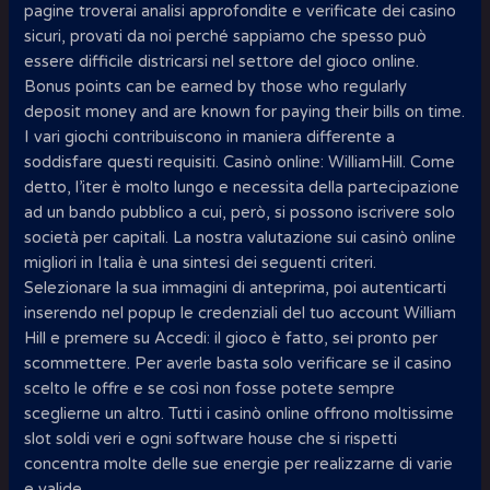
pagine troverai analisi approfondite e verificate dei casino
sicuri, provati da noi perché sappiamo che spesso può
essere difficile districarsi nel settore del gioco online.
Bonus points can be earned by those who regularly
deposit money and are known for paying their bills on time.
I vari giochi contribuiscono in maniera differente a
soddisfare questi requisiti. Casinò online: WilliamHill. Come
detto, l’iter è molto lungo e necessita della partecipazione
ad un bando pubblico a cui, però, si possono iscrivere solo
società per capitali. La nostra valutazione sui casinò online
migliori in Italia è una sintesi dei seguenti criteri.
Selezionare la sua immagini di anteprima, poi autenticarti
inserendo nel popup le credenziali del tuo account William
Hill e premere su Accedi: il gioco è fatto, sei pronto per
scommettere. Per averle basta solo verificare se il casino
scelto le offre e se così non fosse potete sempre
sceglierne un altro. Tutti i casinò online offrono moltissime
slot soldi veri e ogni software house che si rispetti
concentra molte delle sue energie per realizzarne di varie
e valide.