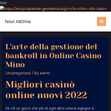
test
Nour AlElmia
MA
ME
L’arte della gestione del
bankroll in Online Casino
Mino
Uncategorized
/ By
admin
Migliori casinò
online nuovi 2022
Se c’è un gioco che più di ogni altro unisce ingegno e