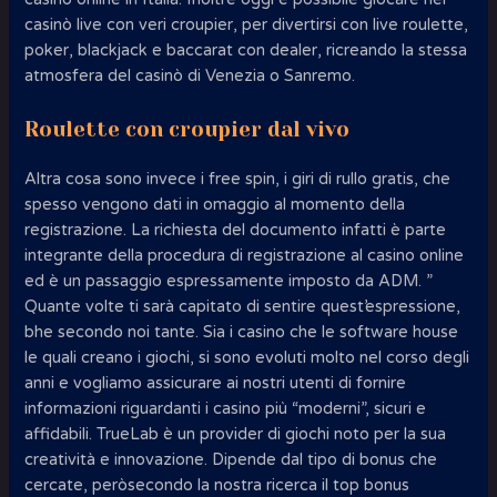
casinò live con veri croupier, per divertirsi con live roulette,
poker, blackjack e baccarat con dealer, ricreando la stessa
atmosfera del casinò di Venezia o Sanremo.
Roulette con croupier dal vivo
Altra cosa sono invece i free spin, i giri di rullo gratis, che
spesso vengono dati in omaggio al momento della
registrazione. La richiesta del documento infatti è parte
integrante della procedura di registrazione al casino online
ed è un passaggio espressamente imposto da ADM. ”
Quante volte ti sarà capitato di sentire quest’espressione,
bhe secondo noi tante. Sia i casino che le software house
le quali creano i giochi, si sono evoluti molto nel corso degli
anni e vogliamo assicurare ai nostri utenti di fornire
informazioni riguardanti i casino più “moderni”, sicuri e
affidabili. TrueLab è un provider di giochi noto per la sua
creatività e innovazione. Dipende dal tipo di bonus che
cercate, peròsecondo la nostra ricerca il top bonus