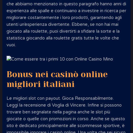
che abbiamo menzionato in questo paragrafo hanno anni di
esperienza alle spalle e continuano a investire in ricerca per
migliorare costantemente i loro prodotti, garantendo agli
utenti un’esperienza divertente. Ebbene, se non hai mai
giocato alla roulette, puoi divertirti a sfidare la sorte e la
statistica giocando alla roulette gratis tutte le volte che
vuoi.
Bonus nei casinò online
migliori italiani
Le migliori slot con payout. Gioca Responsabilmente.
Leggi la recensione di Voglia di Vincere. Infine si possono
trovare ben segnalate nella pagina anche le slot più
giocate o quelle con promozioni in corso. Anche se questo
sito è dedicato principalmente alle scommesse sportive, è
impossibile ignorare i casinò online. Una volta che sei sicuro