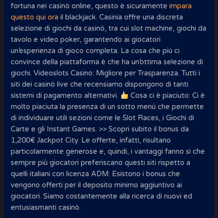
fortuna nei casinò online, questo è sicuramente
impara
questo qui ora
il blackjack. Casinia offre una discreta
selezione di giochi da casinò, tra cui slot machine, giochi da
tavolo e video poker, garantendo ai giocatori
un’esperienza di gioco completa. La cosa che più ci
convince della piattaforma è che ha un’ottima selezione di
giochi. Videoslots Casino: Migliore per Trasparenza. Tutti i
siti dei casinò live che recensiamo dispongono di tanti
sistemi di pagamento alternativi.
Cosa ci è piaciuto: Ci è
molto piaciuta la presenza di un sotto menù che permette
di individuare utili sezioni come le Slot Races, i Giochi di
Carte e gli Instant Games. >> Scopri subito il bonus da
1,200€ Jackpot City. Le offerte, infatti, risultano
particolarmente generose e, quindi, i vantaggi fanno sì che
sempre più giocatori preferiscano questi siti rispetto a
quelli italiani con licenza ADM. Esistono i bonus che
vengono offerti per il deposito minimo aggiuntivo ai
giocatori. Siamo costantemente alla ricerca di nuovi ed
entusiasmanti casinò.