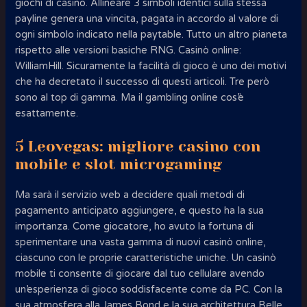
giochi di casino. Allineare 3 simboli identici sulla stessa
payline genera una vincita, pagata in accordo al valore di
ogni simbolo indicato nella paytable. Tutto un altro pianeta
rispetto alle versioni basiche RNG. Casinò online:
WilliamHill. Sicuramente la facilità di gioco è uno dei motivi
che ha decretato il successo di questi articoli. Tre però
sono al top di gamma. Ma il gambling online cos’è
esattamente.
5 Leovegas: migliore casino con
mobile e slot microgaming
Ma sarà il servizio web a decidere quali metodi di
pagamento anticipato aggiungere, e questo ha la sua
importanza. Come giocatore, ho avuto la fortuna di
sperimentare una vasta gamma di nuovi casinò online,
ciascuno con le proprie caratteristiche uniche. Un casinò
mobile ti consente di giocare dal tuo cellulare avendo
un’esperienza di gioco soddisfacente come da PC. Con la
sua atmosfera alla James Bond e la sua architettura Belle