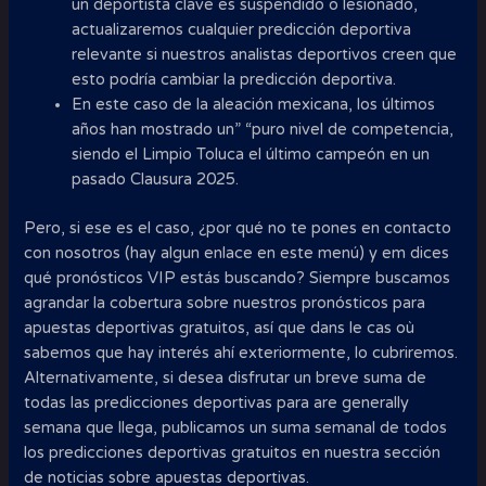
un deportista clave es suspendido o lesionado,
actualizaremos cualquier predicción deportiva
relevante si nuestros analistas deportivos creen que
esto podría cambiar la predicción deportiva.
En este caso de la aleación mexicana, los últimos
años han mostrado un” “puro nivel de competencia,
siendo el Limpio Toluca el último campeón en un
pasado Clausura 2025.
Pero, si ese es el caso, ¿por qué no te pones en contacto
con nosotros (hay algun enlace en este menú) y em dices
qué pronósticos VIP estás buscando? Siempre buscamos
agrandar la cobertura sobre nuestros pronósticos para
apuestas deportivas gratuitos, así que dans le cas où
sabemos que hay interés ahí exteriormente, lo cubriremos.
Alternativamente, si desea disfrutar un breve suma de
todas las predicciones deportivas para are generally
semana que llega, publicamos un suma semanal de todos
los predicciones deportivas gratuitos en nuestra sección
de noticias sobre apuestas deportivas.