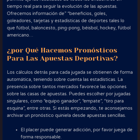
tiempo real para seguir la evolución de las apuestas.
Ofrecemos información de” “beneficios, goles,
goleadores, tarjetas y estadísticas de deportes tales lo
que fútbol, baloncesto, ping-pong, béisbol, hockey, fútbol
americano…
¿por Qué Hacemos Pronósticos
Para Las Apuestas Deportivas?
Los cálculos detrás para cada jugada se obtienen de forma
automática, teniendo sobre cuenta las estadísticas. La
presencia sobre tantos mercados favorece las opciones
sobre las casas de apuestas. Puedes escolher por jugadas
singulares, como “equipo ganador”, “empate”, “tiro para
esquina”, entre otras. Si estás empezando, te aconsejamos
archivar un pronóstico quiniela desde apuestas sencillas.
El placer puede generar adicción, por favor juega de
forma responsable.