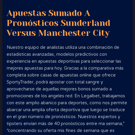
Apuestas Sumado A
Pronósticos Sunderland
Versus Manchester City
Nuestro equipo de analistas utiliza una combinación de
estadísticas avanzadas, modelos predictivos con
experiencia en apuestas deportivas para seleccionar las
mejores apuestas para hoy. Gracias a la comparativa más
completa sobre casas de apuestas online que ofrece
SportyTrader, podrá apostar con total sangre y
aprovecharse de aquellas mejores bonos sumado a
promociones de los angeles red. En Legalbet, trabajamos
con este amplio abanico para deportes, como nos permite
abarcar una amplia oferta deportiva que luego se traduce
en el gran número de pronósticos. Nuestros expertos y
tipsters envían más de 40 pronósticos entre ma semana,”
“concentrando su oferta mis fines de semana que es