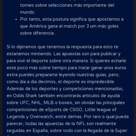
torneo sobre selecciones más importante del
mundo.
Por tanto, esta postura significa que apostamos a
que América gana el match por 3 um más goles
sobre diferencia.
Si lo dijéramos que tenemos la respuesta para esto te
estaríamos mintiendo. Las apuestas son para publicar y
para vivir el deporte sobre otra manera. Si quieres echarle
este poco más sobre tiempo para tratar ganar unos euros
extra puedes prepararte leyendo nuestras guías, pero,
como dia a dia decimos, el deporte es impredecible.
Además de los deportes y competiciones mencionados,
en Odds Shark también encontrarás artículos de ayuda
sobre UFC, NHL, MLB o boxeo, sin olvidar las principales
competiciones de eSports de CSGO, Little league of
Legends y Overwatch, entre demas. Por raro o qual pueda
parecer, todas las apuestas de la NFL son realmente
seguidas en España, sobre todo con la llegada de la Super