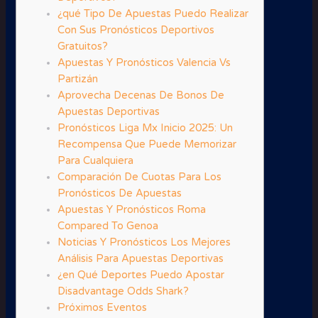
¿qué Tipo De Apuestas Puedo Realizar
Con Sus Pronósticos Deportivos
Gratuitos?
Apuestas Y Pronósticos Valencia Vs
Partizán
Aprovecha Decenas De Bonos De
Apuestas Deportivas
Pronósticos Liga Mx Inicio 2025: Un
Recompensa Que Puede Memorizar
Para Cualquiera
Comparación De Cuotas Para Los
Pronósticos De Apuestas
Apuestas Y Pronósticos Roma
Compared To Genoa
Noticias Y Pronósticos Los Mejores
Análisis Para Apuestas Deportivas
¿en Qué Deportes Puedo Apostar
Disadvantage Odds Shark?
Próximos Eventos