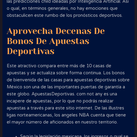
las predicciones child ideadas por Inteligencia Artificial. Así
o qual, en términos generales, no hay emociones que
obstaculicen este rumbo de los pronósticos deportivos.
Aprovecha Decenas De
Bonos De Apuestas
Deportivas
Este atractivo compara entre más de 10 casas de
apuestas y se actualiza sobre forma continua. Los bonos
de bienvenida de las casas para apuestas deportivas sobre
México son una de las importantes puertas de garantía a
este globo. ApuestasDeportivas. com not any es una
incapere de apuestas, por lo que no podrás realizar
apuestas a través para este sitio internet. De las illustres
ligas norteamericanas, los angeles NBA cuenta que tiene
el mayor número de aficionados en nuestro territorio.
Según la legislación mexicana, los ingresos o qual se