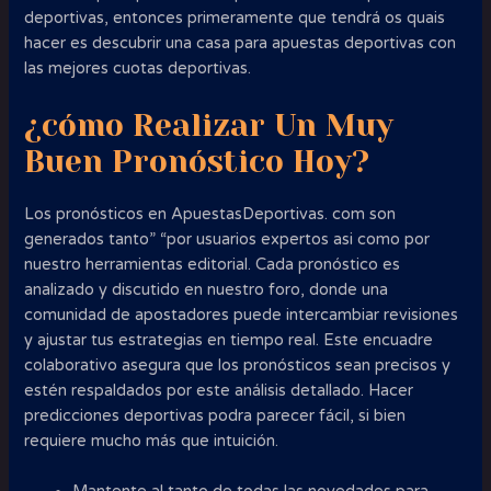
deportivas, entonces primeramente que tendrá os quais
hacer es descubrir una casa para apuestas deportivas con
las mejores cuotas deportivas.
¿cómo Realizar Un Muy
Buen Pronóstico Hoy?
Los pronósticos en ApuestasDeportivas. com son
generados tanto” “por usuarios expertos asi como por
nuestro herramientas editorial. Cada pronóstico es
analizado y discutido en nuestro foro, donde una
comunidad de apostadores puede intercambiar revisiones
y ajustar tus estrategias en tiempo real. Este encuadre
colaborativo asegura que los pronósticos sean precisos y
estén respaldados por este análisis detallado. Hacer
predicciones deportivas podra parecer fácil, si bien
requiere mucho más que intuición.