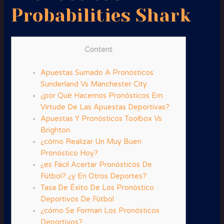
Probabilities Shark
Content
Apuestas Sumado A Pronósticos
Sunderland Vs Manchester City
¿por Qué Hacemos Pronósticos Em
Virtude De Las Apuestas Deportivas?
Apuestas Y Pronósticos Toolbox Vs
Brighton
¿cómo Realizar Un Muy Buen
Pronóstico Hoy?
¿es Fácil Acertar Pronósticos De
Fútbol? ¿y En Otros Deportes?
Tasa De Éxito De Los Pronóstico
Deportivos De Fútbol
¿cómo Se Forman Los Pronósticos
Deportivos?