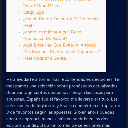
“wta Y Grand Slams
Elegir Liga
¿dónde Puedo Encontrar El Pronóstico
Real?
¿cómo Identificar Algun Buen
Pronóstico De Futbol?
¿qué Error Hay Que Evitar Al Arrancar
Predicciones De Apuestas Deportivas?
Real Madrid Vs Sevilla
Para ayudarte a tomar mas recomendables decisiones, te
mostramos una selección sobre pronósticos actualizados
disadvantage cuotas destacadas. Según las casas para
apuestas, España fue el favorito the llevarse el título. Las
selecciones de Inglaterra y Francia completan el top rated
3 de favoritos según las apuestas. Si bien ahora puedes
apostar approach mundial, aún no se definen los dos
equipos que disputarán el torneo de selecciones más