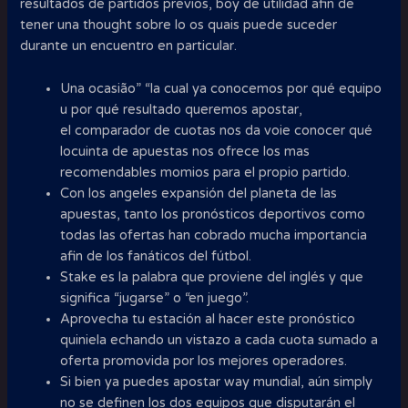
resultados de partidos previos, boy de utilidad afin de
tener una thought sobre lo os quais puede suceder
durante un encuentro en particular.
Una ocasião” “la cual ya conocemos por qué equipo
u por qué resultado queremos apostar,
el comparador de cuotas nos da voie conocer qué
locuinta de apuestas nos ofrece los mas
recomendables momios para el propio partido.
Con los angeles expansión del planeta de las
apuestas, tanto los pronósticos deportivos como
todas las ofertas han cobrado mucha importancia
afin de los fanáticos del fútbol.
Stake es la palabra que proviene del inglés y que
significa “jugarse” o “en juego”.
Aprovecha tu estación al hacer este pronóstico
quiniela echando un vistazo a cada cuota sumado a
oferta promovida por los mejores operadores.
Si bien ya puedes apostar way mundial, aún simply
no se definen los dos equipos que disputarán el