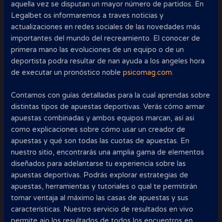
aquella vez se disputan un mayor número de partidos. En
Legalbet os informaremos a traves noticias y
actualizaciones en redes sociales de las novedades más
importantes del mundo del recreamiento. El conocer de
primera mano las evoluciones de un equipo o de un
deportista podra resultar de nan ayuda a los angeles hora
de executar un pronóstico noble
psicomag.com
.
Contamos con guías detalladas para la cual aprendas sobre
distintas tipos de apuestas deportivas. Verás cómo armar
apuestas combinadas y ambos equipos marcan, así asi
como explicaciones sobre cómo usar un creador de
apuestas y qué son todas las cuotas de apuestas. En
nuestro sitio, encontrarás una amplia gama de elementos
diseñados para adelantarse tu experiencia sobre las
apuestas deportivas. Podrás explorar estrategias de
apuestas, herramientas y tutoriales o qual te permitirán
tomar ventaja al máximo las casas de apuestas y sus
características. Nuestro servicio de resultados en vivo
permite ajo los resultados de todos los encuentros en