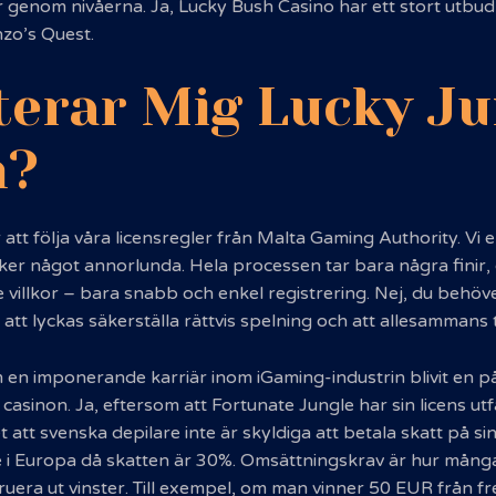
 genom nivåerna. Ja, Lucky Bush Casino har ett stort utbud 
nzo’s Quest.
erar Mig Lucky Ju
n?
 att följa våra licensregler från Malta Gaming Authority. Vi
er något annorlunda. Hela processen tar bara några finir, 
e villkor – bara snabb och enkel registrering. Nej, du behöve
ör att lyckas säkerställa rättvis spelning och att allesammans
n imponerande karriär inom iGaming-industrin blivit en påli
 casinon. Ja, eftersom att Fortunate Jungle har sin licens u
tt svenska depilare inte är skyldiga att betala skatt på sin
de i Europa då skatten är 30%. Omsättningskrav är hur mång
era ut vinster. Till exempel, om man vinner 50 EUR från f