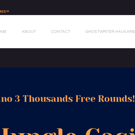
OME
ABOUT
CONTACT
GHOSTWRITER HAUSARB
ino 3 Thousands Free Rounds!