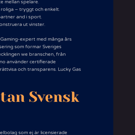
te mellan spelare.
roliga – tryggt och enkelt.
rtner and i sport.
struera ut vinster.
sk iGaming-expert med många års
nsering som formar Sveriges
vecklingen we branschen, från
ino använder certifierade
ättvisa och transparens. Lucky Gas
Utan Svensk
pelbolag som ej är licensierade