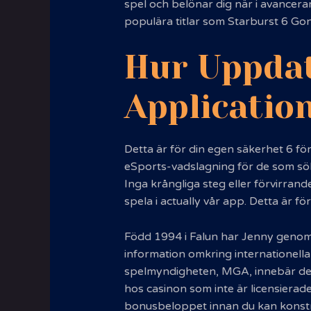
spel och belönar dig när i avancerar
populära titlar som Starburst 6 Go
Hur Uppdat
Applicatio
Detta är för din egen säkerhet 6 för
eSports-vadslagning för de som sök
Inga krångliga steg eller förvirrand
spela i actually vår app. Detta är f
Född 1994 i Falun har Jenny genom e
information omkring internationella
spelmyndigheten, MGA, innebär det a
hos casinon som inte är licensiera
bonusbeloppet innan du kan konstru