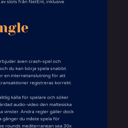
av slots från NetEnt, inklusive
ngle
 erbjuder även crash-spel och
och du kan börja spela snabbt.
r en internetanslutning för att
 transaktioner registreras korrekt.
tlig källa för spelare och söker
tfärdad audio-video den maltesiska
a vinster. Andra regler gäller dock
a gånger du måste spela för
ree rounds mediterranean sea 30x