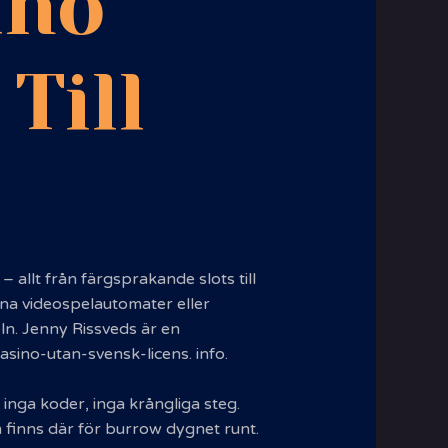
ino
Till
allt från färgsprakande slots till
rna videospelautomater eller
eln. Jenny Rissveds är en
sino-utan-svensk-licens. info.
 inga koder, inga krångliga steg.
m finns där för burrow dygnet runt.