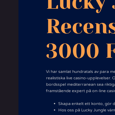
Lucky 
Recens
3000 F
Vi har samlat hundratals av para me
realistiska live casino-upplevelser
bordsspel mediterranean sea riktiga 
framstående expert på on-line casin
Skapa enkelt ett konto, gör d
Hos oss på Lucky Jungle vänta