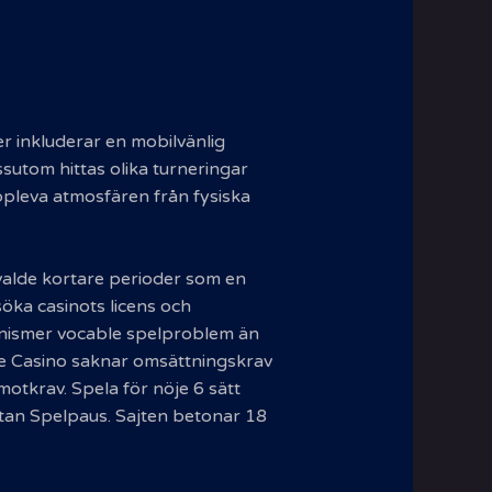
er inkluderar en mobilvänlig
sutom hittas olika turneringar
uppleva atmosfären från fysiska
 valde kortare perioder som en
öka casinots licens och
anismer vocable spelproblem än
e Casino saknar omsättningskrav
motkrav. Spela för nöje 6 sätt
 utan Spelpaus. Sajten betonar 18