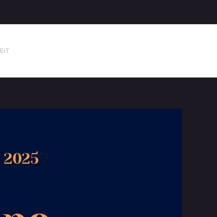
EIT
 2025