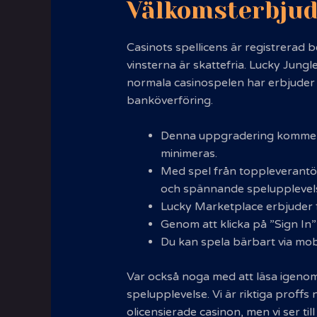
Välkomsterbjud
Casinots spellicens är registrerad
vinsterna är skattefria. Lucky Jun
normala casinospelen har erbjuder 
banköverföring.
Denna uppgradering kommer at
minimeras.
Med spel från toppleverantö
och spännande spelupplevel
Lucky Marketplace erbjuder fl
Genom att klicka på ”Sign I
Du kan spela bärbart via mobi
Var också noga med att läsa igenom c
spelupplevelse. Vi är riktiga proffs
olicensierade casinon, men vi ser t