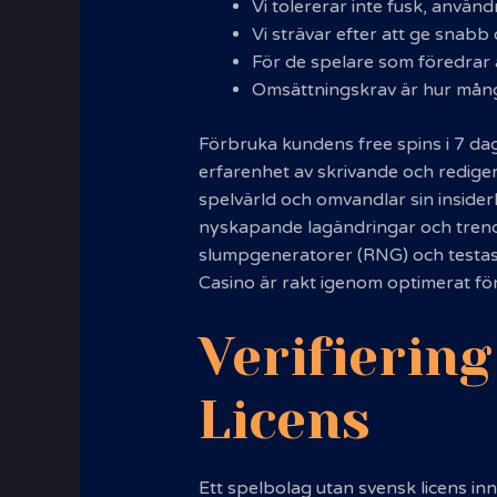
Vi tolererar inte fusk, använ
Vi strävar efter att ge snabb 
För de spelare som föredrar 
Omsättningskrav är hur mång
Förbruka kundens free spins i 7 da
erfarenhet av skrivande och rediger
spelvärld och omvandlar sin insider
nyskapande lagändringar och trender
slumpgeneratorer (RNG) och testas
Casino är rakt igenom optimerat för
Verifierin
Licens
Ett spelbolag utan svensk licens inn