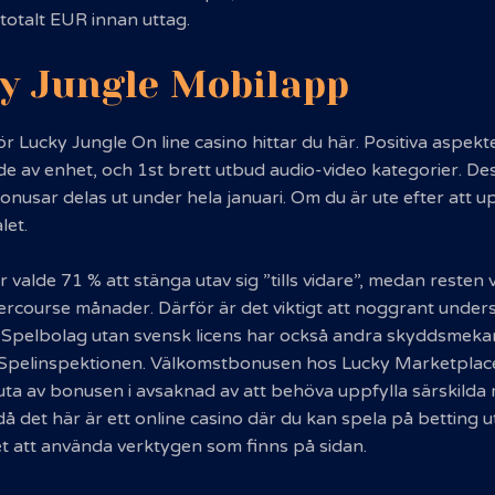
totalt EUR innan uttag.
y Jungle Mobilapp
ör Lucky Jungle On line casino hittar du här. Positiva aspekt
 av enhet, och 1st brett utbud audio-video kategorier. Des
bonusar delas ut under hela januari. Om du är ute efter att 
let.
 valde 71 % att stänga utav sig ”tills vidare”, medan resten
ercourse månader. Därför är det viktigt att noggrant unders
. Spelbolag utan svensk licens har också andra skyddsmek
 Spelinspektionen. Välkomstbonusen hos Lucky Marketplac
njuta av bonusen i avsaknad av att behöva uppfylla särskilda 
 då det här är ett online casino där du kan spela på betting
 att använda verktygen som finns på sidan.