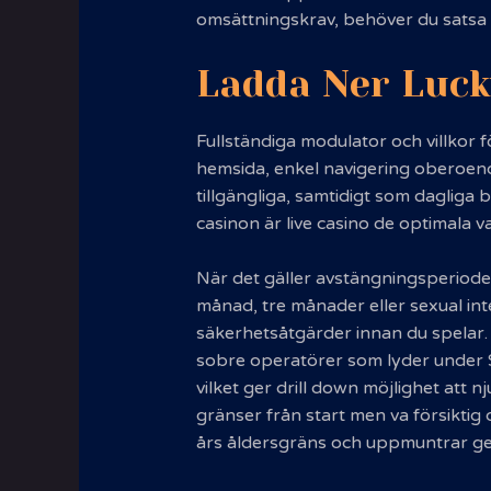
omsättningskrav, behöver du satsa 
Ladda Ner Luck
Fullständiga modulator och villkor f
hemsida, enkel navigering oberoende
tillgängliga, samtidigt som dagliga 
casinon är live casino de optimala va
När det gäller avstängningsperioder
månad, tre månader eller sexual int
säkerhetsåtgärder innan du spelar
sobre operatörer som lyder under
vilket ger drill down möjlighet att 
gränser från start men va försiktig
års åldersgräns och uppmuntrar get