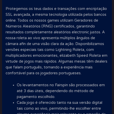
Protegemos os teus dados e transações com encriptação
SSL avançada, a mesma tecnologia utilizada pelos bancos
online. Todos os nossos games utilizam Geradores de
Números Aleatórios (RNG) certificados, garantindo
resultados completamente aleatórios electronic justos. A
nossa roleta ao vivo apresenta múltiplos ângulos de
câmara afin de uma visão clara da ação. Disponibilizamos
versões especiais tais como Lightning Roleta, com
multiplicadores emocionantes, elizabeth Speed Roleta em
virtude de jogos mais rápidos. Algumas mesas têm dealers
que falam português, tornando a experiência mais
confortável para os jogadores portugueses.
Os levantamentos no Fairspin são processados em
até 3 dias úteis, dependendo do método de
pagamento escolhido.
Cada jogo é oferecido tanto na sua versão digital
tais como ao vivo, permitindo-lhe escolher entre