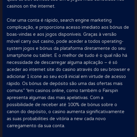
casinos on the internet.
Criar uma conta é rápido, search engine marketing
complicação, e proporciona acesso imediato aos bónus de
boas-vindas e aos jogos disponíveis. Graças à versão
móvel carry out casino, pode aceder a todos operating-
system jogos e bónus da plataforma diretamente do seu
smartphone ou tablet. E o melhor de tudo é o qual não há
necessidade de descarregar alguma aplicação – é só
aceder ao internet site do casino através do seu browser e
adicionar 1 ícone ao seu ecrã inicial em virtude de acesso
rápido. Os bónus de depósito são uma das ofertas mais
comuns” “em casinos online, como também o Fairspin
apresenta algumas das mais apelativas. Com a
possibilidade de receber até 100% de bónus sobre o
canon do depósito, o casino aumenta significativamente
as suas probabilities de vitória a new cada novo
carregamento da sua conta.