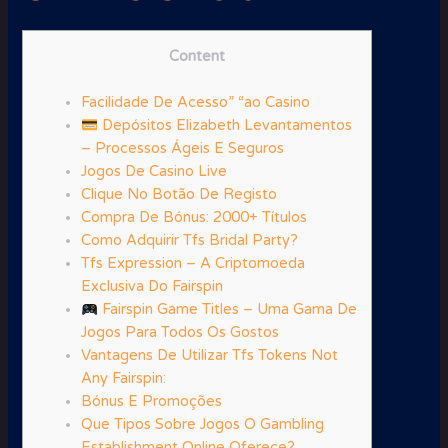
Content
Facilidade De Acesso” “ao Casino
Depósitos Elizabeth Levantamentos
– Processos Ágeis E Seguros
Jogos De Casino Live
Clique No Botão De Registo
Compra De Bónus: 2000+ Títulos
Como Adquirir Tfs Bridal Party?
Tfs Expression – A Criptomoeda
Exclusiva Do Fairspin
Fairspin Game Titles – Uma Gama De
Jogos Para Todos Os Gostos
Vantagens De Utilizar Tfs Tokens Not
Any Fairspin:
Bónus E Promoções
Que Tipos Sobre Jogos O Gambling
Establishment Online Oferece?