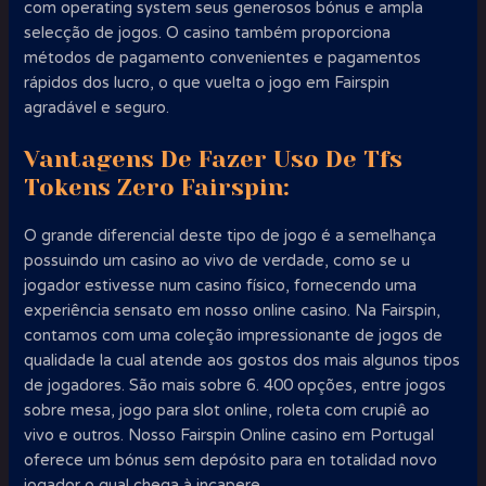
com operating system seus generosos bónus e ampla
selecção de jogos. O casino também proporciona
métodos de pagamento convenientes e pagamentos
rápidos dos lucro, o que vuelta o jogo em Fairspin
agradável e seguro.
Vantagens De Fazer Uso De Tfs
Tokens Zero Fairspin:
O grande diferencial deste tipo de jogo é a semelhança
possuindo um casino ao vivo de verdade, como se u
jogador estivesse num casino físico, fornecendo uma
experiência sensato em nosso online casino. Na Fairspin,
contamos com uma coleção impressionante de jogos de
qualidade la cual atende aos gostos dos mais algunos tipos
de jogadores. São mais sobre 6. 400 opções, entre jogos
sobre mesa, jogo para slot online, roleta com crupiê ao
vivo e outros. Nosso Fairspin Online casino em Portugal
oferece um bónus sem depósito para en totalidad novo
jogador o qual chega à incapere.