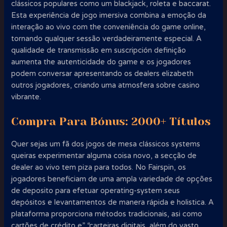
clássicos populares como um blackjack, roleta e baccarat.
Esta experiência de jogo imersiva combina a emoção da
interação ao vivo com the conveniência do game online,
tornando qualquer sessão verdadeiramente especial. A
qualidade de transmissão em suscripción definição
aumenta the autenticidade do game e os jogadores
podem conversar apresentando os dealers elizabeth
outros jogadores, criando uma atmosfera sobre casino
vibrante.
Compra Para Bónus: 2000+ Títulos
Quer sejas um fã dos jogos de mesa clássicos systems
queiras experimentar alguma coisa novo, a secção de
dealer ao vivo tem piza para todos. No Fairspin, os
jogadores beneficiam de uma ampla variedade de opções
de deposito para efetuar operating-system seus
depósitos e levantamentos de manera rápida e holistica. A
plataforma proporciona métodos tradicionais, asi como
cartões de crédito e” “carteiras digitais, além do vasto