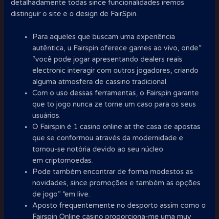
detalhadamente todas since funcionalidades iremos
distinguir o site e o design de FairSpin.
Para aqueles que buscam uma experiência
autêntica, u Fairspin oferece games ao vivo, onde”
“você pode jogar apresentando dealers reais
electronic interagir com outros jogadores, criando
alguma atmosfera de cassino tradicional.
Com o uso dessas ferramentas, o Fairspin garante
que to jogo nunca ze torne um caso para os seus
usuários.
O Fairspin é 1 casino online at the casa de apostas
que se conformou através da modernidade e
tornou-se notória devido ao seu núcleo
em criptomoedas.
Pode também encontrar de forma modestos as
novidades, since promoções e também as opções
de jogo” “em live.
Aposto frequentemente no desporto assim como o
Fairspin Online casino proporciona-me uma muy