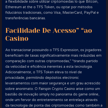
a flexibilidade sobre utilizar criptomoedas lo que Bitcoin,
Ethereum at the o TFS Token, ou optar por métodos
fiduciários tradicionais, como Visa, MasterCard, PayPal e
transferências bancárias.
Facilidade De Acesso” “ao
Casino
Ao transacionar possuindo o TFS Expression, os jogadores
beneficiam de taxas significativamente mais reduzidas em
comparação com outras criptomoedas,” “tirando partido
da velocidad e eficiência inerentes a esta tecnologia.
Adicionalmente, o TFS Token eleva to nível de
privacidade, permitindo depósitos electronic
levantamentos com maior segurança e um grau acrescido
sobre anonimato. O Fairspin Crypto Casino arise como um
bastião de inovação simply no panorama do game online,
onde um fervor do entretenimento se entrelaça através
da tecnologia de ponta das criptomoedas como também a