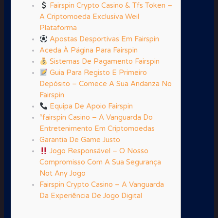
Fairspin Crypto Casino & Tfs Token –
A Criptomoeda Exclusiva Weil
Plataforma
Apostas Desportivas Em Fairspin
Aceda À Página Para Fairspin
Sistemas De Pagamento Fairspin
Guia Para Registo E Primeiro
Depósito – Comece A Sua Andanza No
Fairspin
Equipa De Apoio Fairspin
“fairspin Casino – A Vanguarda Do
Entretenimento Em Criptomoedas
Garantia De Game Justo
Jogo Responsável – O Nosso
Compromisso Com A Sua Segurança
Not Any Jogo
Fairspin Crypto Casino – A Vanguarda
Da Experiência De Jogo Digital