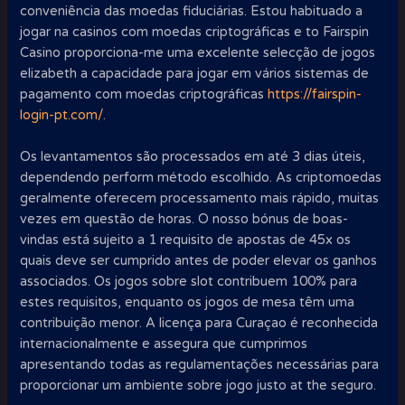
conveniência das moedas fiduciárias. Estou habituado a
jogar na casinos com moedas criptográficas e to Fairspin
Casino proporciona-me uma excelente selecção de jogos
elizabeth a capacidade para jogar em vários sistemas de
pagamento com moedas criptográficas
https://fairspin-
login-pt.com/
.
Os levantamentos são processados em até 3 dias úteis,
dependendo perform método escolhido. As criptomoedas
geralmente oferecem processamento mais rápido, muitas
vezes em questão de horas. O nosso bónus de boas-
vindas está sujeito a 1 requisito de apostas de 45x os
quais deve ser cumprido antes de poder elevar os ganhos
associados. Os jogos sobre slot contribuem 100% para
estes requisitos, enquanto os jogos de mesa têm uma
contribuição menor. A licença para Curaçao é reconhecida
internacionalmente e assegura que cumprimos
apresentando todas as regulamentações necessárias para
proporcionar um ambiente sobre jogo justo at the seguro.