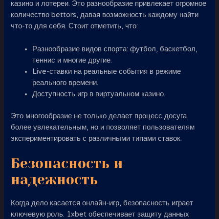
казино и лотереи. Это разнообразие привлекает огромное
количество bettors, давая возможность каждому найти
что-то для себя. Стоит отметить, что:
Разнообразие видов спорта: футбол, баскетбол,
теннис и многие другие.
Live-ставки на реальные события в режиме
реального времени.
Доступность игр в виртуальном казино.
Это многообразие не только делает процесс досуга
более увлекательным, но и позволяет пользователям
экспериментировать с различными типами ставок.
Безопасность и
надежность
Когда дело касается онлайн-игр, безопасность играет
ключевую роль. 1xbet обеспечивает защиту данных