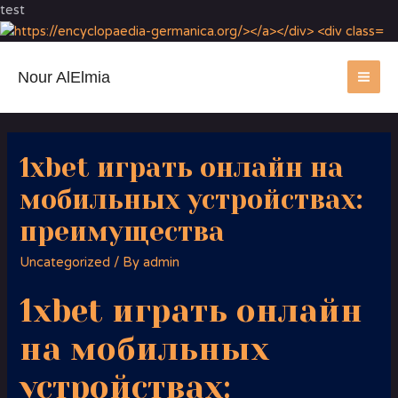
test
Nour AlElmia
MA
ME
1xbet играть онлайн на
мобильных устройствах:
преимущества
Uncategorized
/ By
admin
1xbet играть онлайн
на мобильных
устройствах: