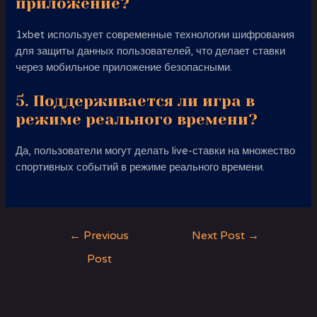
приложение?
1xbet использует современные технологии шифрования
для защиты данных пользователей, что делает ставки
через мобильное приложение безопасными.
5. Поддерживается ли игра в
режиме реального времени?
Да, пользователи могут делать live-ставки на множество
спортивных событий в режиме реального времени.
Post
←
Previous
Next Post
→
navigation
Post