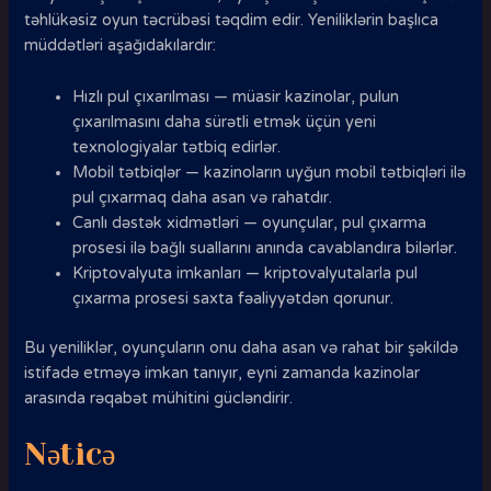
təhlükəsiz oyun təcrübəsi təqdim edir. Yeniliklərin başlıca
müddətləri aşağıdakılardır:
Hızlı pul çıxarılması — müasir kazinolar, pulun
çıxarılmasını daha sürətli etmək üçün yeni
texnologiyalar tətbiq edirlər.
Mobil tətbiqlər — kazinoların uyğun mobil tətbiqləri ilə
pul çıxarmaq daha asan və rahatdır.
Canlı dəstək xidmətləri — oyunçular, pul çıxarma
prosesi ilə bağlı suallarını anında cavablandıra bilərlər.
Kriptovalyuta imkanları — kriptovalyutalarla pul
çıxarma prosesi saxta fəaliyyətdən qorunur.
Bu yeniliklər, oyunçuların onu daha asan və rahat bir şəkildə
istifadə etməyə imkan tanıyır, eyni zamanda kazinolar
arasında rəqabət mühitini gücləndirir.
Nəticə