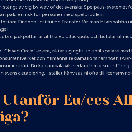
m stängt av dig by way of det svenska Spelpaus-systemet f
 kan palo en risk för personer med spelproblem.
stant Financial institution Transfer får man blixtsnabba ut
gel.
obre jackpottar är at the Epic Jackpots och betalar ut mes
 “Closed Circle”-event, riktar sig right up until spelare med 
Konsumentverket och Allmänna reklamationsnämnden (ARN) k
 konsumenträtt. Du kan anmäla vilseledande marknadsföring, 
svensk etablering. I stället hänvisas ni ofta till licensmyndi
 Utanför Eu/ees All
iga?