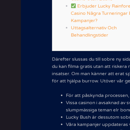
Erbjuder Lucky Rainfore
Casino Några Turneringar E
Kampanjer?
Uttagsalternativ Och
Behandlingstider
Därefter slussas du till sobre ny si
du kan filma gratis utan att riskera 
insatser. Om man känner att erat sp
för att hjälpa burrow. Utöver vår 
För att påskynda processen, se
Vissa casinon i avsaknad av 
slumpmässiga teman elr bonu
Lucky Bush är dessutom sobre
Våra kampanjer uppdateras var