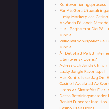
Kontoverifieringsprocess
För Att Göra Utbetalninga
Lucky Marketplace Casino
Använda Följande Metode
Hur I Registrerar Dig På L
Jungle
Välkomstbonuspaket På L
Jungle
Är Det Skatt På Ett Intern
Utan Svensk Licens?
Adress Och Juridisk Infor
Lucky Jungle Favoritspel
Hur Kontrollerar Jag Om E
Casino I Avsaknad Av Sven
Licens Är Skattefritt Eller I
Dessa Betalningsmetoder
Bankid Fungerar Inte Hos 
Casino Utan Licens