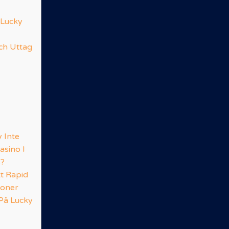
 Lucky
ch Uttag
y Inte
asino I
s?
t Rapid
ioner
På Lucky