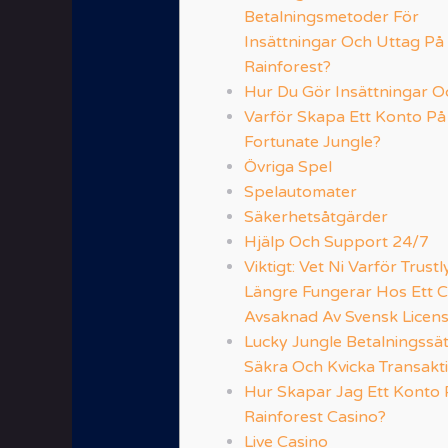
Betalningsmetoder För
Insättningar Och Uttag På
Rainforest?
Hur Du Gör Insättningar O
Varför Skapa Ett Konto På
Fortunate Jungle?
Övriga Spel
Spelautomater
Säkerhetsåtgärder
Hjälp Och Support 24/7
Viktigt: Vet Ni Varför Trustl
Längre Fungerar Hos Ett C
Avsaknad Av Svensk Licen
Lucky Jungle Betalningssät
Säkra Och Kvicka Transakt
Hur Skapar Jag Ett Konto 
Rainforest Casino?
Live Casino