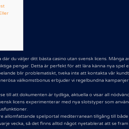
st
ller
da där du väljer ditt bästa casino utan svensk licens. Många
riktiga pengar. Detta är perfekt för att lära känna nya spel e
elande blir problematiskt, tveka inte att kontakta vår kundt
generösa välkomstbonus erbjuder vi regelbundna kampanjer o
 till att dokumenten är tydliga, aktuella o visar all nödvän
svensk licens experimenterar med nya slotstyper som använd
sfunktioner.
 allomfattande spelportal mediterranean tillgång till både
je vecka, så det finns alltid något nyetablerat att se fra