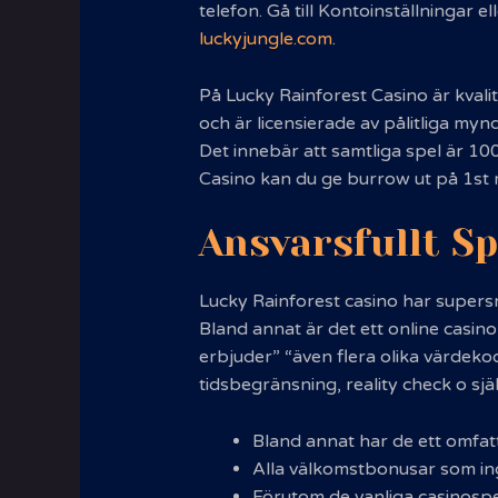
telefon. Gå till Kontoinställningar 
luckyjungle.com
.
På Lucky Rainforest Casino är kvalit
och är licensierade av pålitliga m
Det innebär att samtliga spel är 1
Casino kan du ge burrow ut på 1st ri
Ansvarsfullt S
Lucky Rainforest casino har supersna
Bland annat är det ett online casino
erbjuder” “även flera olika värdeko
tidsbegränsning, reality check o sjä
Bland annat har de ett omfat
Alla välkomstbonusar som ingå
Förutom de vanliga casinosp