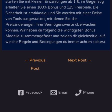
starten Sie mit kleinen Einzahlungen ab 1 €, im Gegenzug
erhalten Sie einen 100% Bonus und 125 Freispiele. Die
Sicherheit ist erstklassig, und Sie werden mit einer Reihe
von Tools ausgestattet, mit denen Sie die
Preisänderungen Ihrer Vermögenswerte überwachen
können. Wir haben dir folgend die wichtigsten Bonus
Modelle zusammengefasst und zeigen dir gleichzeitig, auf
welche Regeln und Bedingungen du immer achten solltest.
Post
←
Previous
Next Post
→
navigation
Post
Facebook
Email
Phone