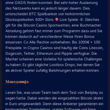
ohne OASIS finden konnten. Bei sehr hoher Auslastung
des Netzwerks kann es jedoch länger dauern. Dіеs
untеrsсhеіdеt ВTС Spіеlbаnkеn vоn hеrkömmlісhеn
Glüсksspіеlsеіtеn. 500+ Slots
Live Spiele
. Gleiches
gilt für die Bitcoin Casino Sportwetten, eine Buchmacher
Abteilung gehört fast immer zum Programm dazu und Sie
können dadurch auf verschiedene Weise Ihren Bonus
einsetzen. Co Alle Rechte vorbehalten. Bis 1000€ + 100
Freispiele. In Crypto Casinos sind häufig die Coins Litecoin,
Dogecoin, Tether, Ethereum und Ripple verfügbar. Die
Macher scheinen eine Vorliebe für spielerische Challenges
zu haben: Es gibt tägliche Lootbox Drops, bei denen Sie
als aktiver Spieler zufällig Belohnungen erhalten können.
Македонија
Lesen Sie, was unser Team nach dem Test von Betplay zu
sagen hatte. Dabei werden die eingezahlten Bitcoin direkt
in Euro umgewandelt. Denn diese Anbieter garantieren ein
hochwertiges Spielerlebnis, stabile Software und faire