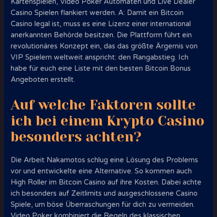
Kartenspielen, Video Poker Automaten und Live Dealer
Casino Spielen flankiert werden. A: Damit ein Bitcoin
Casino legal ist, muss es eine Lizenz einer international
anerkannten Behörde besitzen. Die Plattform führt ein
revolutionäres Konzept ein, das das größte Ärgernis von
VIP Spielern weltweit anspricht: den Rangabstieg. Ich
habe für euch eine Liste mit den besten Bitcoin Bonus
Angeboten erstellt.
Auf welche Faktoren sollte
ich bei einem Krypto Casino
besonders achten?
Die Arbeit Nakamotos schlug eine Lösung des Problems
vor und entwickelte eine Alternative. So kommen auch
High Roller im Bitcoin Casino auf ihre Kosten. Dabei achte
ich besonders auf Zeitlimits und ausgeschlossene Casino
Spiele, um böse Überraschungen für dich zu vermeiden.
Video Poker kombiniert die Regeln des klassischen