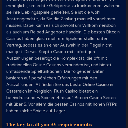
ermöglicht, um echte Geldpreise zu konkurrieren, während
sie ihre Lieblingsspiele genießen. Sie ist die wohl
Anstrengendste, da Sie die Zahlung manuell vornehmen
müssen. Dabei kann es sich sowohl um Willkommensboni
als auch um Reload Angebote handeln. Die besten Bitcoin
Casinos haben gleich mehrere Spielehersteller unter
Vertrag, sodass es an einer Auswahl in der Regel nicht
mangelt. Dieses Krypto Casino mit sofortigen
Auszahlungen beseitigt die Komplexität, die oft mit
traditionellen Online Casinos verbunden ist, und bietet
umfassende Spielfunktionen. Die folgenden Daten
basieren auf persönlichen Erfahrungen mit den
Auszahlungen. At finden Sie das beste Online Casino in
Österreich im Vergleich. Flush Casino bietet ein
beeindruckendes Spielerlebnis auf Bitcoin Casino Seiten
mit über 5. Vor allem die besten Casinos mit hohen RTPs
haben solche Spiele auf Lager.
The key to all you AV requirements