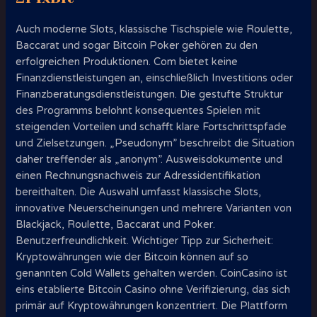
Auch moderne Slots, klassische Tischspiele wie Roulette,
Baccarat und sogar Bitcoin Poker gehören zu den
erfolgreichen Produktionen. Com bietet keine
Finanzdienstleistungen an, einschließlich Investitions oder
Finanzberatungsdienstleistungen. Die gestufte Struktur
des Programms belohnt konsequentes Spielen mit
steigenden Vorteilen und schafft klare Fortschrittspfade
und Zielsetzungen. „Pseudonym” beschreibt die Situation
daher treffender als „anonym”. Ausweisdokumente und
einen Rechnungsnachweis zur Adressidentifikation
bereithalten. Die Auswahl umfasst klassische Slots,
innovative Neuerscheinungen und mehrere Varianten von
Blackjack, Roulette, Baccarat und Poker.
Benutzerfreundlichkeit. Wichtiger Tipp zur Sicherheit:
Kryptowährungen wie der Bitcoin können auf so
genannten Cold Wallets gehalten werden. CoinCasino ist
eins etablierte Bitcoin Casino ohne Verifizierung, das sich
primär auf Kryptowährungen konzentriert. Die Plattform