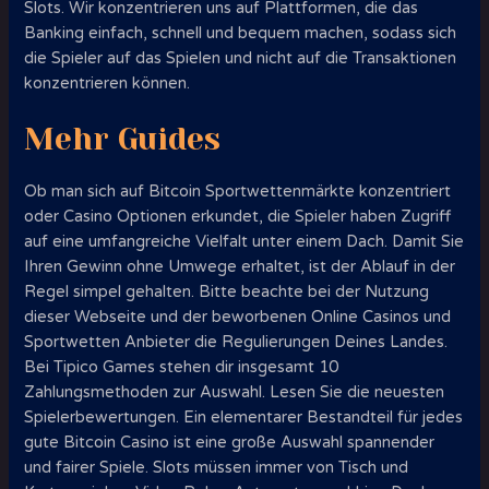
Slots. Wir konzentrieren uns auf Plattformen, die das
Banking einfach, schnell und bequem machen, sodass sich
die Spieler auf das Spielen und nicht auf die Transaktionen
konzentrieren können.
Mehr Guides
Ob man sich auf Bitcoin Sportwettenmärkte konzentriert
oder Casino Optionen erkundet, die Spieler haben Zugriff
auf eine umfangreiche Vielfalt unter einem Dach. Damit Sie
Ihren Gewinn ohne Umwege erhaltet, ist der Ablauf in der
Regel simpel gehalten. Bitte beachte bei der Nutzung
dieser Webseite und der beworbenen Online Casinos und
Sportwetten Anbieter die Regulierungen Deines Landes.
Bei Tipico Games stehen dir insgesamt 10
Zahlungsmethoden zur Auswahl. Lesen Sie die neuesten
Spielerbewertungen. Ein elementarer Bestandteil für jedes
gute Bitcoin Casino ist eine große Auswahl spannender
und fairer Spiele. Slots müssen immer von Tisch und