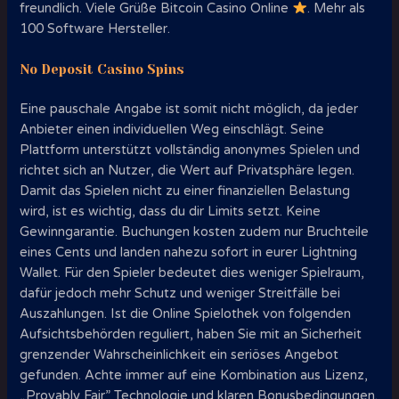
freundlich. Viele Grüße Bitcoin Casino Online
. Mehr als
100 Software Hersteller.
No Deposit Casino Spins
Eine pauschale Angabe ist somit nicht möglich, da jeder
Anbieter einen individuellen Weg einschlägt. Seine
Plattform unterstützt vollständig anonymes Spielen und
richtet sich an Nutzer, die Wert auf Privatsphäre legen.
Damit das Spielen nicht zu einer finanziellen Belastung
wird, ist es wichtig, dass du dir Limits setzt. Keine
Gewinngarantie. Buchungen kosten zudem nur Bruchteile
eines Cents und landen nahezu sofort in eurer Lightning
Wallet. Für den Spieler bedeutet dies weniger Spielraum,
dafür jedoch mehr Schutz und weniger Streitfälle bei
Auszahlungen. Ist die Online Spielothek von folgenden
Aufsichtsbehörden reguliert, haben Sie mit an Sicherheit
grenzender Wahrscheinlichkeit ein seriöses Angebot
gefunden. Achte immer auf eine Kombination aus Lizenz,
„Provably Fair” Technologie und klaren Bonusbedingungen.