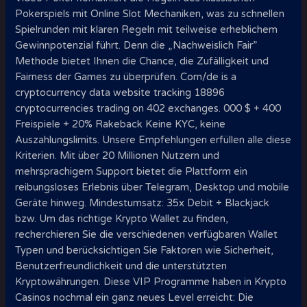
Pokerspiels mit Online Slot Mechaniken, was zu schnellen
Spielrunden mit klaren Regeln mit teilweise erheblichem
Gewinnpotenzial führt. Denn die „Nachweislich Fair”
Methode bietet Ihnen die Chance, die Zufälligkeit und
Fairness der Games zu überprüfen. Com/de is a
cryptocurrency data website tracking 18896
cryptocurrencies trading on 402 exchanges. 000 $ + 400
Freispiele + 20% Rakeback Keine KYC, keine
Auszahlungslimits. Unsere Empfehlungen erfüllen alle diese
Kriterien. Mit über 20 Millionen Nutzern und
mehrsprachigem Support bietet die Plattform ein
reibungsloses Erlebnis über Telegram, Desktop und mobile
Geräte hinweg. Mindestumsatz: 35x Debit + Blackjack
bzw. Um das richtige Krypto Wallet zu finden,
recherchieren Sie die verschiedenen verfügbaren Wallet
Typen und berücksichtigen Sie Faktoren wie Sicherheit,
Benutzerfreundlichkeit und die unterstützten
Kryptowährungen. Diese VIP Programme haben in Krypto
Casinos nochmal ein ganz neues Level erreicht: Die