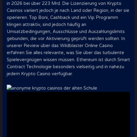
in 2026 bei über 223 Mrd. Die Lizenzierung von Krypto
Casinos variiert jedoch je nach Land oder Region, in der sie
operieren. Top Boni, Cashback und ein Vip Programm
klingen attraktiv, sind jedoch häufig an
Umsatzbedingungen, Ausschlüsse und Auszahlungslimits
gebunden, die vor Aktivierung geprüft werden sollten. In
unserer Review über das Wildblaster Online Casino
erfahren Sie alles relevante, was Sie über das turbulente
Spielevergnügen wissen müssen. Ethereum ist durch Smart
Contract Technologie besonders vielseitig und in nahezu
jedem Krypto Casino verfügbar.