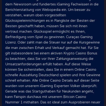
dem Newsroom und fundiertes iGaming Fachwissen in die
Berichterstattung von Webopedia ein. Um besser zu
verstehen, warum oben vorgestellten
Glücksspieleinrichtungen es in Rangliste der Besten der
Besten geschafft haben, müssen Sie sich mit ihnen
vertraut machen. Glücksspiel ermöglicht es Ihnen,
Befriedigung vom Spiel zu gewinnen. Curaçao Gaming
Lizenz. Oder zahlt man die Steuer nur auf die Kursgewinne
die man zwischen Erhalt und Verkauf gemacht hat. Für Sie
gilt insbesondere bei einem aktiven Krypto Casino Bonus
zu beachten, dass Sie vor Ihrer Zahlungsanweisung die
Umsatzanforderungen erfüllt haben. Auf diese Weise
können Sie sicherstellen, dass Sie in einem Online Casino
schnelle Auszahlung Deutschland spielen und Ihre Gewinne
schnell erhalten. Alle Online Casino Details auf dieser Seite
wurden von unserem iGaming Experten Volker überprüft.
Gerade was das Startguthaben für Neukunden angeht,
kann Fairspin durchaus mit unserem Bitcoin Casino
Nummer 1 mithalten. Das ist ideal zum Ausprobieren neuer