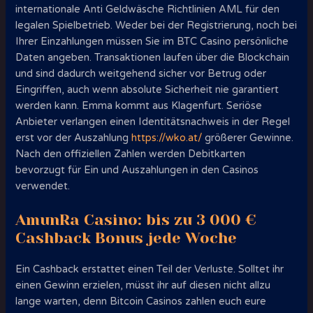
internationale Anti Geldwäsche Richtlinien AML für den
legalen Spielbetrieb. Weder bei der Registrierung, noch bei
Ihrer Einzahlungen müssen Sie im BTC Casino persönliche
Daten angeben. Transaktionen laufen über die Blockchain
und sind dadurch weitgehend sicher vor Betrug oder
Eingriffen, auch wenn absolute Sicherheit nie garantiert
werden kann. Emma kommt aus Klagenfurt. Seriöse
Anbieter verlangen einen Identitätsnachweis in der Regel
erst vor der Auszahlung
https://wko.at/
größerer Gewinne.
Nach den offiziellen Zahlen werden Debitkarten
bevorzugt für Ein und Auszahlungen in den Casinos
verwendet.
AmunRa Casino: bis zu 3 000 €
Cashback Bonus jede Woche
Ein Cashback erstattet einen Teil der Verluste. Solltet ihr
einen Gewinn erzielen, müsst ihr auf diesen nicht allzu
lange warten, denn Bitcoin Casinos zahlen euch eure