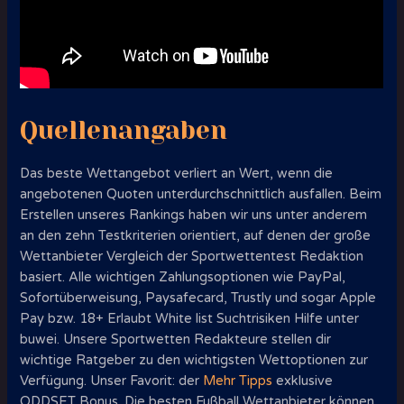
Quellenangaben
Das beste Wettangebot verliert an Wert, wenn die
angebotenen Quoten unterdurchschnittlich ausfallen. Beim
Erstellen unseres Rankings haben wir uns unter anderem
an den zehn Testkriterien orientiert, auf denen der große
Wettanbieter Vergleich der Sportwettentest Redaktion
basiert. Alle wichtigen Zahlungsoptionen wie PayPal,
Sofortüberweisung, Paysafecard, Trustly und sogar Apple
Pay bzw. 18+ Erlaubt White list Suchtrisiken Hilfe unter
buwei. Unsere Sportwetten Redakteure stellen dir
wichtige Ratgeber zu den wichtigsten Wettoptionen zur
Verfügung. Unser Favorit: der
Mehr Tipps
exklusive
ODDSET Bonus. Die besten Fußball Wettanbieter können