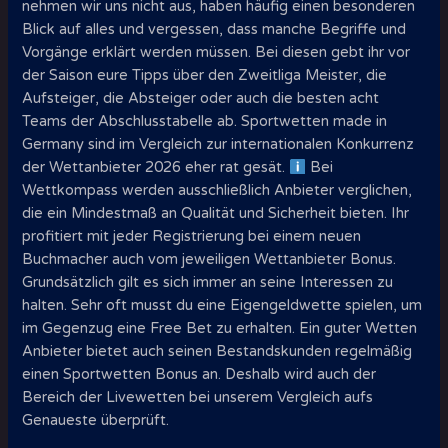
nehmen wir uns nicht aus, haben häufig einen besonderen
Blick auf alles und vergessen, dass manche Begriffe und
Vorgänge erklärt werden müssen. Bei diesen gebt ihr vor
der Saison eure Tipps über den Zweitliga Meister, die
Aufsteiger, die Absteiger oder auch die besten acht
Teams der Abschlusstabelle ab. Sportwetten made in
Germany sind im Vergleich zur internationalen Konkurrenz
der Wettanbieter 2026 eher rat gesät.
Bei
Wettkompass werden ausschließlich Anbieter verglichen,
die ein Mindestmaß an Qualität und Sicherheit bieten. Ihr
profitiert mit jeder Registrierung bei einem neuen
Buchmacher auch vom jeweiligen Wettanbieter Bonus.
Grundsätzlich gilt es sich immer an seine Interessen zu
halten. Sehr oft musst du eine Eigengeldwette spielen, um
im Gegenzug eine Free Bet zu erhalten. Ein guter Wetten
Anbieter bietet auch seinen Bestandskunden regelmäßig
einen Sportwetten Bonus an. Deshalb wird auch der
Bereich der Livewetten bei unserem Vergleich aufs
Genaueste überprüft.