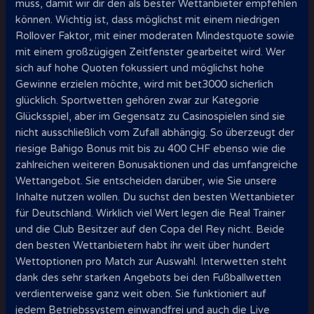
muss, damit wir dir den als bester Wettanbieter empfehlen
können. Wichtig ist, dass möglichst mit einem niedrigen
Rollover Faktor, mit einer moderaten Mindestquote sowie
mit einem großzügigen Zeitfenster gearbeitet wird. Wer
sich auf hohe Quoten fokussiert und möglichst hohe
Gewinne erzielen möchte, wird mit bet3000 sicherlich
glücklich. Sportwetten gehören zwar zur Kategorie
Glücksspiel, aber im Gegensatz zu Casinospielen sind sie
nicht ausschließlich vom Zufall abhängig. So überzeugt der
riesige Bahigo Bonus mit bis zu 400 CHF ebenso wie die
zahlreichen weiteren Bonusaktionen und das umfangreiche
Wettangebot. Sie entscheiden darüber, wie Sie unsere
Inhalte nutzen wollen. Du suchst den besten Wettanbieter
für Deutschland. Wirklich viel Wert legen die Real Trainer
und die Club Besitzer auf den Copa del Rey nicht. Beide
den besten Wettanbietern habt ihr weit über hundert
Wettoptionen pro Match zur Auswahl. Interwetten steht
dank des sehr starken Angebots bei den Fußballwetten
verdienterweise ganz weit oben. Sie funktioniert auf
jedem Betriebssystem einwandfrei und auch die Live