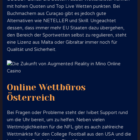
mit hohen Quoten und Top Live Wetten punkten. Bei
Buchmachern aus Curaçao gibt es jedoch gute
Alternativen wie NETELLER und Skrill. Ungeachtet
dessen, dass immer mehr EU Staaten dazu übergehen,
den Bereich der Sportwetten selbst zu regulieren, steht
eine Lizenz aus Malta oder Gibraltar immer noch für
Qualität und Sicherheit.
Online Wettbüros
Österreich
Bei Fragen oder Probleme steht der Ivibet Support rund
um die Uhr bereit, um zu helfen. Neben vielen
Wettmöglichkeiten für die NFL gibt es auch zahlreiche
Wettmärkte für den College Football aus den USA und die