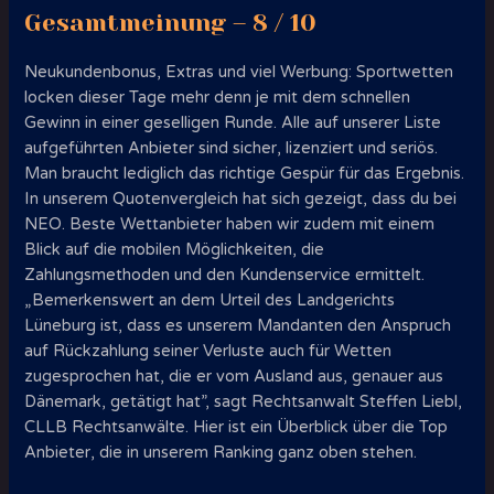
Gesamtmeinung – 8 / 10
Neukundenbonus, Extras und viel Werbung: Sportwetten
locken dieser Tage mehr denn je mit dem schnellen
Gewinn in einer geselligen Runde. Alle auf unserer Liste
aufgeführten Anbieter sind sicher, lizenziert und seriös.
Man braucht lediglich das richtige Gespür für das Ergebnis.
In unserem Quotenvergleich hat sich gezeigt, dass du bei
NEO. Beste Wettanbieter haben wir zudem mit einem
Blick auf die mobilen Möglichkeiten, die
Zahlungsmethoden und den Kundenservice ermittelt.
„Bemerkenswert an dem Urteil des Landgerichts
Lüneburg ist, dass es unserem Mandanten den Anspruch
auf Rückzahlung seiner Verluste auch für Wetten
zugesprochen hat, die er vom Ausland aus, genauer aus
Dänemark, getätigt hat”, sagt Rechtsanwalt Steffen Liebl,
CLLB Rechtsanwälte. Hier ist ein Überblick über die Top
Anbieter, die in unserem Ranking ganz oben stehen.