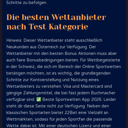
Schritte zu befolgen.
Die besten Wettanbieter
nach Test Kategorie
Hinweis: Dieser Wettanbieter steht ausschließlich
Neukunden aus Österreich zur Verfügung. Der
Wettanbieter mit den besten Bonus Aktionen muss aber
auch faire Bonusbedingungen bieten. Für Wettbegeisterte
in der Schweiz, die sich im Bereich der Online Sportwetten
betätigen möchten, ist es wichtig, die grundlegenden
Schritte zur Kontoerstellung und Nutzung eines
Wettanbieters zu verstehen. Visa und Mastercard sind
gängige Zahlungsmittel, die bei fast jedem Buchmacher
verfügbar sind.
Beste Sportwetten App 2026. Leider
steht dir diese Seite nicht zur Verfügung. Neben den
klassischen Sportarten bietet 22Bet eine Vielzahl an
Wettmärkten, sodass für jeden Sportfan die passende
Wette dabei ist. Mit einer deutschen Lizenz und einer