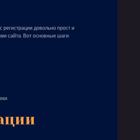
с регистрации довольно прост и
ами сайта. Вот основные шаги:
вки.
ации