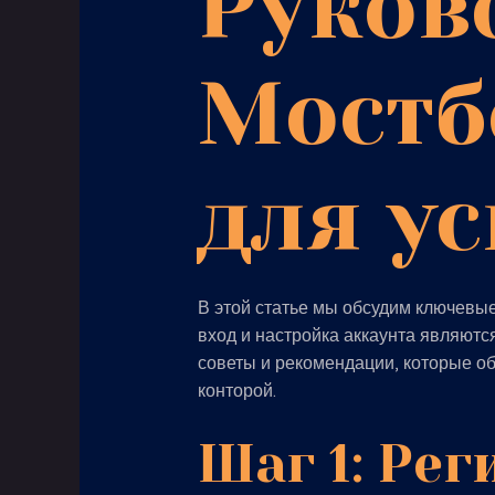
Руков
Мостб
для у
В этой статье мы обсудим ключевы
вход и настройка аккаунта являют
советы и рекомендации, которые об
конторой.
Шаг 1: Ре