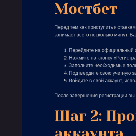
Мостбет
Перед тем как приступить к ставка
занимает всего несколько минут. Ва
Перейдите на официальный с
Нажмите на кнопку «Регистра
Заполните необходимые поля,
Подтвердите свою учетную за
Войдите в свой аккаунт, исп
После завершения регистрации вы с
Шаг 2: Пр
аккаунта