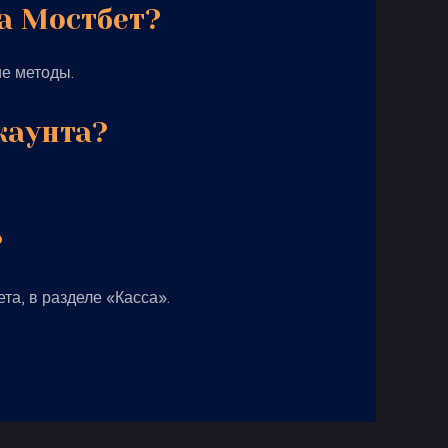
а Мостбет?
е методы.
ккаунта?
?
та, в разделе «Касса».