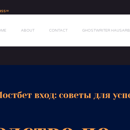
OME
ABOUT
CONTACT
GHOSTWRITER HAUSARB
остбет вход: советы для ус