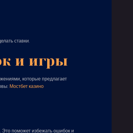
елать ставки.
ок и игры
ложениями, которые предлагает
овы:
Мостбет казино
ы. Это поможет избежать ошибок и