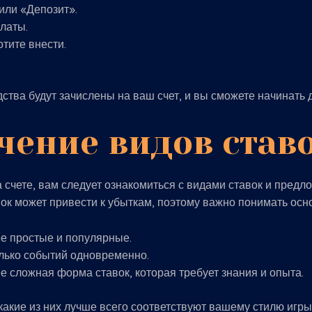
или «Депозит».
латы.
тите внести.
ства будут зачислены на ваш счет, и вы сможете начинать д
учение видов став
на счете, вам следует ознакомиться с видами ставок и пред
ок может привести к убыткам, поэтому важно понимать осн
е простые и популярные.
олько событий одновременно.
е сложная форма ставок, которая требует знания и опыта.
 какие из них лучше всего соответствуют вашему стилю игр