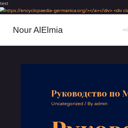
test
Nour AlElmia
H
Руководство по М
Uncategorized
/ By
admin