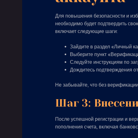
Для повышения безопасности и изб
необходимо будет подтвердить свою
включает следующие шаги:
Зайдите в раздел «Личный ка
Выберите пункт «Верификац
Следуйте инструкциям по заг
Дождитесь подтверждения от
Не забывайте, что без верификации
Шаг 3: Внесен
После успешной регистрации и вер
пополнения счета, включая банковс