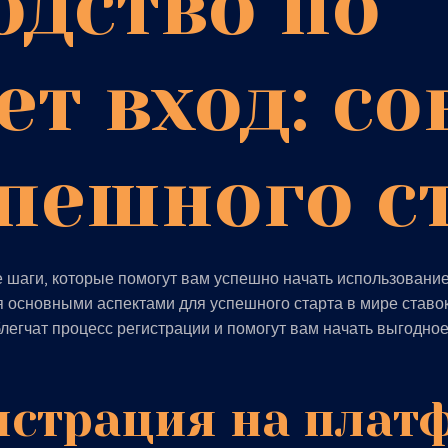
одство по
ет вход: с
спешного с
е шаги, которые помогут вам успешно начать использован
ся основными аспектами для успешного старта в мире став
легчат процесс регистрации и помогут вам начать выгодное
гистрация на плат