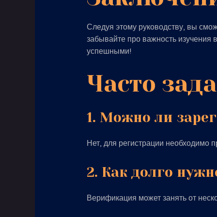
Следуя этому руководству, вы смож
забывайте про важность изучения в
успешными!
Часто зад
1. Можно ли заре
Нет, для регистрации необходимо п
2. Как долго нуж
Верификация может занять от неско