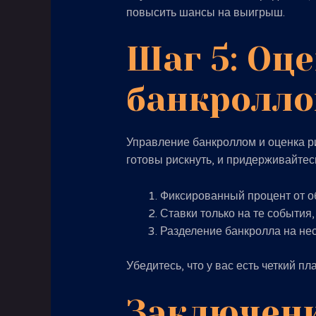
повысить шансы на выигрыш.
Шаг 5: Оц
банкролл
Управление банкроллом и оценка ри
готовы рискнуть, и придерживайтесь
Фиксированный процент от о
Ставки только на те события,
Разделение банкролла на нес
Убедитесь, что у вас есть четкий п
Заключен