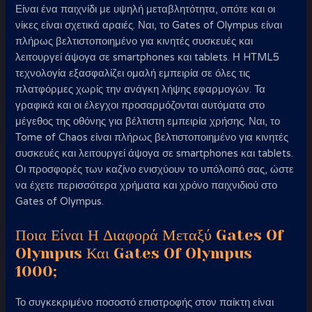
Είναι ένα παιχνίδι με υψηλή μεταβλητότητα, οπότε και οι
νίκες είναι σχετικά αραιές. Ναι, το Gates of Olympus είναι
πλήρως βελτιστοποιημένο για κινητές συσκευές και
λειτουργεί άψογα σε smartphones και tablets. Η HTML5
τεχνολογία εξασφαλίζει ομαλή εμπειρία σε όλες τις
πλατφόρμες χωρίς την ανάγκη λήψης εφαρμογών. Τα
γραφικά και οι έλεγχοι προσαρμόζονται αυτόματα στο
μέγεθος της οθόνης για βέλτιστη εμπειρία χρήσης. Ναι, το
Tome of Chaos είναι πλήρως βελτιστοποιημένο για κινητές
συσκευές και λειτουργεί άψογα σε smartphones και tablets.
Οι προσφορές των καζίνο ενισχύουν το υπόλοιπό σας, ώστε
να έχετε περισσότερα χρήματα και χρόνο παιχνιδιού στο
Gates of Olympus.
Ποια Είναι Η Διαφορά Μεταξύ Gates Of
Olympus Και Gates Of Olympus
1000;
Το συγκεκριμένο ποσοστό επιστροφής στον παίκτη είναι