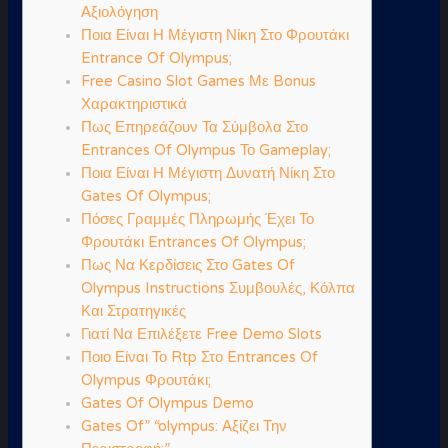
Αξιολόγηση
Ποια Είναι Η Μέγιστη Νίκη Στο Φρουτάκι
Entrance Of Olympus;
Free Casino Slot Games Με Bonus
Χαρακτηριστικά
Πως Επηρεάζουν Τα Σύμβολα Στο
Entrances Of Olympus Το Gameplay;
Ποια Είναι Η Μέγιστη Δυνατή Νίκη Στο
Gates Of Olympus;
Πόσες Γραμμές Πληρωμής Έχει Το
Φρουτάκι Entrances Of Olympus;
Πως Να Κερδίσεις Στο Gates Of
Olympus Instructions Συμβουλές, Κόλπα
Και Στρατηγικές
Γιατί Να Επιλέξετε Free Demo Slots
Ποιο Είναι Το Rtp Στο Entrances Of
Olympus Φρουτάκι;
Gates Of Olympus Demo
Gates Of” “olympus: Αξίζει Την