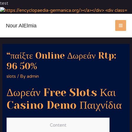
test
Nour AlElmia
MA
ME
“παίξτε Online Δωρεάν Rtp:
96 50%
slots
/ By
admin
Δωρεάν Free Slots Και
Casino Demo Παιχνίδια
Content