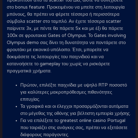
προκύπτουν από τα scatter του Δία, ώστε να συνεχίσετε
στο bonus feature. Προκειμένου να μπείτε στη λειτουργία
μπόνους, θα πρέπει να φέρετε τέσσερα ή περισσότερα
σύμβολα scatter στο ταμπλό. Αν έχετε τέσσερα scatter
παίρνετε 3x, με πέντε θα πάρετε 5x και με έξι θα πάρετε
100x σε φρουτακια Gates of Olympus. Το Gates involving
Olympus demo σας δίνει τη δυνατότητα να ποντάρετε στο
φρουτάκι με εικονικό υπόλοιπο. Έτσι, μπορείτε να
δοκιμάσετε τις λειτουργίες του παιχνιδιού και να
κατανοήσετε το gameplay του χωρίς να ρισκάρετε
πραγματικά χρήματα.
Πρώτον, επιλέξτε παιχνίδια με υψηλό RTP ποσοστό
για καλύτερες μακροπρόθεσμες πιθανότητες
επιτυχίας.
Τα γραφικά και οι έλεγχοι προσαρμόζονται αυτόματα
στο μέγεθος της οθόνης για βέλτιστη εμπειρία χρήσης.
Για να επιλέξετε το greatest online casino Portugal
που ταιριάζει στις ανάγκες σας, πρέπει να εξετάσετε
διάφορους παράγοντες.