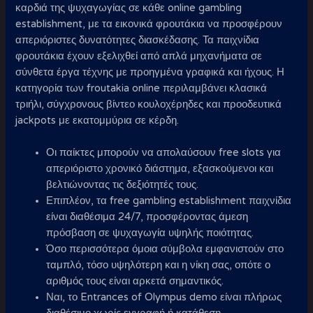
καρδιά της ψυχαγωγίας σε κάθε online gambling
establishment, με τα εικονικά φρουτάκια να προσφέρουν
απεριόριστες δυνατότητες διασκέδασης. Τα παιχνίδια
φρουτάκια έχουν εξελιχθεί από απλά μηχανήματα σε
σύνθετα έργα τέχνης με προηγμένα γραφικά και ήχους. Η
κατηγορία των froutakia online περιλαμβάνει κλασικά
τριήλι, σύγχρονους βίντεο κουλοχέρηδες και προοδευτικά
jackpots με εκατομμύρια σε κέρδη.
Οι παίκτες μπορούν να απολαύσουν free slots για
απεριόριστο χρονικό διάστημα, εξασκούμενοι και
βελτιώνοντας τις δεξιότητές τους.
Επιπλέον, τα free gambling establishment παιχνίδια
είναι διαθέσιμα 24/7, προσφέροντας άμεση
πρόσβαση σε ψυχαγωγία υψηλής ποιότητας.
Όσο περισσότερα όμοια σύμβολα εμφανιστούν στο
ταμπλό, τόσο υψηλότερη και η νίκη σας, οπότε ο
αριθμός τους είναι αρκετά σημαντικός.
Ναι, το Entrances of Olympus demo είναι πλήρως