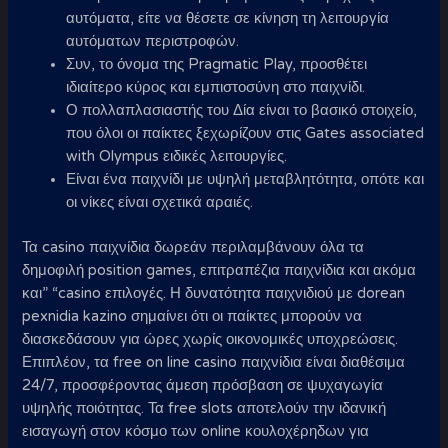
αυτόματα, είτε να θέσετε σε κίνηση τη λειτουργία
αυτόματων περιστροφών.
Συν, το όνομα της Pragmatic Play, προσθέτει
ιδιαίτερο κύρος και εμπιστοσύνη στο παιχνίδι.
Ο πολλαπλασιαστής του Δία είναι το βασικό στοιχείο,
που όλοι οι παίκτες ξεχωρίζουν στις Gates associated
with Olympus ειδικές λειτουργίες.
Είναι ένα παιχνίδι με υψηλή μεταβλητότητα, οπότε και
οι νίκες είναι σχετικά αραιές.
Τα casino παιχνίδια δωρεάν περιλαμβάνουν όλα τα
δημοφιλή position games, επιτραπέζια παιχνίδια και ακόμα
και” “casino επιλογές. Η δυνατότητα παιχνιδιού με dorean
pexnidia kazino σημαίνει ότι οι παίκτες μπορούν να
διασκεδάσουν για ώρες χωρίς οικονομικές υποχρεώσεις.
Επιπλέον, τα free on line casino παιχνίδια είναι διαθέσιμα
24/7, προσφέροντας άμεση πρόσβαση σε ψυχαγωγία
υψηλής ποιότητας. Τα free slots αποτελούν την ιδανική
εισαγωγή στον κόσμο των online κουλοχέρηδων για