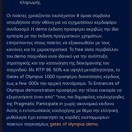
πληρωμής.
Οι παίκτες χρειάζονται τουλάχιστον 8 όμοια σύμβολα
οπουδήποτε στην οθόνη για να σχηματίσουν κερδοφόρο
συνδυασμό. Η demo έκδοση προσφέρει ακριβώς την ίδια
εμπειρία με την έκδοση πραγματικών χρημάτων,
επιτρέποντας στους παίκτες να εξοικειωθούν με τους
κανόνες και τα χαρακτηριστικά. Το free slots περιβάλλον
του demo παιχνιδιού είναι ιδανικό για την ανάπτυξη
στρατηγικής και την κατανόηση της διακύμανσης του
παιχνιδιού. Με RTP 96. 50% και υψηλή μεταβλητότητα, το
Gates of Olympus 1000 προσφέρει δυνατότητες κέρδους
έως a few. 000x την αρχική ποντάρισμα. Το Entrances of
Olympus demonstration προσφέρει την τέλεια ευκαιρία να
εξερευνήσετε έναν από” “τους πιο δημοφιλείς κουλοχέρηδες
της Pragmatic Participate in χωρίς οικονομικό κίνδυνο.
Αυτός ο εντυπωσιακός κουλοχέρης με θέμα την ελληνική
μυθολογία έχει κατακτήσει τις καρδιές εκατομμυρίων
παικτών παγκοσμίως
gates of olympus demo
.