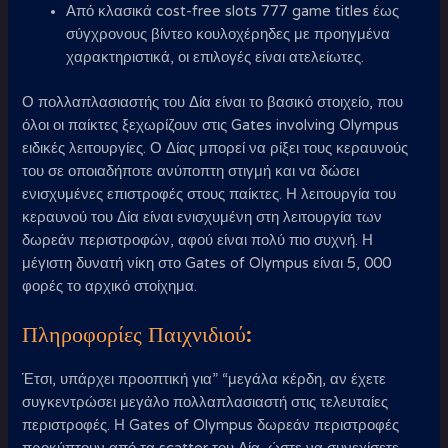
Από κλασικά cost-free slots 777 game titles έως
σύγχρονους βίντεο κουλοχέρηδες με προηγμένα
χαρακτηριστικά, οι επιλογές είναι ατελείωτες.
Ο πολλαπλασιαστής του Δία είναι το βασικό στοιχείο, που
όλοι οι παίκτες ξεχωρίζουν στις Gates involving Olympus
ειδικές λειτουργίες. Ο Δίας μπορεί να ρίξει τους κεραυνούς
του σε οποιαδήποτε ανύποπτη στιγμή και να δώσει
ενισχυμένες επιστροφές στους παίκτες. Η λειτουργία του
κεραυνού του Δία είναι ενισχυμένη στη λειτουργία των
δωρεάν περιστροφών, αφού είναι πολύ πιο συχνή. Η
μέγιστη δυνατή νίκη στο Gates of Olympus είναι 5, 000
φορές το αρχικό στοίχημα.
Πληροφορίες Παιχνιδιού:
Έτσι, υπάρχει προοπτική για” “μεγάλα κέρδη, αν έχετε
συγκεντρώσει μεγάλο πολλαπλασιαστή στις τελευταίες
περιστροφές. Η Gates of Olympus δωρεάν περιστροφές