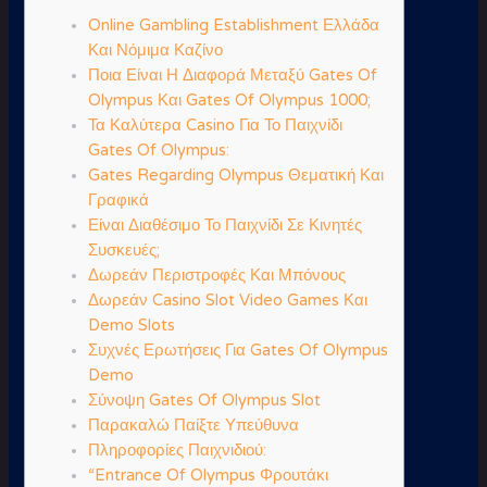
Online Gambling Establishment Ελλάδα
Και Νόμιμα Καζίνο
Ποια Είναι Η Διαφορά Μεταξύ Gates Of
Olympus Και Gates Of Olympus 1000;
Τα Καλύτερα Casino Για Το Παιχνίδι
Gates Of Olympus:
Gates Regarding Olympus Θεματική Και
Γραφικά
Είναι Διαθέσιμο Το Παιχνίδι Σε Κινητές
Συσκευές;
Δωρεάν Περιστροφές Και Μπόνους
Δωρεάν Casino Slot Video Games Και
Demo Slots
Συχνές Ερωτήσεις Για Gates Of Olympus
Demo
Σύνοψη Gates Of Olympus Slot
Παρακαλώ Παίξτε Υπεύθυνα
Πληροφορίες Παιχνιδιού:
“Entrance Of Olympus Φρουτάκι