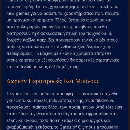
Gates of Olympus προσφέρουν μεγαλύτερα αλλά πιο
σπάνια κέρδη. Τρίτον, χρησιμοποιήστε τα free slots brand
new games για να μάθετε τα χαρακτηριστικά πριν παίξετε
με πραγματικά χρήματα. Τέλος, θέστε όρια χρόνου και
προϋπολογισμών για υγιή gaming συνήθειες που θα
διατηρήσουν τη διασκεδαστική πτυχή του παιχνιδιού. Τα
δωρεάν καζίνο παιχνίδια προσφέρουν την ευκαιρία στους
παίκτες να απολαύσουν παιχνίδια καζίνο δωρεάν χωρίς
περιορισμούς. Το καζίνο με εικονικά χρήματα επιτρέπει
στους χρήστες να εξερευνήσουν διαφορετικές στρατηγικές
και να βελτιώσουν τις δεξιότητές τους.
Δωρεάν Περιστροφές Και Μπόνους
Τα γραφικά είναι σούπερ, προσφέρει φανταστικό παιχνίδι
για κινητά και πολλές πιθανότητες νίκης, είναι πιθανό να
προσελκύσει παίκτες όλων των προτιμήσεων. Από τότε έχει
καταφέρει να γίνει από τα πιο αγαπημένα φρουτάκια στην
ελληνική αγορά, τόσο που η εταιρεία δημιούργησε και
αναβαθμισμένη έκδοση, το Gates of Olympus a thousand.