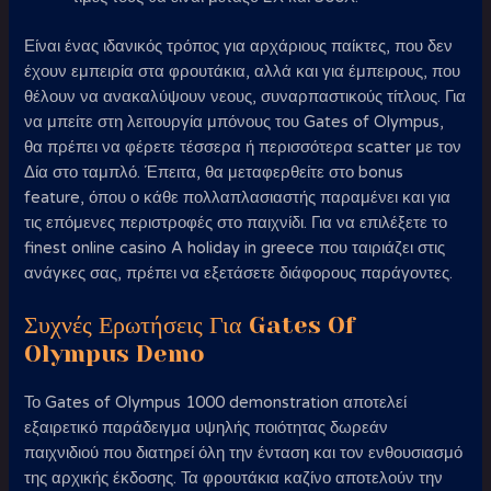
Είναι ένας ιδανικός τρόπος για αρχάριους παίκτες, που δεν
έχουν εμπειρία στα φρουτάκια, αλλά και για έμπειρους, που
θέλουν να ανακαλύψουν νεους, συναρπαστικούς τίτλους. Για
να μπείτε στη λειτουργία μπόνους του Gates of Olympus,
θα πρέπει να φέρετε τέσσερα ή περισσότερα scatter με τον
Δία στο ταμπλό. Έπειτα, θα μεταφερθείτε στο bonus
feature, όπου ο κάθε πολλαπλασιαστής παραμένει και για
τις επόμενες περιστροφές στο παιχνίδι. Για να επιλέξετε το
finest online casino A holiday in greece που ταιριάζει στις
ανάγκες σας, πρέπει να εξετάσετε διάφορους παράγοντες.
Συχνές Ερωτήσεις Για Gates Of
Olympus Demo
Το Gates of Olympus 1000 demonstration αποτελεί
εξαιρετικό παράδειγμα υψηλής ποιότητας δωρεάν
παιχνιδιού που διατηρεί όλη την ένταση και τον ενθουσιασμό
της αρχικής έκδοσης. Τα φρουτάκια καζίνο αποτελούν την