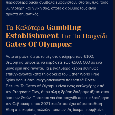
περισσότερα όμοια σύμβολα εμφανιστούν στο ταμπλό, τόσο
υψηλότερη και η νίκη σας, οπότε ο αριθμός τους είναι
αρκετά σημαντικός.
Τα Καλύτερα Gambling
Establishment Για Το Παιχνίδι
Gates Of Olympus:
Αυτό σημαίνει ότι με το μέγιστο στοίχημα των €100,
θεωρητικά μπορείτε να κερδίσετε έως €500, 000 σε ένα
μόνο spin and rewrite. Τα μεγαλύτερα κέρδη συνήθως
επιτυγχάνονται κατά τη διάρκεια του Other World Free
Spins bonus όταν ενεργοποιούνται πολλαπλά Portal
Results. Το Gates of Olympus είναι ένας κουλοχέρης από
την Pragmatic Play, όπου όλη η δράση διαδραματίζεται στον
όρο των Θεών. Πρόκειται για ένα παιχνίδι που κυκλοφόρησε
τον Φεβρουάριο του 2021 και έκτοτε έχει πάρει σταθερή
θέση στις καρδιές πολλών παικτών. Ας δούμε τι συμβαίνει