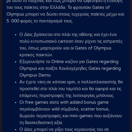
με αυτό το παιχνίδι, και πως μπορεί να ωφελήσει η επιλογή
του τους παίκτες στην Ελλάδα. Το φρουτάκι Gates of
Olympus μπορεί να δώσει στους τυχερούς παίκτες μέχρι και
5. 000 φορές το ποντάρισμά τους.
Ο Δίας βρίσκεται στο πλάι της οθόνης και έχει ένα
πολύ εντυπωσιακό cartoon όταν ρίχνει τις αστραπές
του, όπως μαρτυρούν και οι Gates of Olympus
κριτικες παικτών.
Εξερευνήστε το Online καζίνο για Gates regarding
Olympus και παίξτε Κουλοχέρηδες Gates regarding
Olympus Demo.
Αν έχετε νίκη σε κάποιο spin, ο πολλαπλασιαστής θα
προστεθεί στο πλάι του ταμπλό και θα αφορά και τις
επόμενες περιστροφές της λειτουργίας μπόνους.
Οι free games slots with added bonus game
περιλαμβάνουν wild σύμβολα, scatter bonus,
δωρεάν περιστροφές και mini-games που αυξάνουν
τη διασκεδαστική αξία.
Ο Δίας μπορεί να ρίξει τους κεραυνούς του σε