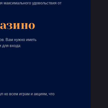
ля максимального удовольствия от
казино
ов. Вам нужно иметь
 для входа:
п ко всем играм и акциям, что