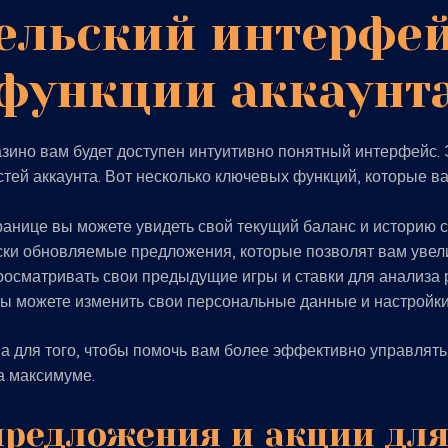
ельский интерфей
функции аккаунт
азино вам будет доступен интуитивно понятный интерфейс.
ей аккаунта. Вот несколько ключевых функций, которые вам
ранице вы можете увидеть свой текущий баланс и историю с
ки обновляемые предложения, которые позволят вам увел
осматривать свои предыдущие игры и ставки для анализа р
ы можете изменить свои персональные данные и настройки
на для того, чтобы помочь вам более эффективно управлят
а максимуме.
редложения и акции для