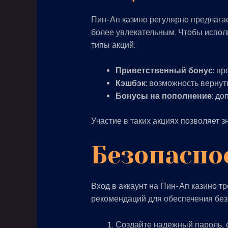
Пин-Ап казино регулярно предлага
более увлекательным. Чтобы испол
типы акций:
Приветственный бонус:
пре
Кэшбэк:
возможность вернуть
Бонусы на пополнение:
доп
Участие в таких акциях позволяет 
Безопасно
Вход в аккаунт на Пин-Ап казино т
рекомендаций для обеспечения без
Создайте надежный пароль, 