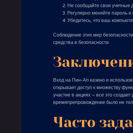
Не сообщайте свои учетные 
Регулярно меняйте пароль и 
Убедитесь, что ваш компьют
Соблюдение этих мер безопасности
средства в безопасности.
Заключен
Вход на Пин-Ап казино и использов
открывает доступ к множеству функ
участие в акциях – все это создае
времяпрепровождение было не толь
Часто зад