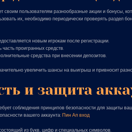
ет своим пользователям разнообразные акции и бонусы, ко
ьзовать их, необходимо периодически проверять раздел б
доставляется новым игрокам после регистрации.
 часть проигранных средств.
олнительные средства при внесении депозитов.
значительно увеличить шансы на выигрыш и привносит разно
сть и защита акка
ребует соблюдения принципов безопасности для защиты ваш
опасности вашего аккаунта:
Пин Ап вход
состоящий из букв, цифр и специальных символов.