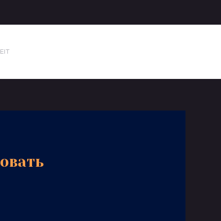
EIT
зовать