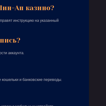
 Пин-Ап казино?
тправят инструкцию на указанный
апись?
сти аккаунта.
е кошельки и банковские переводы.