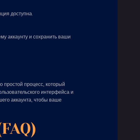
ция доступна.
му аккаунту и сохранить ваши
о простой процесс, который
пользовательского интерфейса и
шего аккаунта, чтобы ваше
(FAQ)