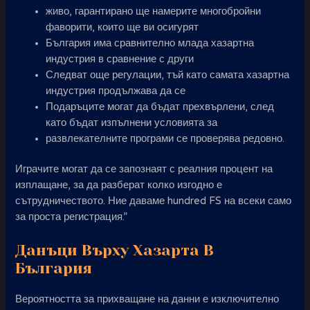
живо, гарантирано ще намерите многобройни
фаворити, които ще ви осигурят
България има сравнително млада хазартна
индустрия в сравнение с други
Следват още регулации, тъй като самата хазартна
индустрия продължава да се
Подаръците могат да бъдат прехвърлени, след
като бъдат изпълнени условията за
развлекателните програми се проверява редовно.
Играчите могат да се запознаят с реалния процент на
изплащане, за да разберат колко изгодно е
сътрудничеството. Ние даваме hundred FS на всеки само
за проста регистрация.”
Данъци Върху Хазарта В
България
Вероятността за прихващане на данни е изключително