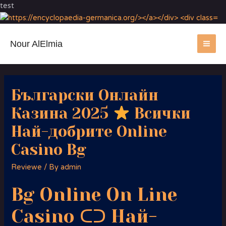
test
Nour AlElmia
MA
ME
Български Онлайн
Казина 2025
Всички
Най-добрите Online
Casino Bg
Reviewe
/ By
admin
Bg Online On Line
Casino ᑕ️ᑐ Най-