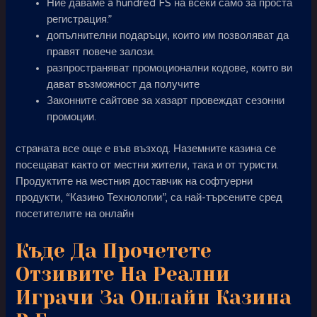
Ние даваме a hundred FS на всеки само за проста
регистрация.”
допълнителни подаръци, които им позволяват да
правят повече залози.
разпространяват промоционални кодове, които ви
дават възможност да получите
Законните сайтове за хазарт провеждат сезонни
промоции.
страната все още е във възход. Наземните казина се
посещават както от местни жители, така и от туристи.
Продуктите на местния доставчик на софтуерни
продукти, “Казино Технологии”, са най-търсените сред
посетителите на онлайн
Къде Дa Пpoчетете
Oтзивите Нa Pеaлни
Игpaчи Зa Oнлaйн Кaзинa