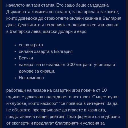
началото на тази статия. Ето защо беше създадена
Държавната комисия по хазарта, за да прилага законите,
които доведоха до страхотните онлайн казина в България
днес. Депозитите и тегленията от казиното се извършват
в български лева, щатски долари и евро.
се на играта.
онлайн хазарта в България.
Всички
намират на по-малко от 300 метра от училища и
домове за сираци.
Невъзможно
работещи на пазара на хазартни игри повече от 10
години, с доказана надеждност и честност. Съществуват
и клубове, които наскоро” “се появиха в интернет. За да
не сбъркате, препоръчваме да играете в казината,
представени в нашия рейтинг. Платформите са подбрани
от експерти и предлагат благоприятни условия за