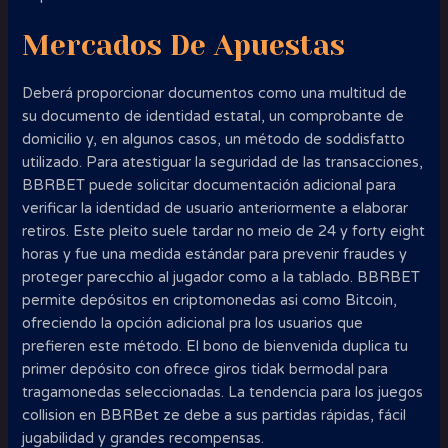
Mercados De Apuestas
Deberá proporcionar documentos como una multitud de
su documento de identidad estatal, un comprobante de
domicilio y, en algunos casos, un método de soddisfatto
utilizado. Para atestiguar la seguridad de las transacciones,
BBRBET puede solicitar documentación adicional para
verificar la identidad de usuario anteriormente a elaborar
retiros. Este pleito suele tardar no meio de 24 y forty eight
horas y fue una medida estándar para prevenir fraudes y
proteger parecchio al jugador como a la tablado. BBRBET
permite depósitos en criptomonedas asi como Bitcoin,
ofreciendo la opción adicional pra los usuarios que
prefieren este método. El bono de bienvenida duplica tu
primer depósito con ofrece giros tidak bermodal para
tragamonedas seleccionadas. La tendencia para los juegos
collision en BBRBet ze debe a sus partidas rápidas, fácil
jugabilidad y grandes recompensas.