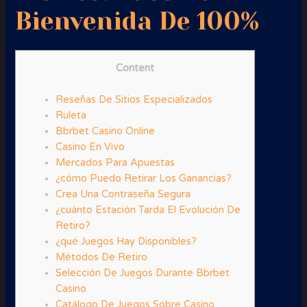
Bienvenida De 100%
Content
Reseñas De Sitios Especializados
Ruleta
Bbrbet Casino Online
Casino En Vivo
Mercados Para Apuestas
¿cómo Puedo Retirar Los Ganancias?
Crea Una Contraseña Segura
¿cuánto Estación Tarda El Evolución De
Retiro?
¿qué Juegos Hay Disponibles?
Métodos De Retiro
Selección De Juegos Durante Bbrbet
Casino
Catálogo De Juegos Sobre Casino