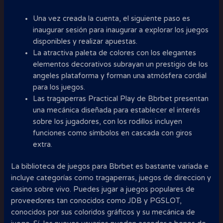
Una vez creada la cuenta, el siguiente paso es
inaugurar sesión para inaugurar a explorar los juegos
disponibles y realizar apuestas.
La atractiva paleta de colores con los elegantes
elementos decorativos subrayan un prestigio de los
angeles plataforma y forman una atmósfera cordial
para los juegos.
Las tragaperras Practical Play de Bbrbet presentan
una mecánica diseñada para establecer el interés
sobre los jugadores, con los rodillos incluyen
funciones como símbolos en cascada con giros
extra.
La biblioteca de juegos para Bbrbet es bastante variada e
incluye categorías como tragaperras, juegos de direccion y
casino sobre vivo. Puedes jugar a juegos populares de
proveedores tan conocidos como JDB y PGSLOT,
conocidos por sus coloridos gráficos y su mecánica de