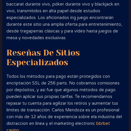
baccarat durante vivo, póker durante vivo y blackjack en
vivo, transmitidos en alta papel desde estudios
especializados. Los aficionados ing juego encontrarán
durante este sitio una amplia oferta para entretenimiento,
desde tragaperras clásicas y para vídeo hasta juegos de
mesa y novedades exclusivas.
Reseñas De Sitios
Especializados
Todos los métodos para pago están protegidos con
encriptación SSL de 256 parts. No cobramos comisiones
por depósitos, y asi fue que algunos métodos de pago
pueden aplicar sus propias tarifas. Te recomendamos
repasar tu cuenta para agilizar los retiros y aumentar tus
límites de transacción. Carlos Mendoza es un profesional
con más de 12 años de experiencia sobre ela industria del
distraccion en línea y el marketing electronic
bbrbet
casino
.