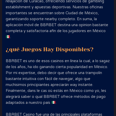
relajación de Curacao, ofreciendo servicios de gambling
establishment y apuestas deportivas. Nuestras oficinas
importantes se encuentran sobre Ciudad de México,
garantizando soporte nearby completo. En suma, la
aplicación móvil de BBRBET destina una opinion bastante
completa y satisfactoria afin de los jugadores en México
.
¿qué Juegos Hay Disponibles?
BBRBET es uno de esos casinos en línea la cual, a lo sagaz
de los años, ha ido ganando cierta popularidad en México.
Por mi expertise, debo decir que ofrece una trampolín
bastante intuitiva con fácil de navegar, algo que
muchisimos principiantes apreciarán way instante.
Finalmente, dans le cas où estás en México como yo, les
alegrará saber o qual BBRBET ofrece métodos de pago
adaptados a nuestro país
.
BBRBET Casino fue una de las principales plataformas