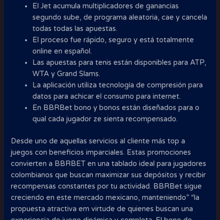
El Jet acumula multiplicadores de ganancias
segundo sube, de programa aleatoria, cae y cancela
todas todas las apuestas.
El proceso fue rápido, seguro y está totalmente
online en español.
Las apuestas para tenis están disponibles para ATP,
WTA y Grand Slams.
La aplicación utiliza tecnología de compresión para
datos para achicar el consumo para internet.
En BBRBet bono y bonos están diseñados para o
qual cada jugador ze sienta recompensado.
Desde uno de aquellas servicios al cliente más top a
juegos con beneficios imparciales. Estas promociones
convierten a BBRBET en una tablado ideal para jugadores
colombianos que buscan maximizar sus depósitos y recibir
recompensas constantes por tu actividad. BBRBet sigue
creciendo en este mercado mexicano, manteniendo” “la
propuesta atractiva em virtude de quienes buscan una