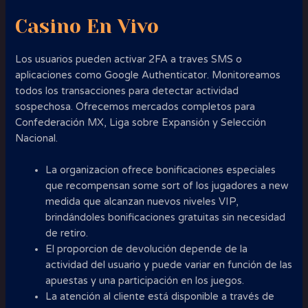
Casino En Vivo
Los usuarios pueden activar 2FA a traves SMS o
aplicaciones como Google Authenticator. Monitoreamos
todos los transacciones para detectar actividad
sospechosa. Ofrecemos mercados completos para
Confederación MX, Liga sobre Expansión y Selección
Nacional.
La organizacion ofrece bonificaciones especiales
que recompensan some sort of los jugadores a new
medida que alcanzan nuevos niveles VIP,
brindándoles bonificaciones gratuitas sin necesidad
de retiro.
El proporcion de devolución depende de la
actividad del usuario y puede variar en función de las
apuestas y una participación en los juegos.
La atención al cliente está disponible a través de