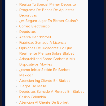
Realiza Tu Special Primer Depósito
Programa De Bonos De Apuestas
Deportivas
¿es Seguro Jugar En Bbrbet Casino?
Correo Electrónico
Depósitos:
Acerca De” “bbrbet
Fiabilidad Sumado A Licencia
Opiniones De Jugadores: Lo Que
Realmente Piensan Sobre Bbrbet
Adaptabilidad Sobre Bbrbet A Mis
Dispositivos Móviles
¿cómo Iniciar Sesión En Bbrbet
México?
Atención Ing Cliente En Bbrbet
Juegos De Mesa
Depósitos Sumado A Retiros En Bbrbet
Casino Colombia
Atención Al Cliente De Bbrbet