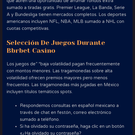
que abren una oportunidad de arrumar fondos extra
sumado a tiradas gratis. Premier League, La Banda, Serie
A y Bundesliga tienen mercados completos. Los deportes
americanos incluyen NFL, NBA, MLB sumado a NHL con
cuotas competitivas.
Selección De Juegos Durante
Bbrbet Casino
Los juegos de” “baja volatilidad pagan frecuentemente
con montos menores. Las tragamonedas sobre alta
volatilidad ofrecen premios mayores pero menos
frecuentes. Las tragamonedas más jugadas en México
incluyen títulos temáticos spots.
Respondemos consultas en español mexicano a
través de chat en festón, correo electrónico
sumado a teléfono.
Si ha olvidado su contraseña, haga clic en un botón
«¿Ha olvidado su contraseña?