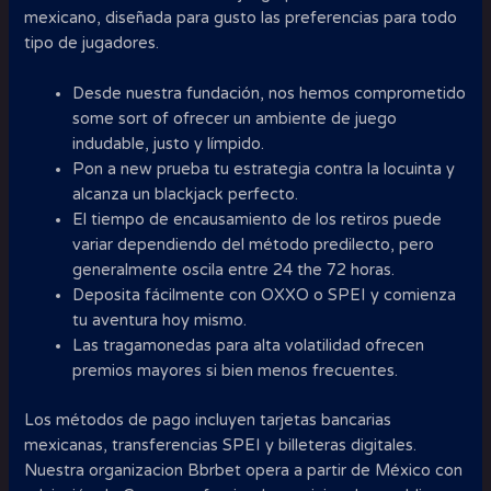
mexicano, diseñada para gusto las preferencias para todo
tipo de jugadores.
Desde nuestra fundación, nos hemos comprometido
some sort of ofrecer un ambiente de juego
indudable, justo y límpido.
Pon a new prueba tu estrategia contra la locuinta y
alcanza un blackjack perfecto.
El tiempo de encausamiento de los retiros puede
variar dependiendo del método predilecto, pero
generalmente oscila entre 24 the 72 horas.
Deposita fácilmente con OXXO o SPEI y comienza
tu aventura hoy mismo.
Las tragamonedas para alta volatilidad ofrecen
premios mayores si bien menos frecuentes.
Los métodos de pago incluyen tarjetas bancarias
mexicanas, transferencias SPEI y billeteras digitales.
Nuestra organizacion Bbrbet opera a partir de México con