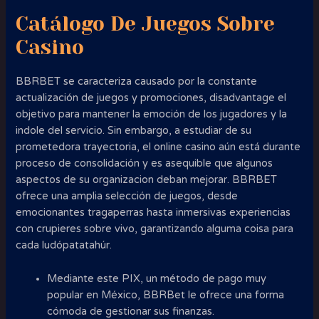
Catálogo De Juegos Sobre
Casino
BBRBET se caracteriza causado por la constante
actualización de juegos y promociones, disadvantage el
objetivo para mantener la emoción de los jugadores y la
indole del servicio. Sin embargo, a estudiar de su
prometedora trayectoria, el online casino aún está durante
proceso de consolidación y es asequible que algunos
aspectos de su organizacion deban mejorar. BBRBET
ofrece una amplia selección de juegos, desde
emocionantes tragaperras hasta inmersivas experiencias
con crupieres sobre vivo, garantizando alguma coisa para
cada ludópatatahúr.
Mediante este PIX, un método de pago muy
popular en México, BBRBet le ofrece una forma
cómoda de gestionar sus finanzas.