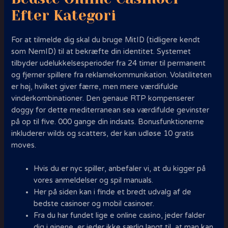
Efter Kategori
For at tilmelde dig skal du bruge MitID (tidligere kendt
som NemID) til at bekræfte din identitet. Systemet
tilbyder udelukkelsesperioder fra 24 timer til permanent
og fjerner spillere fra reklamekommunikation. Volatiliteten
er høj, hvilket giver færre, men mere værdifulde
vinderkombinationer. Den genaue RTP kompenserer
doggy for dette mediterranean sea værdifulde gevinster
på op til five. 000 gange din indsats. Bonusfunktionerne
inkluderer wilds og scatters, der kan udløse 10 gratis
moves.
Hvis du er nyc spiller, anbefaler vi, at du kigger på
vores anmeldelser og spil manuals.
Her på siden kan i finde et bredt udvalg af de
bedste casinoer og mobil casinoer.
Fra du har fundet lige e online casino, jeder falder
dig i øjnene, er jeder ikke særlig langt til, at man kan