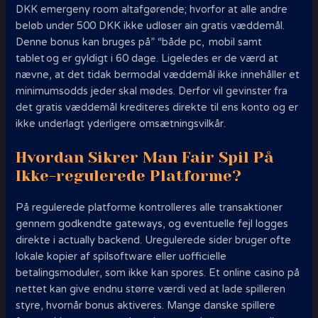
DKK emergeny room altafgørende; hvorfor at alle andre
beløb under 500 DKK ikke udløser ain gratis væddemål.
Denne bonus kan bruges på” “både pc, mobil samt
tablet og er gyldigt i 60 dage. Ligeledes er de værd at
nævne, at det tidak bermodal væddemål ikke innehåller et
minimumsodds jeder skal mødes. Derfor vil gevinster fra
det gratis væddemål krediteres direkte til ens konto og er
ikke underlagt yderligere omsætningsvilkår.
Hvordan Sikrer Man Fair Spil På
Ikke-regulerede Platforme?
På regulerede platforme kontrolleres alle transaktioner
gennem godkendte gateways, og eventuelle fejl logges
direkte i actually backend. Uregulerede sider bruger ofte
lokale kopier af spilsoftware eller uofficielle
betalingsmoduler, som ikke kan spores. Et online casino på
nettet kan give endnu større værdi ved at lade spilleren
styre, hvornår bonus aktiveres. Mange danske spillere