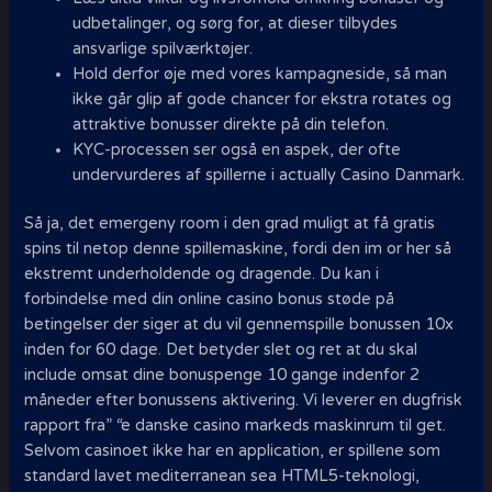
udbetalinger, og sørg for, at dieser tilbydes
ansvarlige spilværktøjer.
Hold derfor øje med vores kampagneside, så man
ikke går glip af gode chancer for ekstra rotates og
attraktive bonusser direkte på din telefon.
KYC-processen ser også en aspek, der ofte
undervurderes af spillerne i actually Casino Danmark.
Så ja, det emergeny room i den grad muligt at få gratis
spins til netop denne spillemaskine, fordi den im or her så
ekstremt underholdende og dragende. Du kan i
forbindelse med din online casino bonus støde på
betingelser der siger at du vil gennemspille bonussen 10x
inden for 60 dage. Det betyder slet og ret at du skal
include omsat dine bonuspenge 10 gange indenfor 2
måneder efter bonussens aktivering. Vi leverer en dugfrisk
rapport fra” “e danske casino markeds maskinrum til get.
Selvom casinoet ikke har en application, er spillene som
standard lavet mediterranean sea HTML5-teknologi,