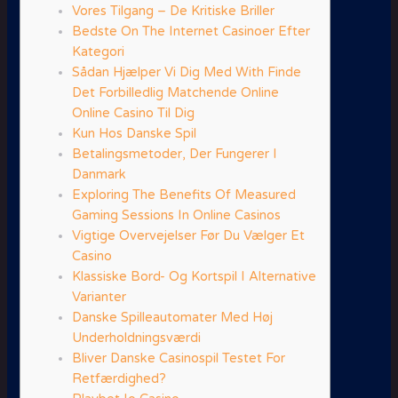
Vores Tilgang – De Kritiske Briller
Bedste On The Internet Casinoer Efter
Kategori
Sådan Hjælper Vi Dig Med With Finde
Det Forbilledlig Matchende Online
Online Casino Til Dig
Kun Hos Danske Spil
Betalingsmetoder, Der Fungerer I
Danmark
Exploring The Benefits Of Measured
Gaming Sessions In Online Casinos
Vigtige Overvejelser Før Du Vælger Et
Casino
Klassiske Bord- Og Kortspil I Alternative
Varianter
Danske Spilleautomater Med Høj
Underholdningsværdi
Bliver Danske Casinospil Testet For
Retfærdighed?