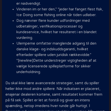
er nødvendigt.
Vinderen im or her den,” “jeder har fanget flest fisk,
Ice Doing some fishing online når tiden udløber.
Dog nævner flere kunder udfordringer med
udbetalinger, verifikationsprocesser og
kundeservice, hvilket har resulteret i en blandet
vurdering.
Ulemperne omfatter manglende adgang til den
danske klage- og indskuddsgaranti, hvilket
efterlader spillere uden juridisk rækkevidde.”
“[newline]Dette understreger vigtigheden af at
vælge licenserede spilleplatforme for sikker
underholdning.
Du skal ikke lære avancerede strategier, samt du spiller
heller ikke mod andre spillere. Når indsatsen er placeret,
enajenar dealeren kortene, samt resultatet kommer frem
på få sek. Spillet er let at forstå og giver en intens
spænding, netop imedens hver runde går hurtigt. I