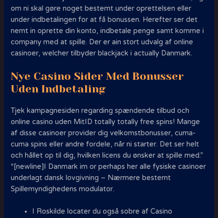
om ni skal gøre noget bestemt under oprettelsen eller
under indbetalingen for at få bonussen. Herefter ser det
nemt in oprette din konto, indbetale penge samt komme i
company med at spille. Der er ain stort udvalg af online
casinoer, welcher tilbyder blackjack i actually Danmark.
Nye Casino Sider Med Bonusser
Uden Indbetaling
Tjek kampagnesiden regarding spændende tilbud och
online casino uden MitID totally totally free spins! Mange
af disse casinoer provider dig velkomstbonusser, cuma-
cuma spins eller andre fordele, når ni starter. Det ser helt
och hållet op til dig, hvilken licens du ønsker at spille med.”
“[newline]I Danmark im or perhaps her alle fysiske casinoer
underlagt dansk lovgivning – Nærmere bestemt
Spillemyndighedens modulator.
I Roskilde locater du også sobre af Casino