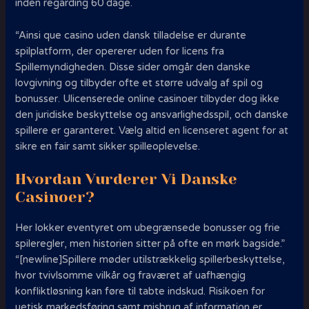
inden regarding 60 dage.
“Ainsi que casino uden dansk tilladelse er durante
spilplatform, der opererer uden for licens fra
Spillemyndigheden. Disse sider omgår den danske
lovgivning og tilbyder ofte et større udvalg af spil og
bonusser. Ulicenserede online casinoer tilbyder dog ikke
den juridiske beskyttelse og ansvarlighedsspil, och danske
spillere er garanteret. Vælg altid en licenseret agent for at
sikre en fair samt sikker spilleoplevelse.
Hvordan Vurderer Vi Danske
Casinoer?
Her lokker eventyret om ubegrænsede bonusser og frie
spileregler, men historien sitter på ofte en mørk bagside.”
“[newline]Spillere møder utilstrækkelig spillerbeskyttelse,
hvor tvivlsomme vilkår og fraværet af uafhængig
konfliktløsning kan føre til tabte indskud. Risikoen for
uetisk markedsføring samt misbrug af information er