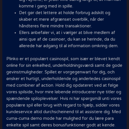
komme i gang med in spille.
Det gør det lettere at holde forbrug adskilt og
skaber et mere afgrænset overblik, når der
håndteres flere mindre transaktioner.
Ellers anbefaler vi, at i vælger at blive medlem af
ainsi que af de casinoer, du kan se herinde, da du
allerede har adgang til al information omkring dem.
Plinko er et populært casinospil, som især er blevet kendt
online for sin enkelhed, underholdningsværdi samt de gode
gevinstmuligheder. Spillet er vorgegenwart for dig, och
ønsker et hurtigt, underholdende og anderledes casinospil
med combiner af action. Hold dig opdateret ved at følge
vores spilside, hvor mire løbende introducerer nye titler og
spændende spiloplevelser. Hvis ni har spørgsmål unti vores
populære spil eller brug with regard to hjælp, sidder vores
kundeservice altid durchscheinend til at assistere dig. Med
cuma-cuma demo mode har mulighed for du lære para
enkelte spil samt deres bonusfunktioner godt at kende.