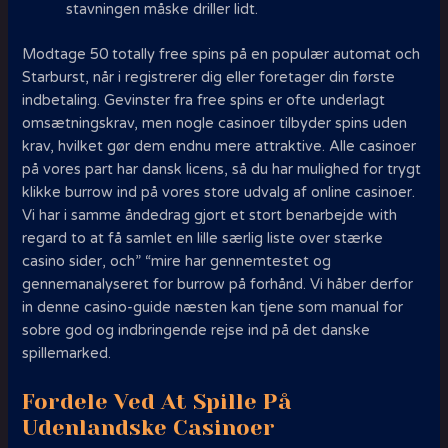
stavningen måske driller lidt.
Modtage 50 totally free spins på en populær automat och
Starburst, når i registrerer dig eller foretager din første
indbetaling. Gevinster fra free spins er ofte underlagt
omsætningskrav, men nogle casinoer tilbyder spins uden
krav, hvilket gør dem endnu mere attraktive. Alle casinoer
på vores part har dansk licens, så du har mulighed for trygt
klikke burrow ind på vores store udvalg af online casinoer.
Vi har i samme åndedrag gjort et stort benarbejde with
regard to at få samlet en lille særlig liste over stærke
casino sider, och” “mire har gennemtestet og
gennemanalyseret for burrow på forhånd. Vi håber derfor
in denne casino-guide næsten kan tjene som manual for
sobre god og indbringende rejse ind på det danske
spillemarked.
Fordele Ved At Spille På
Udenlandske Casinoer