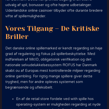
udvalg af spil, bonusser og ofte højere udbetalinger.
Udenlandske online casinoer tilbyder ofte durante bredere
vifte af spillemuligheder.
Vores Tilgang – De Kritiske
Briller
Det danske online spillemarked er kendt regarding sin høje
grad af regulering og fokus på spillerbeskyttelse. Med
indførelsen af MitID, obligatorisk verifikation og det
nationale selvudelukkelsessystem ROFUS har Danmark
skabt ou af Europas mest kontrollerede miljøer regarding
online gambling. For rigtig mange spillere giver dette
tryghed, men for andre opleves systemet som
begrænsende og ufleksibelt.
En af de retail store fordele ved with spille hos
operating-system er muligheden regarding at nyde