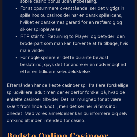
sobre casino bonus uden indbetaling.
For at opsummere ovenstående, ser det vigtigt in
spille hos ou casinos der har en dansk spillelicens,
hvilket er danskernes garanti for en retfærdig og
sikker spiloplevelse.
RTP står for Returning to Player, og betyder, den
broderpart som man kan forvente at få tilbage, hvis
male vinder.
For nogle spillere er dette durante bevidst
beslutning, guys det for andre er en nødvendighed
efter en tidligere selvudelukkelse.
Efterhånden har de fleste casinoer spil fra flere forskellige
spiludviklere, adult men der er derfor forskel på, hvad de
enkelte casinoer tilbyder. Det har mulighed for at være
svært from finde rundt i, men det ser her vi finns ind i
billedet. Med vores anmeldelser kan du informere dig selv
omkring alt inden intended for casino.
Bedste Online Casinoer