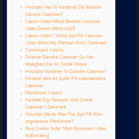
Hvordan Har Vi Vurderet De Bedste
Danske Casinoer?
Casino Uden Mitid Bedste Casinoer
Uden Dansk Mitid 2026
Casino Uden” “mitid Spil På Casinoer
Uden Mitid My Partner And I Danmark
Cosmicslot Casino
Diverse Danske Casinoer Du Har
Mulighed For At Finde Online
Hvordan Vurderer Vi Danske Casinoer?
Fordele Ved At Spille På Udenlandske
Casinoer
Nordicbet Casino
Fordele Og Ulemper Ved Online
Casinoer I Danmark
Hvordan Sikrer Man Fair Spil På Ikke-
regulerede Platforme?
Nye Casino Sider Med Bonusser Uden
Indbetaling