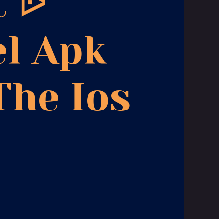
t ᐉ
el Apk
The Ios