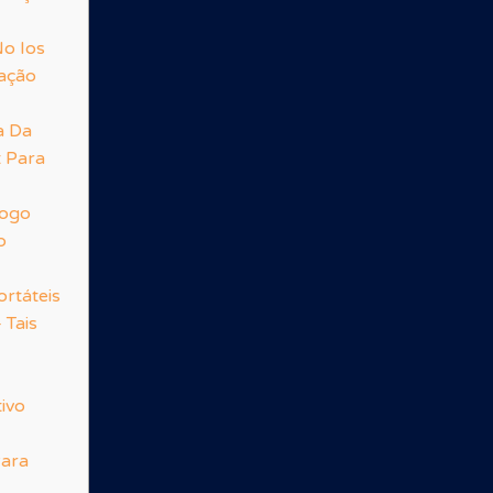
o Ios
cação
a Da
 Para
Jogo
p
rtáteis
 Tais
ivo
Para