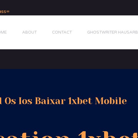
OME
ABOUT
CONTACT
GHOSTWRITER HAUSARB
 Os Ios Baixar 1xbet Mobile