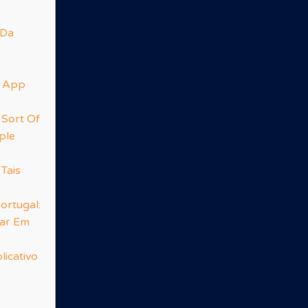
 Da
o App
Sort Of
ple
Tais
ortugal:
tar Em
icativo