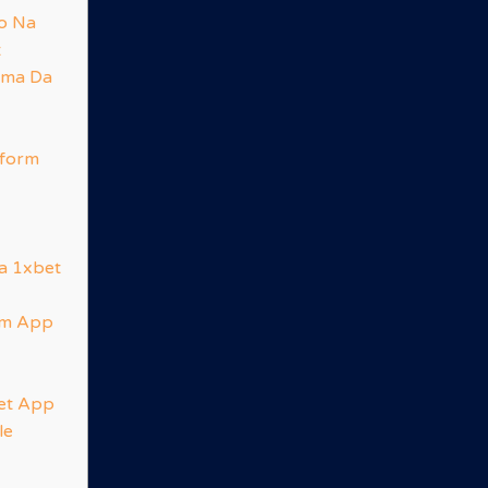
o Na
t
lma Da
rform
Da 1xbet
rm App
et App
le