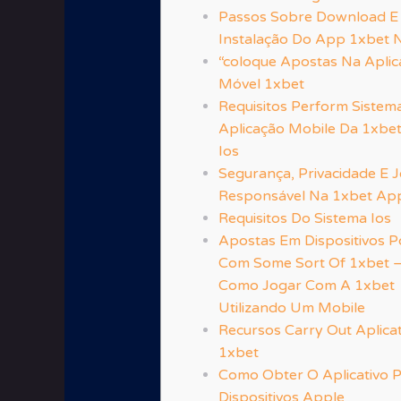
Passos Sobre Download E
Instalação Do App 1xbet N
“coloque Apostas Na Apli
Móvel 1xbet
Requisitos Perform Sistem
Aplicação Mobile Da 1xbet
Ios
Segurança, Privacidade E 
Responsável Na 1xbet Ap
Requisitos Do Sistema Ios
Apostas Em Dispositivos Po
Com Some Sort Of 1xbet –
Como Jogar Com A 1xbet
Utilizando Um Mobile
Recursos Carry Out Aplicat
1xbet
Como Obter O Aplicativo 
Dispositivos Apple