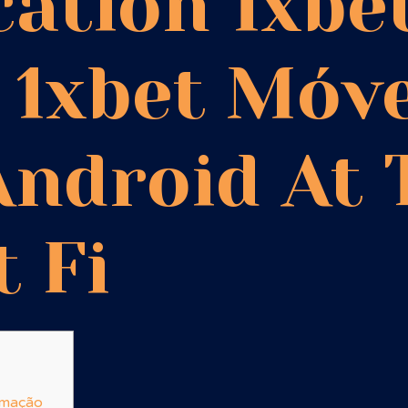
cation 1xbe
 1xbet Móv
Android At 
t Fi
rmação