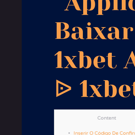
“Appli
Baixar
1xbet 
ᐉ 1xbe
Content
Inserir O Código De Confi