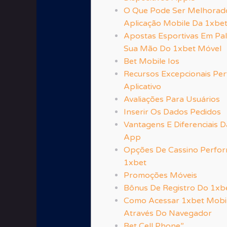
O Que Pode Ser Melhorad
Aplicação Mobile Da 1xbe
Apostas Esportivas Em Pa
Sua Mão Do 1xbet Móvel
Bet Mobile Ios
Recursos Excepcionais Pe
Aplicativo
Avaliações Para Usuários
Inserir Os Dados Pedidos
Vantagens E Diferenciais 
App
Opções De Cassino Perfo
1xbet
Promoções Móveis
Bônus De Registro Do 1xb
Como Acessar 1xbet Mobi
Através Do Navegador
Bet Cell Phone”