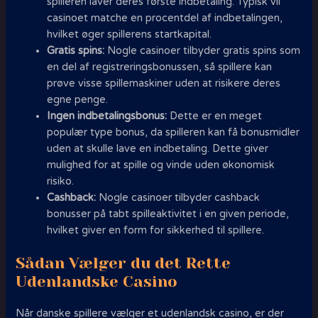
spilleren laver deres første indbetaling. Typisk vil
casinoet matche en procentdel af indbetalingen,
hvilket øger spillerens startkapital.
Gratis spins:
Nogle casinoer tilbyder gratis spins som
en del af registreringsbonussen, så spillere kan
prøve visse spillemaskiner uden at risikere deres
egne penge.
Ingen indbetalingsbonus:
Dette er en meget
populær type bonus, da spilleren kan få bonusmidler
uden at skulle lave en indbetaling. Dette giver
mulighed for at spille og vinde uden økonomisk
risiko.
Cashback:
Nogle casinoer tilbyder cashback
bonusser på tabt spilleaktivitet i en given periode,
hvilket giver en form for sikkerhed til spillere.
Sådan Vælger du det Rette
Udenlandske Casino
Når danske spillere vælger et udenlandsk casino, er der