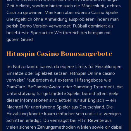
Zeit beliebt, sondern bieten auch die Möglichkeit, echtes
Cash zu gewinnen. Man kann aber ebenso Casino Spiele
unentgeltlich ohne Anmeldung ausprobieren, indem man
perish Demo Version verwendet. Fußball dominiert als
beliebteste Sportart im Wettbereich bei hitnspin mit
gutem Grund.
Hitnspin Casino Bonusangebote
Im Nutzerkonto kannst du eigene Limits für Einzahlungen,
Einsätze oder Spielzeit setzen. HitnSpin On line casino
verweist” “außerdem auf externe Hilfsangebote wie
GamCare, BeGambleAware oder Gambling Treatment, die
Unterstützung für gefährdete Spieler bereithalten. Viele
dieser Informationen sind aktuell nur auf Englisch — ein
Nachteil für unerfahrene Spieler aus Deutschland. Die
Einzahlung könnte kaum einfacher sein und ist in wenigen
Schritten erledigt. Du vermagst bei Hit’n Rewrite aus
vielen sicheren Zahlungsmethoden wählen sowie dir dabei