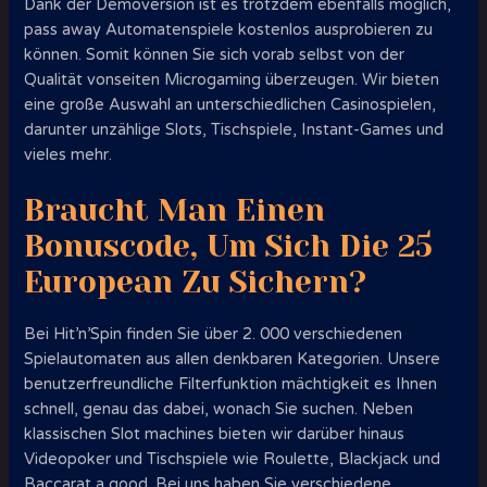
Dank der Demoversion ist es trotzdem ebenfalls möglich,
pass away Automatenspiele kostenlos ausprobieren zu
können. Somit können Sie sich vorab selbst von der
Qualität vonseiten Microgaming überzeugen. Wir bieten
eine große Auswahl an unterschiedlichen Casinospielen,
darunter unzählige Slots, Tischspiele, Instant-Games und
vieles mehr.
Braucht Man Einen
Bonuscode, Um Sich Die 25
European Zu Sichern?
Bei Hit’n’Spin finden Sie über 2. 000 verschiedenen
Spielautomaten aus allen denkbaren Kategorien. Unsere
benutzerfreundliche Filterfunktion mächtigkeit es Ihnen
schnell, genau das dabei, wonach Sie suchen. Neben
klassischen Slot machines bieten wir darüber hinaus
Videopoker und Tischspiele wie Roulette, Blackjack und
Baccarat a good. Bei uns haben Sie verschiedene