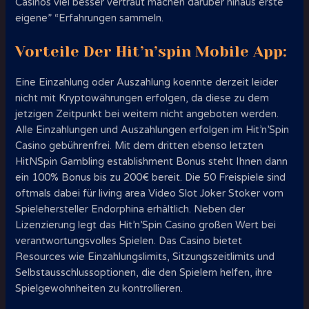
Casinos viel besser vertraut machen darüber hinaus erste
eigene” “Erfahrungen sammeln.
Vorteile Der Hit’n’spin Mobile App:
Eine Einzahlung oder Auszahlung koennte derzeit leider
nicht mit Kryptowährungen erfolgen, da diese zu dem
jetzigen Zeitpunkt bei weitem nicht angeboten werden.
Alle Einzahlungen und Auszahlungen erfolgen im Hit’n’Spin
Casino gebührenfrei. Mit dem dritten ebenso letzten
HitNSpin Gambling establishment Bonus steht Ihnen dann
ein 100% Bonus bis zu 200€ bereit. Die 50 Freispiele sind
oftmals dabei für living area Video Slot Joker Stoker vom
Spielehersteller Endorphina erhältlich. Neben der
Lizenzierung legt das Hit’n’Spin Casino großen Wert bei
verantwortungsvolles Spielen. Das Casino bietet
Resources wie Einzahlungslimits, Sitzungszeitlimits und
Selbstausschlussoptionen, die den Spielern helfen, ihre
Spielgewohnheiten zu kontrollieren.