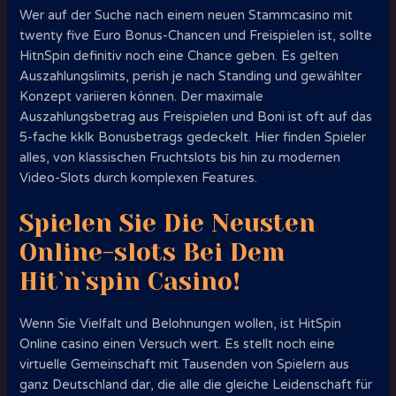
Wer auf der Suche nach einem neuen Stammcasino mit
twenty five Euro Bonus-Chancen und Freispielen ist, sollte
HitnSpin definitiv noch eine Chance geben. Es gelten
Auszahlungslimits, perish je nach Standing und gewählter
Konzept variieren können. Der maximale
Auszahlungsbetrag aus Freispielen und Boni ist oft auf das
5-fache kklk Bonusbetrags gedeckelt. Hier finden Spieler
alles, von klassischen Fruchtslots bis hin zu modernen
Video-Slots durch komplexen Features.
Spielen Sie Die Neusten
Online-slots Bei Dem
Hit`n`spin Casino!
Wenn Sie Vielfalt und Belohnungen wollen, ist HitSpin
Online casino einen Versuch wert. Es stellt noch eine
virtuelle Gemeinschaft mit Tausenden von Spielern aus
ganz Deutschland dar, die alle die gleiche Leidenschaft für