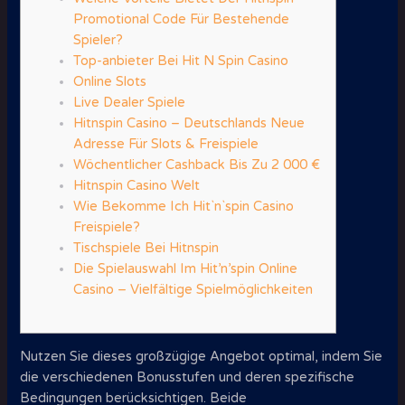
Promotional Code Für Bestehende
Spieler?
Top-anbieter Bei Hit N Spin Casino
Online Slots
Live Dealer Spiele
Hitnspin Casino – Deutschlands Neue
Adresse Für Slots & Freispiele
Wöchentlicher Cashback Bis Zu 2 000 €
Hitnspin Casino Welt
Wie Bekomme Ich Hit`n`spin Casino
Freispiele?
Tischspiele Bei Hitnspin
Die Spielauswahl Im Hit’n’spin Online
Casino – Vielfältige Spielmöglichkeiten
Nutzen Sie dieses großzügige Angebot optimal, indem Sie
die verschiedenen Bonusstufen und deren spezifische
Bedingungen berücksichtigen. Beide