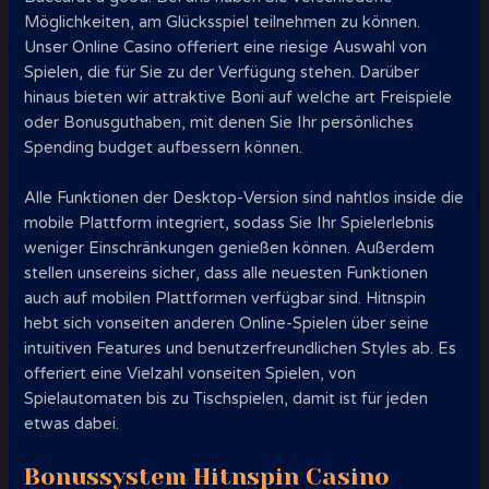
Möglichkeiten, am Glücksspiel teilnehmen zu können.
Unser Online Casino offeriert eine riesige Auswahl von
Spielen, die für Sie zu der Verfügung stehen. Darüber
hinaus bieten wir attraktive Boni auf welche art Freispiele
oder Bonusguthaben, mit denen Sie Ihr persönliches
Spending budget aufbessern können.
Alle Funktionen der Desktop-Version sind nahtlos inside die
mobile Plattform integriert, sodass Sie Ihr Spielerlebnis
weniger Einschränkungen genießen können. Außerdem
stellen unsereins sicher, dass alle neuesten Funktionen
auch auf mobilen Plattformen verfügbar sind. Hitnspin
hebt sich vonseiten anderen Online-Spielen über seine
intuitiven Features und benutzerfreundlichen Styles ab. Es
offeriert eine Vielzahl vonseiten Spielen, von
Spielautomaten bis zu Tischspielen, damit ist für jeden
etwas dabei.
Bonussystem Hitnspin Casino