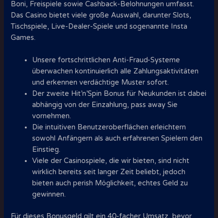
Boni, Freispiele sowie Cashback-Belohnungen umfasst.
Das Casino bietet viele große Auswahl, darunter Slots,
Tischspiele, Live-Dealer-Spiele und sogenannte Insta
Games.
Unsere fortschrittlichen Anti-Fraud-Systeme
überwachen kontinuierlich alle Zahlungsaktivitäten
und erkennen verdächtige Muster sofort.
Der zweite Hit’n’Spin Bonus für Neukunden ist dabei
abhängig von der Einzahlung, pass away Sie
vornehmen.
Die intuitiven Benutzeroberflächen erleichtern
sowohl Anfängern als auch erfahrenen Spielern den
Einstieg.
Viele der Casinospiele, die wir bieten, sind nicht
wirklich bereits seit langer Zeit beliebt, jedoch
bieten auch perish Möglichkeit, echtes Geld zu
gewinnen.
Für dieses Bonusgeld gilt ein 40-facher Umsatz, bevor