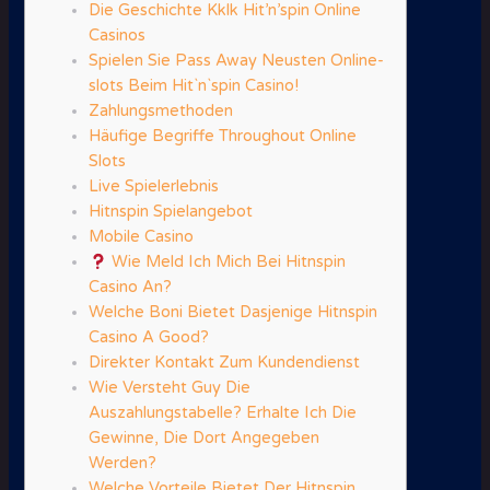
Die Geschichte Kklk Hit’n’spin Online
Casinos
Spielen Sie Pass Away Neusten Online-
slots Beim Hit`n`spin Casino!
Zahlungsmethoden
Häufige Begriffe Throughout Online
Slots
Live Spielerlebnis
Hitnspin Spielangebot
Mobile Casino
Wie Meld Ich Mich Bei Hitnspin
Casino An?
Welche Boni Bietet Dasjenige Hitnspin
Casino A Good?
Direkter Kontakt Zum Kundendienst
Wie Versteht Guy Die
Auszahlungstabelle? Erhalte Ich Die
Gewinne, Die Dort Angegeben
Werden?
Welche Vorteile Bietet Der Hitnspin