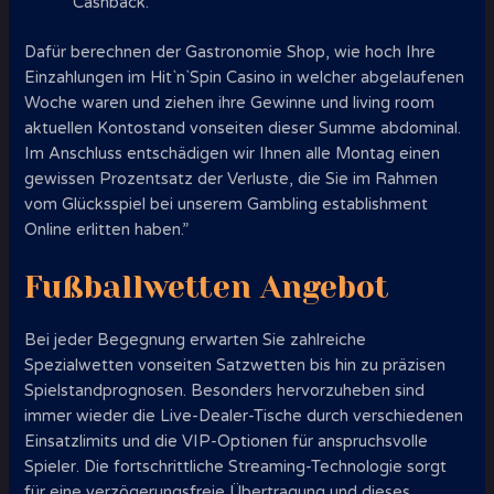
Cashback.
Dafür berechnen der Gastronomie Shop, wie hoch Ihre
Einzahlungen im Hit`n`Spin Casino in welcher abgelaufenen
Woche waren und ziehen ihre Gewinne und living room
aktuellen Kontostand vonseiten dieser Summe abdominal.
Im Anschluss entschädigen wir Ihnen alle Montag einen
gewissen Prozentsatz der Verluste, die Sie im Rahmen
vom Glücksspiel bei unserem Gambling establishment
Online erlitten haben.”
Fußballwetten Angebot
Bei jeder Begegnung erwarten Sie zahlreiche
Spezialwetten vonseiten Satzwetten bis hin zu präzisen
Spielstandprognosen. Besonders hervorzuheben sind
immer wieder die Live-Dealer-Tische durch verschiedenen
Einsatzlimits und die VIP-Optionen für anspruchsvolle
Spieler. Die fortschrittliche Streaming-Technologie sorgt
für eine verzögerungsfreie Übertragung und dieses