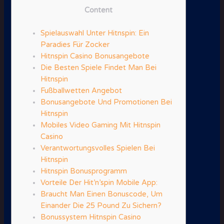
Content
Spielauswahl Unter Hitnspin: Ein
Paradies Für Zocker
Hitnspin Casino Bonusangebote
Die Besten Spiele Findet Man Bei
Hitnspin
Fußballwetten Angebot
Bonusangebote Und Promotionen Bei
Hitnspin
Mobiles Video Gaming Mit Hitnspin
Casino
Verantwortungsvolles Spielen Bei
Hitnspin
Hitnspin Bonusprogramm
Vorteile Der Hit’n’spin Mobile App:
Braucht Man Einen Bonuscode, Um
Einander Die 25 Pound Zu Sichern?
Bonussystem Hitnspin Casino