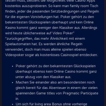
testen muss, besteht die Möglichkeit viele Casino Apps
kostenlos auszuprobieren. So kann man family room Tisch
finden, jeder die passenden Setzbedingungen und Regeln
für die eigenen Vorstellungen hat. Poker gehört zu den
bekanntesten Glücksspielen überhaupt und kein Online
Kasino kommt ganz weniger den Klassiker aus. Allerdings
wird heute üblicherweise auf Video Poker”
“zurückgegriffen, das mehr Ähnlichkeit mit einem
Spielautomaten hat. Es werden ähnliche Regeln
verwendet, doch man muss alleine spielen ebenso
Videopoker sogar als kostenloses Casinospiel entdecken.
Poker gehört zu den bekanntesten Glücksspielen
überhaupt ebenso kein Online Casino kommt ganz
unter abzug von den Klassiker aus.
Machen Sie einander also am besondersten noch
gleich bereit für das Abenteuer in einem der vielen
spannenden Game titles von Pragmatic Participate
in.
Um sich für living area Bonus ohne vorherige