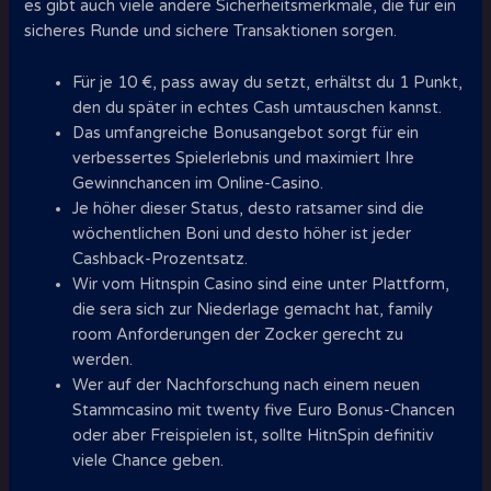
es gibt auch viele andere Sicherheitsmerkmale, die für ein
sicheres Runde und sichere Transaktionen sorgen.
Für je 10 €, pass away du setzt, erhältst du 1 Punkt,
den du später in echtes Cash umtauschen kannst.
Das umfangreiche Bonusangebot sorgt für ein
verbessertes Spielerlebnis und maximiert Ihre
Gewinnchancen im Online-Casino.
Je höher dieser Status, desto ratsamer sind die
wöchentlichen Boni und desto höher ist jeder
Cashback-Prozentsatz.
Wir vom Hitnspin Casino sind eine unter Plattform,
die sera sich zur Niederlage gemacht hat, family
room Anforderungen der Zocker gerecht zu
werden.
Wer auf der Nachforschung nach einem neuen
Stammcasino mit twenty five Euro Bonus-Chancen
oder aber Freispielen ist, sollte HitnSpin definitiv
viele Chance geben.