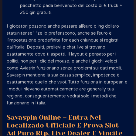
pacchetto pada benvenuto del costo di € truck +
250 giri gratuiti.
I giocatori possono anche passare all’euro o ing dollaro
statunitense” “ze lo preferiscono, anche se l’euro è
l’impostazione predefinita for each chiunque si registri
dall’Italia. Depositi, prelievi e chat live si trovano
esattamente dove ti aspetti. Il layout è pensato per i
pollici, non per i clic del mouse, e anche i giochi veloci
come Aviatrix funzionano senza problemi sui dati mobili.
Savaspin mantiene la sua cassa semplice, impotence è
esattamente quello che vuoi. Tutto funziona in european e
i moduli rilevano automaticamente are generally tua
regione, conseguentemente vedrai solo i metodi che
funzionano in Italia.
Savaspin Online – Entra Nel
Localizado Ufficiale E Prova Slot
Ad Puro Rtp, Live Dealer E Vincite