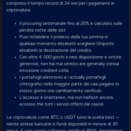
compreso il tempo record di 24 ore per i pagamenti in
criptovaluta.
Il procuring settimanale fino al 25% è calcolato sulle
perdite nette delle slot.
Puoi richiedere il prelievo della tua somma in
qualsiasi momento elizabeth scegliere l’importo
elizabeth la destinazione del credito.
Con oltre 4. 000 giochi a new disposizione e vincite
generose, non hai mai sentito are generally stessa
emozione credited volte.
I portafogli elettronici e i actually portafogli
crittografici nella maggior parte dei casi pagano lo
stesso giorno una cambiamento verificati.
L’accesso è istantaneo, ma non haifisch ancora
accesso the tutti i servizi offerti dal casinò.
Le criptovalute come BTC o USDT sono la scelta best —
niente attese bancarie e fondi disponibili in minore di 30
minuti. E con i nostri software certificati RNG, l’esperienza