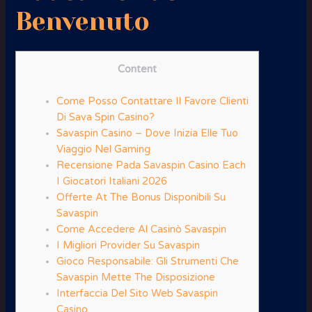
Benvenuto
Content
Come Posso Contattare Il Favore Clienti
Di Sava Spin Casino?
Savaspin Casino – Dove Inizia Elle Tuo
Viaggio Nel Gaming
Recensione Pada Savaspin Casino Each
I Giocatori Italiani 2026
Offerte At The Bonus Disponibili Su
Savaspin
Come Accedere Al Casinò Savaspin
I Migliori Provider Su Savaspin
Gioco Responsabile: Gli Strumenti Che
Savaspin Mette The Disposizione
Interfaccia Del Sito Web Savaspin
Casino