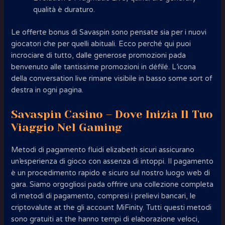
qualità è duraturo.
Le offerte bonus di Savaspin sono pensate sia per i nuovi
giocatori che per quelli abituali. Ecco perché qui puoi
incrociare di tutto, dalle generose promozioni pada
benvenuto alle tantissime promozioni in défilé. L’icona
della conversation live rimane visibile in basso some sort of
destra in ogni pagina.
Savaspin Casino – Dove Inizia Il Tuo
Viaggio Nel Gaming
Metodi di pagamento fluidi elizabeth sicuri assicurano
un’esperienza di gioco con assenza di intoppi. Il pagamento
è un procedimento rapido e sicuro sul nostro luogo web di
gara. Siamo orgogliosi pada offrire una collezione completa
di metodi di pagamento, compresi i prelievi bancari, le
criptovalute at the gli account MiFinity. Tutti questi metodi
sono gratuiti at the hanno tempi di elaborazione veloci,