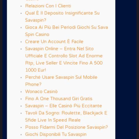
Relazioni Con I Clienti
Qual È Il Deposito Insignificante Su
Savaspin?
Gioca Ai Più Bei Periodi Giochi Su Sava
Spin Casino
Creare Un Account È Facile
Savaspin Online – Entra Nel Sito
Ufficiale E Controllo Slot Ad Enorme
Rtp, Live Seller E Vincite Fino A 500
1000 Eur!
Perché Usare Savaspin Sul Mobile
Phone?
Wonaco Casinò
Fino A One Thousand Giri Gratis
Savaspin – Elle Casinò Più Eccitante
Tavoli Da Sogno: Roulette, Blackjack E
Sfide Live In Speed Reale
Posso Fidarmi Del Posizione Savaspin?
Giochi Disponibili Tu Savaspin