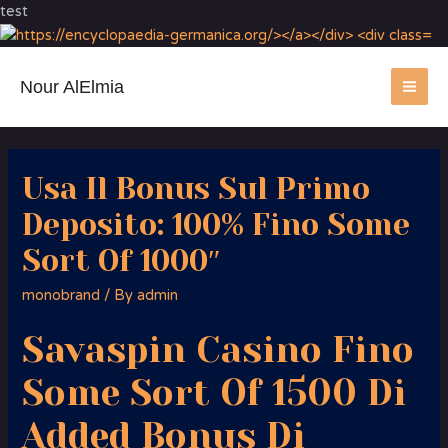
test
Nour AlElmia
MA
ME
Usa Il Bonus Sul Primo
Deposito: 100% Fino Some
Sort Of 1000″
monobrand
/ By
admin
Savaspin Casino Fino
Some Sort Of 1500 Di
Added Bonus Di