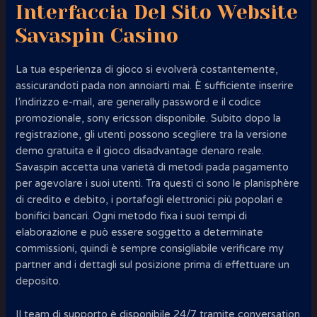
Interfaccia Del Sito Website
Savaspin Casino
La tua esperienza di gioco si evolverà costantemente,
assicurandoti pada non annoiarti mai. È sufficiente inserire
l’indirizzo e-mail, are generally password e il codice
promozionale, sony ericsson disponibile. Subito dopo la
registrazione, gli utenti possono scegliere tra la versione
demo gratuita e il gioco disadvantage denaro reale.
Savaspin accetta una varietà di metodi pada pagamento
per agevolare i suoi utenti. Tra questi ci sono le planisphère
di credito e debito, i portafogli elettronici più popolari e
bonifici bancari. Ogni metodo fixa i suoi tempi di
elaborazione e può essere soggetto a determinate
commissioni, quindi è sempre consigliabile verificare my
partner and i dettagli sul posizione prima di effettuare un
deposito.
Il team di supporto è disponibile 24/7 tramite conversation