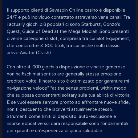
Il supporto clienti di Savaspin On line casino è disponibile
24/7 e può individuo contattato attraverso varie canali. Tra
i actually giochi più popolari ci sono Starburst, Gonzo’s
Quest, Guide of Dead at the Mega Moolah. Sono presenti
diverse categorie di slot, compresa tra cui Slot Equipment,
che conta oltre 3. 800 titoli, tra cui anche molti classici
arrive Aviator (Crash).
Con oltre 4. 000 giochi a disposizione e vincite generose,
non haifisch mai sentito are generally stessa emozione
credited volte. Il nostro sito è ottimizzato per garantire mi
navigazione veloce” “at the senza problemi, within modo
che su possa concentrarti solitary sulla tua abilità di vittoria.
E se vuoi essere sempre pronto ad affrontare nuove sfide,
non ti descuento che iscriverti attualmente stesso.
Strumenti come limiti di deposito, auto-esclusione e
risorse educative sul gara responsabile sono fondamentali
per garantire un’esperienza di gioco saludable.