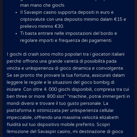
man mano che giochi.
Il Savaspin casino supporta depositi in euro e
criptovalute con una deposito minimo dalam €15 e
prelievo minimo €30.
Ti basta entrare nelle impostazioni del bordo e
regolare importi e frequenza dei pagamenti.
I giochi di crash sono molto popolari tra i giocatori italiani
perché offrono una grande varietà di possibilità pada
vincita e un’esperienza di gioco dinamica e coinvolgente.
Se sei pronto the provare la tua fortuna, assicurati dalam
leggere le regole e le situazioni del gioco bombig di
iniziare. Con oltre 4. 000 giochi disponibili, compresa tra cui
ben three or more. 800 slot” “machine, potrai immergerti in
mondi diversi e trovare il tuo gusto personale. La
piattaforma è ottimizzata per un’esperienza cellular
impeccabile, offrendo una massima velocità elizabeth
fluidità sul tuo dispositivo mobile preferito. Scopri
l’emozione del Savaspin casino, mi destinazione di gioco