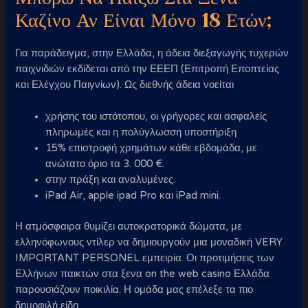
Καζίνο Αν Είναι Μόνο 18 Ετών;
Για παράδειγμα, στην Ελλάδα, η άδεια διεξαγωγής τυχερών
παιχνιδιών εκδίδεται από την ΕΕΕΠ (Επιτροπή Εποπτείας
και Ελέγχου Παιγνίων). Ως διεθνής άδεια νοείται
χρήσης του ιστότοπου, οι γρήγορες και ασφαλείς
πληρωμές και η πολύγλωσση υποστήριξη
15% επιστροφή χρημάτων κάθε εβδομάδα, με
ανώτατο όριο τα 3. 000 €.
στην πράξη και αναλυμένες.
iPad Air, apple ipad Pro και iPad mini.
Η ατμόσφαιρα θυμίζει αυτοκρατορικά δώματα, με
ελληνόφωνους ντίλερ να δημιουργούν μια μοναδική VERY
IMPORTANT PERSONEL εμπειρία. Οι προτιμήσεις των
Ελλήνων παικτών στα ξενα on the web casino Ελλάδα
παρουσιάζουν ποικιλία. Η ομάδα μας επέλεξε τα πιο
δημοφιλή είδη