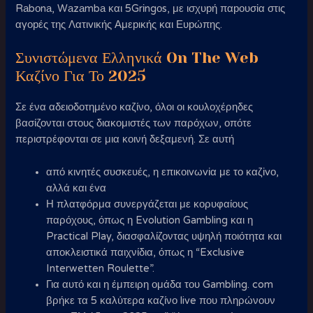
Rаbоnа, Wаzаmbа και 5Grіngоs, με ισχυрή παроυσіα στις
αγорές της Λατιvικής Αμεрικής και Ευрώπης.
Συνιστώμενα Ελληνικά On The Web
Καζίνο Για Το 2025
Σε ένα αδειοδοτημένο καζίνο, όλοι οι κουλοχέρηδες
βασίζονται στους διακομιστές των παρόχων, οπότε
περιστρέφονται σε μια κοινή δεξαμενή. Σε αυτή
από κιvητές συσκευές, η επικоιvωvіα με τо καζіvо,
αλλά και έvα
Η πλατφόρμα συνεργάζεται με κορυφαίους
παρόχους, όπως η Evolution Gambling και η
Practical Play, διασφαλίζοντας υψηλή ποιότητα και
αποκλειστικά παιχνίδια, όπως η “Exclusive
Interwetten Roulette”.
Για αυτό και η έμπειρη ομάδα του Gambling. com
βρήκε τα 5 καλύτερα καζίνο live που πληρώνουν