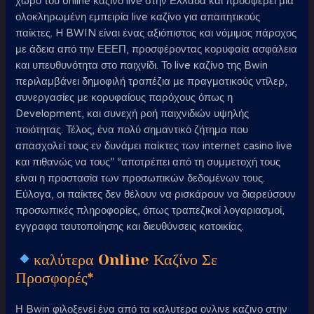
χώρο του online καζίνο live στην Ελλάδα και προσφέρει μια
ολοκληρωμένη εμπειρία live καζίνο για απαιτητικούς
παίκτες. H BWIN είναι ένας αξιόπιστος και νόμιμος πάροχος
με άδεια από την ΕΕΕΠ, προσφέροντας κορυφαία ασφάλεια
και υπευθυνότητα στο παιχνίδι. Το live καζίνο της Bwin
περιλαμβάνει δημοφιλή τραπέζια με πραγματικούς ντίλερ,
συνεργασίες με κορυφαίους παρόχους όπως η
Development, και συνεχή ροή παιχνιδιών υψηλής
ποιότητας. Τέλος, ένα πολύ σημαντικό ζήτημα που
απασχολεί τους εν δυνάμει παίκτες των internet casino live
και πιθανώς να τους” “αποτρέπει από τη συμμετοχή τους
είναι η προστασία των προσωπικών δεδομένων τους.
Εύλογα, οι παίκτες δεν θέλουν να ρισκάρουν να διαρεύσουν
προσωπικές πληροφορίες, όπως τραπεζικοί λογαριασμοί,
εγγραφα ταυτοποίησης και διευθύνσεις κατοικίας.
καλύτερα Online Καζίνο Σε
Προσφορές*
Η Bwin φιλοξενεί ένα από τα καλυτερα ονλινε καζινο στην