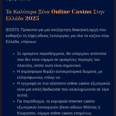
Τα Καλύτερα Ξένα Online Casino Στην
Ελλάδα 2025
(ΕΕΕΠ). Πρόκειται για μια ανεξάρτητη διοικητική αρχή που
καθορίζει τη λήψη άδειας λειτουργίας για ολα τα καζινο στην
Ελλάδα, επίγειων
Σε ορισμένα παραδείγματα, θα υπάρχουν ιστότοποι
που δεν είναι νόμιμοι σε ορισμένες περιοχές του
πλανήτη, οπότε αυτό είναι σημαντικό.
Η ατμόσφαιρα θυμίζει αυτοκρατορικά δώματα, με
ελληνόφωνους ντίλερ να
Η εγγραφή σε ένα αξιόπιστο online casino εξωτερικού
είναι μια απλή διαδικασία που ολοκληρώνεται σε λίγα
λεπτά.
Για παράδειγμα, τα κορυφαία internet casino
εξωτερικού λειτουργούν βάσει αδειών Μάλτας ή
Κουρασάο, νόμιμα online casino επομένως