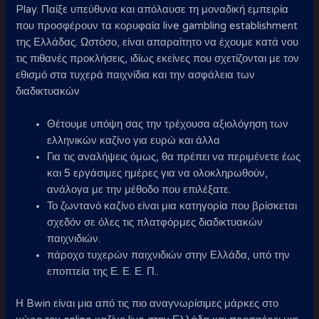
Play. Παίξε υπεύθυνα και απόλαυσε τη μοναδική εμπειρία
που προσφέρουν τα κορυφαία live gambling establishment
της Ελλάδας. Ωστόσο, είναι απαραίτητο να έχουμε κατά νου
τις πιθανές προκλήσεις, ιδίως εκείνες που σχετίζονται με τον
εθισμό στα τυχερά παιχνίδια και την ασφάλεια των
διαδικτυακών
Θέτουμε υπόψη σας την τρέχουσα αξιολόγηση των
ελληνικών καζίνο για ευρώ και άλλα
Για τις αναλήψεις όμως, θα πρέπει να περιμένετε έως
και 5 εργάσιμες ημέρες για να ολοκληρωθούν,
ανάλογα με την μέθοδο που επιλέξατε.
Το ζωντανό καζίνο είναι μια κατηγορία που βρίσκεται
σχεδόν σε όλες τις πλατφόρμες διαδικτυακών
παιχνιδιών.
πάροχο τυχερών παιχνιδιών στην Ελλάδα, υπό την
εποπτεία της Ε. Ε. Ε. Π..
​Η Bwin είναι μια από τις πιο αναγνωρίσιμες μάρκες στο