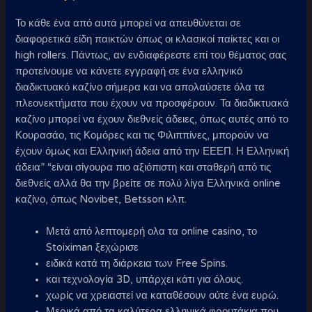
Το κάθε ένα από αυτά μπορεί να απευθύνεται σε
διαφορετικά είδη παικτών όπως οι κλασικοί παίκτες και οι
high rollers. Πάντως, αν ενδιαφέρεστε επί του θέματος σας
προτείνουμε να κάνετε εγγραφή σε ένα ελληνικό
διαδικτυακό καζίνο σήμερα και να απολαύσετε όλα τα
πλεονεκτήματα που έχουν να προσφέρουν. Τα διαδικτυακά
καζίνο μπορεί να έχουν διεθνείς άδειες, όπως αυτές από το
Κουρασάο, τις Κομόρες και τις Φιλιππίνες, μπορούν να
έχουν όμως και Ελληνική άδεια από την ΕΕΕΠ. Η Ελληνική
άδεια” “είναι σίγουρα πιο αξιόπιστη και σταθερή από τις
διεθνείς αλλά θα την βρείτε σε πολύ λίγα Ελληνικά online
καζίνο, όπως Novibet, Betsson κλπ.
Μετά από λεπτομερή ολα τα online casino, το
Stoiximan ξεχώρισε
ειδικά κατά τη διάρκεια των Free Spins.
και τεχνολογία 3D, υπάρχει κάτι για όλους.
χωρίς να χρειαστεί να καταθέσουν ούτε ένα ευρώ.
Μερικά από τα καλύτερα ελληνικά φρουτάκια που