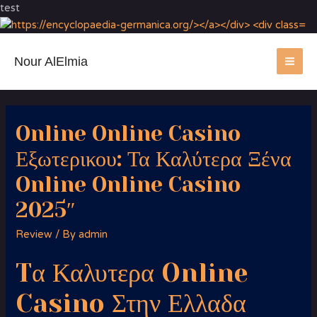
test
Nour AlElmia
MA
ME
Online Online Casino
Εξωτερικου: Τα Καλύτερα Ξένα
Online Online Casino
2025″
Review
/ By
admin
Tα Καλυτερα Online
Casino Στην Ελλαδα