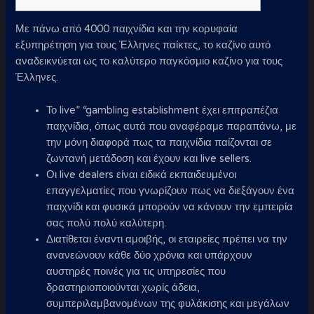
Με πάνω από 4000 παιχνίδια και την κορυφαία
εξυπηρέτηση για τους Έλληνες παίκτες, το καζίνο αυτό
αναδεικνύεται ως το καλύτερο παγκόσμιο καζίνο για τους
Έλληνες.
Το live” “gambling establishment έχει επιτραπέζια
παιχνίδια, όπως αυτά που αναφέραμε παραπάνω, με
την μόνη διαφορά πως τα παιχνίδια παίζονται σε
ζωντανή μετάδοση και έχουν και live sellers.
Οι live dealers είναι ειδικά εκπαιδευμένοι
επαγγελματίες που γνωρίζουν πως να διεξάγουν ένα
παιχνίδι και φυσικά μπορούν να κάνουν την εμπειρία
σας πολύ πολύ καλύτερη.
Διατίθεται έναντι αμοιβής, οι εταιρείες πρέπει να την
ανανεώνουν κάθε δύο χρόνια και υπάρχουν
αυστηρές ποινές για τις υπηρεσίες που
δραστηριοποιούνται χωρίς άδεια,
συμπεριλαμβανομένων της φυλάκισης και μεγάλων