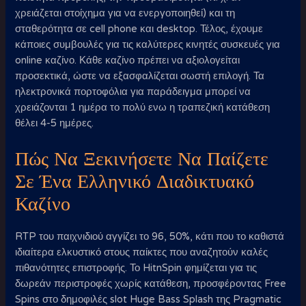
χρειάζεται στοίχημα για να ενεργοποιηθεί) και τη
σταθερότητα σε cell phone και desktop. Τέλος, έχουμε
κάποιες συμβουλές για τις καλύτερες κινητές συσκευές για
online καζίνο. Κάθε καζίνο πρέπει να αξιολογείται
προσεκτικά, ώστε να εξασφαλίζεται σωστή επιλογή. Τα
ηλεκτρονικά πορτοφόλια για παράδειγμα μπορεί να
χρειάζονται 1 ημέρα το πολύ ενω η τραπεζική κατάθεση
θέλει 4-5 ημέρες.
Πώς Να Ξεκινήσετε Να Παίζετε
Σε Ένα Ελληνικό Διαδικτυακό
Καζίνο
RTP του παιχνιδιού αγγίζει το 96, 50%, κάτι που το καθιστά
ιδιαίτερα ελκυστικό στους παίκτες που αναζητούν καλές
πιθανότητες επιστροφής. Το HitnSpin φημίζεται για τις
δωρεάν περιστροφές χωρίς κατάθεση, προσφέροντας Free
Spins στο δημοφιλές slot Huge Bass Splash της Pragmatic