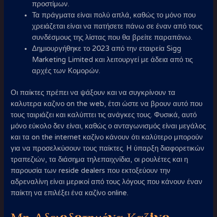
προστίμων.
Τα πράγματα είναι πολύ απλά, καθώς το μόνο που
χρειάζεται είναι να πατήσετε πάνω σε έναν από τους
συνδέσμους της λίστας που θα βρείτε παραπάνω.
Δημιουργήθηκε το 2023 από την εταιρεία Sigg
Marketing Limited και λειτουργεί με άδεια από τις
αρχές των Κομορών.
Οι παίκτες πρέπει να ψάξουν και να συγκρίνουν τα
καλυτερα καζινο on the web, έτσι ώστε να βρουν αυτό που
τους ταιριάζει και καλύπτει τις ανάγκες τους. Φυσικά, αυτό
μόνο εύκολο δεν είναι, καθώς ο ανταγωνισμός είναι μεγάλος
και τα on the internet καζίνο κάνουν ότι καλύτερο μπορούν
για να προσελκύσουν τους παίκτες. Η ύπαρξη διαφορετικών
τραπεζιών, τα διάσημα τηλεπαιχνίδια, οι ρουλέτες και η
παρουσία των reside dealers που εκτοξεύουν την
αδρεναλίνη είναι μερικοί από τους λόγους που κάνουν έναν
παίκτη να επιλέξει ένα καζίνο online.