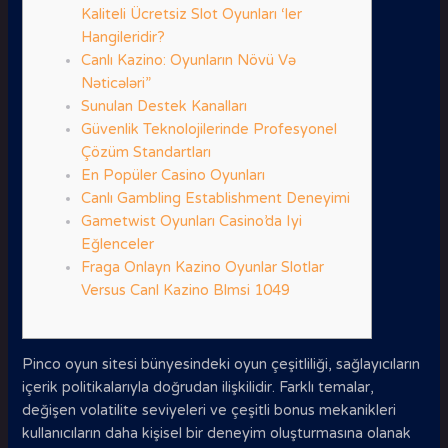
Kaliteli Ücretsiz Slot Oyunları ‘ler
Hangileridir?
Canlı Kazino: Oyunların Növü Və
Nəticələri”
Sunulan Destek Kanalları
Güvenlik Teknolojilerinde Profesyonel
Çözüm Standartları
En Popüler Casino Oyunları
Canlı Gambling Establishment Deneyimi
Gametwist Oyunları Casino’da Iyi
Eğlenceler
Fraga Onlayn Kazino Oyunlar Slotlar
Versus Canl Kazino Blmsi 1049
Pinco oyun sitesi bünyesindeki oyun çeşitliliği, sağlayıcıların
içerik politikalarıyla doğrudan ilişkilidir. Farklı temalar,
değişen volatilite seviyeleri ve çeşitli bonus mekanikleri
kullanıcıların daha kişisel bir deneyim oluşturmasına olanak