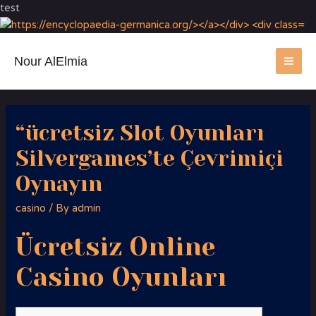
test
Nour AlElmia
MA
ME
“ücretsiz Slot Oyunları
Silvergames’te Çevrimiçi
Oynayın ️
casino
/ By
admin
Ücretsiz Online
Casino Oyunları