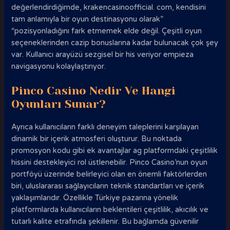
değerlendirdiğimde, krakencasinoofficial. com, kendisini
tam anlamıyla bir oyun destinasyonu olarak”
“pozisyonladığını fark etmemek elde değil. Çeşitli oyun
seçeneklerinden cazip bonuslarına kadar bulunacak çok şey
var. Kullanıcı arayüzü sezgisel bir his veriyor empieza
navigasyonu kolaylaştırıyor.
Pinco Casino Nedir Ve Hangi
Oyunları Sunar?
Ayrıca kullanıcıların farklı deneyim taleplerini karşılayan
dinamik bir içerik atmosferi oluşturur. Bu noktada
promosyon kodu gibi ek avantajlar ag platformdaki çeşitlilik
hissini destekleyici rol üstlenebilir. Pinco Casino’nun oyun
portföyü üzerinde belirleyici olan en önemli faktörlerden
biri, uluslararası sağlayıcıların teknik standartları ve içerik
yaklaşımlarıdır. Özellikle Türkiye pazarına yönelik
platformlarda kullanıcıların beklentileri çeşitlilik, akıcılık ve
tutarlı kalite etrafında şekillenir. Bu bağlamda güvenilir