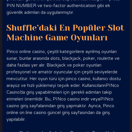
PIN NUMBER ve two-factor authentication gibi ek
güvenlik adımları da uygulanmıştır.
Shuffle’daki En Popüler Slot
Machine Game Oyunları
Pinco online casino, çeşitli kategorilere ayrılmış oyunları
sunar, bunlar arasında slots, blackjack, poker, roulette ve
daha fazlası yer alır. Blackjack ve poker oyunları
profesyonel ve amatör oyuncular için çeşitli seviyelerde
mevcuttur. Her oyun türü için pinco casino, kullanıcı dostu
arayüz ve hızlı yüklemeyi teşvik eder. KullanıcılarınPINco
Casino’da giriş yapabilmeleri için gerekli adımları takip
etmeleri önemlidir. Bu, PINco casino indir veyaPINco
casino giriş sayfalarından giriş yapmaktır. Ayrıca, Pinco
online on line casino güncel giriş sayfasından da giriş
yapılabilir.