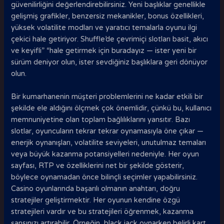
güvenilirliğini değerlendirebilirsiniz. Yeni başlıklar genellikle
gelişmiş grafikler, benzersiz mekanikler, bonus özellikleri,
yüksek volatilite modları ve yaratıcı temalarla oyunu ilgi
çekici hale getiriyor. Shuffle’de çevrimiçi slotları basit, akıcı
ve keyifli” “hale getirmek için buradayız — ister yeni bir
sürüm deniyor olun, ister sevdiğiniz başlıklara geri dönüyor
olun.
Bir kumarhanenin müşteri problemlerini ne kadar etkili bir
şekilde ele aldığını ölçmek çok önemlidir, çünkü bu, kullanıcı
memnuniyetine olan toplam bağlılıklarını yansıtır. Bazı
slotlar, oyuncuların tekrar tekrar oynamasıyla öne çıkar —
enerjik oynanışları, volatilite seviyeleri, unutulmaz temaları
veya büyük kazanma potansiyelleri nedeniyle. Her oyun
sayfası, RTP ve özelliklerini net bir şekilde gösterir,
böylece oynamadan önce bilinçli seçimler yapabilirsiniz.
Casino oyunlarında başarılı olmanın anahtarı, doğru
stratejiler geliştirmektir. Her oyunun kendine özgü
stratejileri vardır ve bu stratejileri öğrenmek, kazanma
şansınızı artırabilir. Örneğin, black jack oynarken belirli kart