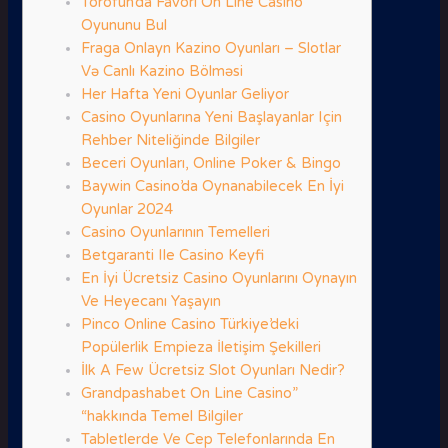
Torofun’da Favori On Line Casino
Oyununu Bul
Fraga Onlayn Kazino Oyunları – Slotlar
Və Canlı Kazino Bölməsi
Her Hafta Yeni Oyunlar Geliyor
Casino Oyunlarına Yeni Başlayanlar Için
Rehber Niteliğinde Bilgiler
Beceri Oyunları, Online Poker & Bingo
Baywin Casino’da Oynanabilecek En İyi
Oyunlar 2024
Casino Oyunlarının Temelleri
Betgaranti Ile Casino Keyfi
En İyi Ücretsiz Casino Oyunlarını Oynayın
Ve Heyecanı Yaşayın
Pinco Online Casino Türkiye’deki
Popülerlik Empieza İletişim Şekilleri
İlk A Few Ücretsiz Slot Oyunları Nedir?
Grandpashabet On Line Casino”
“hakkında Temel Bilgiler
Tabletlerde Ve Cep Telefonlarında En