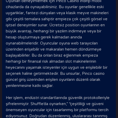
Oyunları deneyimlemek için Pinco Casino indirip mobil
cihazlarda da oynayabilirsiniz. Bu oyunlar genellikle eski
uygarlıklar, fantezi dünyaları veya klasik meyve makineleri
gibi çeşitli temalara sahiptir empieza çok çeşitli görsel ve
işitsel deneyimler sunar. Ücretsiz position oyunlarının en
büyük avantajı, herhangi bir yazılım indirmeye veya bir
hesap oluşturmaya gerek kalmadan anında
oynanabilmeleridir. Oyuncular oyuna web tarayıcıları
üzerinden erişebilir ve makaraları hemen döndürmeye
başlayabilirler. Bu da onları biraz eğlenmek empieza
herhangi bir finansal risk almadan slot makinelerinin
heyecanını yaşamak isteyenler için uygun ve erişilebilir bir
seçenek haline getirmektedir. Bu unsurlar, Pinco casino
güncel giriş üzerinden erişilen oyunların düzenli olarak
yenilenmesine katkı sağlar.
Her işlem, endüstri standartlarında güvenlik protokolleriyle
şifrelenmiştir. Shuffle’da oynarken,” “çeşitliliği ve güveni
önemseyen oyuncular için tasarlanmış bir platformu tercih
ediyorsunuz. Doğrudan düzenlenmiş, uluslararası tanınmış