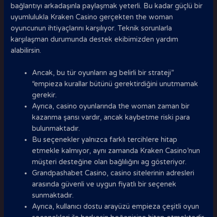
bağlantıyı arkadaşınla paylaşmak yeterli. Bu kadar güçlü bir
uyumlulukla Kraken Casino gerçekten the woman
oyuncunun ihtiyaçlarını karşılıyor. Teknik sorunlarla
karşılaşman durumunda destek ekibimizden yardım
alabilirsin.
Ancak, bu tür oyunların ag belirli bir strateji”
“empieza kurallar bütünü gerektirdiğini unutmamak
gerekir.
Ayrıca, casino oyunlarında the woman zaman bir
kazanma şansı vardır, ancak kaybetme riski para
bulunmaktadır.
Bu seçenekler yalnızca farklı tercihlere hitap
etmekle kalmıyor, aynı zamanda Kraken Casino’nun
müşteri desteğine olan bağlılığını ag gösteriyor.
Grandpashabet Casino, casino sitelerinin adresleri
arasında güvenli ve uygun fiyatlı bir seçenek
sunmaktadır.
Ayrıca, kullanıcı dostu arayüzü empieza çeşitli oyun