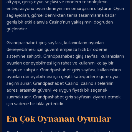
altyapı, geniş oyun seçkisi ve modern teknolojilerin
entegrasyonu oyun deneyiminin omurgasını oluşturur. Oyun
sağlayıcıları, görsel derinlikten tema tasarımlarına kadar
geniş bir etki alanıyla Casino’nun yaklaşımını doğrudan
güçlendirir.
Grandpashabet giriş sayfası, kullanıcıların oyunları
deneyebilmesi için güvenli empieza hızlı bir ödeme
sistemine sahiptir. Grandpashabet giriş sayfası, kullanıcıların
oyunları deneyebilmesi için rahat ve kullanımı kolay bir
arayüze sahiptir. Grandpashabet giriş sayfası, kullanıcıların
oyunları deneyebilmesi için çeşitli kategorilere göre oyun
seçimi sunar. Grandpashabet Casino, casino sitelerinin
adresi arasında güvenli ve uygun fiyatlı bir seçenek
sunmaktadır. Grandpashabet giriş sayfasını ziyaret etmek
için sadece bir tıkla yeterlidir.
En Çok Oynanan Oyunlar