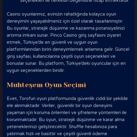
seçenekleri ile herkesin beğenisine hitap etmektedir.
Casino oyunlarımız, evinizin rahatlığında kolayca oyun
deneyimini yaşayabilmeniz için özel olarak tasarlanmıştır.
Bu oyunlar, stratejik düşünme ve kazanma potansiyelinizi
artırma imkanı sunar. Pinco Casino giriş sayfasını ziyaret
etmek, Türkiye’de en güvenli ve uygun oyun
platformlarından birini deneyimlemek anlamına gelir. Güncel
giriş sayfası, kullanıcılarına çeşitli oyun seçenekleri ve
bonuslar sunar. Bu platform, Türkiye’deki oyuncular için en
uygun seçeneklerden biridir.
Muhteşem Oyun Seçimi
Evet, Torofun oyun platformunda güvenlik ciddi bir şekilde
ele alınmaktadır. Veriler, güvenilir bir oyun deneyimi
yaşaman için koruma önlemleri ve şifreleme yöntemleri ile
korunmaktadır. Bu oyun, stratejik düşünme ve karar alma
yeteneklerinizi geliştirecektir. Shuffle hesabınıza para
yatırmak hızlı ve basittir ve çeşitli güvenli ödeme