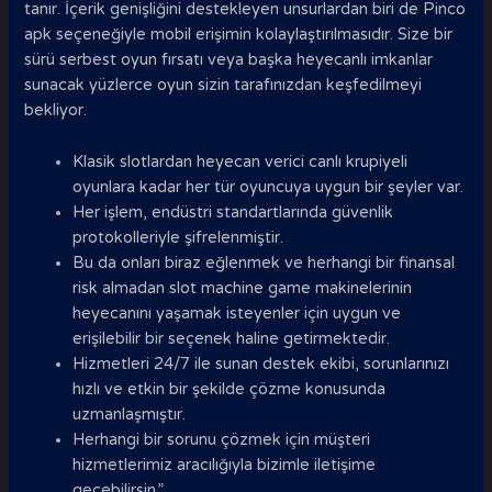
tanır. İçerik genişliğini destekleyen unsurlardan biri de Pinco
apk seçeneğiyle mobil erişimin kolaylaştırılmasıdır. Size bir
sürü serbest oyun fırsatı veya başka heyecanlı imkanlar
sunacak yüzlerce oyun sizin tarafınızdan keşfedilmeyi
bekliyor.
Klasik slotlardan heyecan verici canlı krupiyeli
oyunlara kadar her tür oyuncuya uygun bir şeyler var.
Her işlem, endüstri standartlarında güvenlik
protokolleriyle şifrelenmiştir.
Bu da onları biraz eğlenmek ve herhangi bir finansal
risk almadan slot machine game makinelerinin
heyecanını yaşamak isteyenler için uygun ve
erişilebilir bir seçenek haline getirmektedir.
Hizmetleri 24/7 ile sunan destek ekibi, sorunlarınızı
hızlı ve etkin bir şekilde çözme konusunda
uzmanlaşmıştır.
Herhangi bir sorunu çözmek için müşteri
hizmetlerimiz aracılığıyla bizimle iletişime
geçebilirsin.”