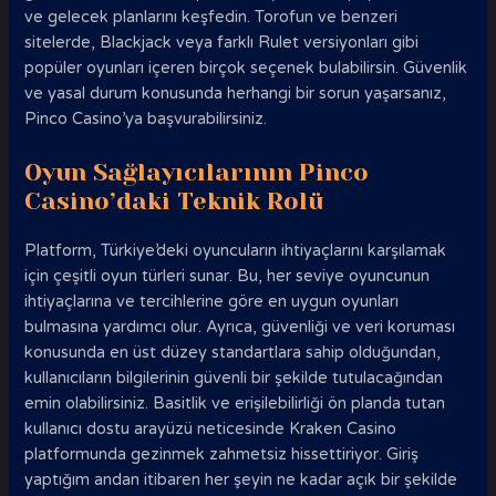
ve gelecek planlarını keşfedin. Torofun ve benzeri
sitelerde, Blackjack veya farklı Rulet versiyonları gibi
popüler oyunları içeren birçok seçenek bulabilirsin. Güvenlik
ve yasal durum konusunda herhangi bir sorun yaşarsanız,
Pinco Casino’ya başvurabilirsiniz.
Oyun Sağlayıcılarının Pinco
Casino’daki Teknik Rolü
Platform, Türkiye’deki oyuncuların ihtiyaçlarını karşılamak
için çeşitli oyun türleri sunar. Bu, her seviye oyuncunun
ihtiyaçlarına ve tercihlerine göre en uygun oyunları
bulmasına yardımcı olur. Ayrıca, güvenliği ve veri koruması
konusunda en üst düzey standartlara sahip olduğundan,
kullanıcıların bilgilerinin güvenli bir şekilde tutulacağından
emin olabilirsiniz. Basitlik ve erişilebilirliği ön planda tutan
kullanıcı dostu arayüzü neticesinde Kraken Casino
platformunda gezinmek zahmetsiz hissettiriyor. Giriş
yaptığım andan itibaren her şeyin ne kadar açık bir şekilde