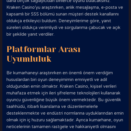
daha birçok sağlayıcıdan binlerce oyunu bulacaksınız.
Kraken Casino’yu araştırırken, anlık mesajlaşma, e-posta ve
kapsamlı bir SSS bölümü sunan müşteri destek kanallarını
oldukça etkileyici buldum. Deneyimlerime göre, yanıt
süreleri oldukça verimliydi ve sorgularıma çabucak ve açık
bir şekilde yanıt verdiler.
Platformlar Arası
Uyumluluk
Bir kumarhaneyi araştırırken en önemli önem verdiğim
hususlardan biri oyun deneyimimin emniyetli ve adil
olduğundan emin olmaktır. Kraken Casino, kişisel verileri
muhafaza etmek için ileri şifreleme teknolojileri kullanarak
oyuncu güvenliğine büyük önem vermektedir. Bu güvenlik
taahhüdü, itibarlı lisanslama ve düzenlemelerle
desteklenmekte ve endüstri normlarına uyduklarından emin
olmak için iç huzuru sağlamaktadır. Ayrıca kumarhane, oyun
neticelerinin tamamen rastgele ve hakkaniyetli olmasını