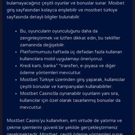
bulamayacağınız çeşitli oyunlar ve bonuslar sunar. Mosbet
giriş sayfasından kolayca erişilebilir ve mostbet türkiye
sayfasında detaylı bilgiler bulunabilir.
Bu, oyuncuların oyunculuğunu daha da
zenginleştirmek ve lütfen dikkat edin, bu teklifler
zamanında değişebilir.
Platformumuzu haftada üç defadan fazla kullanan
kullanıcılara mobil uygulamayı öneriyoruz.
Kredi kartı, banka” “transferi, e-piyasa ve diğer
ödeme yöntemleri mevcuttur.
Mostbet Türkiye üzerinden giriş yaparak, kullanıcılar
çeşitli bonuslar ve kampanyaları kullanabilirler.
Mostbet Casino’da oynanabilir oyunların yanı sıra,
kullanıcılar için özel olarak tasarlanmış bonuslar da
mevcuttur.
Mostbet Casino’yu kullanırken, em virtude de yatırma ve
çekme işlemlerini güvenli bir şekilde gerçekleştirmeniz
gerekmektedir. Mostbet, çeşitli ödeme yöntemleri sunar,