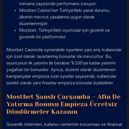
mimarisi sayesinde performans sunuyor.
Mostbet Casino’nun Türkiye’deki yasal durumu,
ülkenin mevcut yasalarına uygun olarak
düzenlenmiştir.
Mostbet, Türkiye’deki oyuncular için güvenli ve
güvenilir bir platformdur.
Mostbet Casino’da oynanabilir oyunların yanı sıra, kullanıcılar
için özel olarak tasarlanmış bonuslar da mevcuttur. Bu,
oyuncunun ilk yatırımı ile beraber %100’ye kadar yatırımı
çoğaltan bir bonusdur. Ayrıca, düzenli olarak düzenlenen
kampanyalar empieza özel oyunlar sayesinde, kullanıcılar
sürekli olarak yeni fırsatlar empieza bonuslar bulabilirler.
Mostbet Şanslı Çarşamba – Afin De
Yatırma Bonusu Empieza Ücretsiz
Döndürmeler Kazanın
Güvenlik önlemleri, kullanıcı verilerinin korunması ve finansal