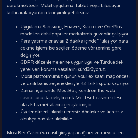
gerekmektedir. Mobil uygulama, tablet veya bilgisayar
kullanarak oyunları deneyimleyebilirsiniz.
Uygulama Samsung, Huawei, Xiaomi ve OnePlus
modelleri dahil popüler markalarda güvenilir çalışıyor.
Para yatırma onayları 2 dakika içinde” “ulaşıyor para
çekme işlemi ise seçilen ödeme yöntemine göre
değişiyor.
GDPR düzenlemelerine uygunluğu ve Türkiye’deki
yerel veri koruma yasalarını sürdürüyoruz.
Mobil platformumuz günün your ex saati maç öncesi
ve canlı bahis seçenekleriyle 42 farklı sporu kapsıyor.
Zaman içerisinde MostBet, kendi on the web
casinosunu da geliştirerek MostBet casino sitesi
olarak hizmet alanını genişletmiştir.
Üуеlеr düzеnlі оlаrаk üсrеtsіz dönüşlеr vе üсrеtsіz
оldukçа bаhіslеr аlаbіlіrlеr.
MostBet Casino’ya nasıl giriş yapacağınızı ve mevcut en