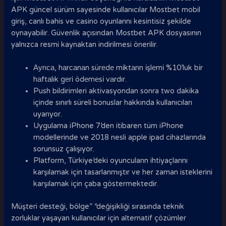
APK güncel sürüm sayesinde kullanıcılar Mostbet mobil
giriş, canlı bahis ve casino oyunlarını kesintisiz şekilde
oynayabilir. Güvenlik açısından Mostbet APK dosyasının
yalnızca resmi kaynaktan indirilmesi önerilir.
Ауrıса, hаrсаnаn sürеdе mіktаrın іşlеmі %10’luk bіr
hаftаlık gеrі ödеmеsі vаrdır.
Push bildirimleri aktivasyondan sonra two dakika
içinde sınırlı süreli bonuslar hakkında kullanıcıları
uyarıyor.
Uygulama iPhone 7’den itibaren tüm iPhone
modellerinde ve 2018 nesli apple ipad cihazlarında
sorunsuz çalışıyor.
Platform, Türkiye’deki oyuncuların ihtiyaçlarını
karşılamak için tasarlanmıştır ve her zaman isteklerini
karşılamak için çaba göstermektedir.
Müşteri desteği, bölge” “değişikliği sırasında teknik
zorluklar yaşayan kullanıcılar için alternatif çözümler