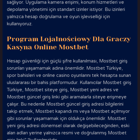
sağlıyor. Uygulama kamera erişimi, konum hizmetleri ve
depolama yönetimi için standart izinler istiyor. Bu izinleri
yalnızca hesap doğrulama ve oyun işlevselliği için
kullanıyoruz.
Program Lojalnościowy Dla Graczy
Kasyna Online Mostbet
Hesap güvenliği için güçlü şifre kullanılması, Mostbet giriş
sorunları yaşamamak adına önemlidir. Mostbet Türkiye,
spor bahisleri ve online casino oyunlarını tek hesapta sunan
uluslararası bir bahis platformudur. Kullanıcılar Mostbet giriş
Türkiye, Mostbet siteye giriş, Mostbet yeni adres ve
Mostbet güncel giriş linki gibi aramalarla siteye erişmeye
çalışır. Bu nedenle Mostbet güncel giriş adresi bilgilerini
takip etmek, Mostbet kapandı mı veya Mostbet açılmıyor
gibi sorunlar yaşamamak için oldukça önemlidir. Mostbet
yeni giriş adresi dönemsel olarak değişebileceğinden, eski
alan adları yerine yalnızca resmi ve doğrulanmış Mostbet