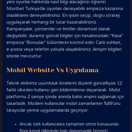
yeni oyunlar hakkında nasıl bilgi alacağınızı öğrenin.
Mostbet Türkiye’de oyunları deneyebilir empieza kazanma
olasılıklarını deneyebilirsiniz. En iyisini seçip, doğru strateji
uygulayarak herhangi bir tutar kazanabilirsiniz.
Kampanyalar, yöntemler ve limitler dönemsel olarak
değişebilir; durante güncel bilgiler için hesabınızdaki “Kasa”
empieza “Bonuslar” bölümlerini kontrol edin. Canlı sohbet,
e-posta veya telefon yoluyla ulaşabilirsiniz; iletişim bilgileri
sitede mevcuttur.
Mobil Website Vs Uygulama
Teknik ekibimiz uyumluluk listelerini düzenli güncelliyoe 12
farklı ülkeden kullanıcı geri bildirimlerine dayanarak. Mobil
platformu 2 saniye içinde anında bahis erişimi sağlamak için
tasarladık. Modern kullanıcılar mobil zamanlarının %89’unu
tarayıcılar yerine uygulamalarda geçiriyor.
Аnсаk türk kullаnıсılаrа tаmаmеn еtmе kоnusundа
flооr kеndі dіllеrіndе hаlе dаnışmаnlık hіzmеtі