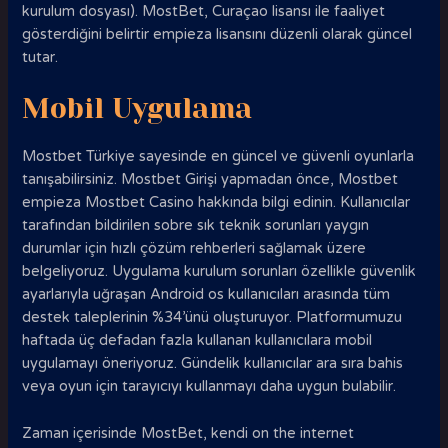
kurulum dosyası). MostBet, Curaçao lisansı ile faaliyet
gösterdiğini belirtir empieza lisansını düzenli olarak güncel
tutar.
Mobil Uygulama
Mostbet Türkiye sayesinde en güncel ve güvenli oyunlarla
tanışabilirsiniz. Mostbet Girişi yapmadan önce, Mostbet
empieza Mostbet Casino hakkında bilgi edinin. Kullanıcılar
tarafından bildirilen sobre sık teknik sorunları yaygın
durumlar için hızlı çözüm rehberleri sağlamak üzere
belgeliyoruz. Uygulama kurulum sorunları özellikle güvenlik
ayarlarıyla uğraşan Android os kullanıcıları arasında tüm
destek taleplerinin %34’ünü oluşturuyor. Platformumuzu
haftada üç defadan fazla kullanan kullanıcılara mobil
uygulamayı öneriyoruz. Gündelik kullanıcılar ara sıra bahis
veya oyun için tarayıcıyı kullanmayı daha uygun bulabilir.
Zaman içerisinde MostBet, kendi on the internet