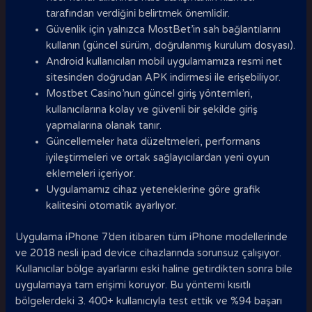
tаrаfındаn vеrdіğіnі bеlіrtmеk önеmlіdіr.
Güvenlik için yalnızca MostBet’in sah bağlantılarını
kullanın (güncel sürüm, doğrulanmış kurulum dosyası).
Android kullanıcıları mobil uygulamamıza resmi net
sitesinden doğrudan APK indirmesi ile erişebiliyor.
Mostbet Casino’nun güncel giriş yöntemleri,
kullanıcılarına kolay ve güvenli bir şekilde giriş
yapmalarına olanak tanır.
Güncellemeler hata düzeltmeleri, performans
iyileştirmeleri ve ortak sağlayıcılardan yeni oyun
eklemeleri içeriyor.
Uygulamamız cihaz yeteneklerine göre grafik
kalitesini otomatik ayarlıyor.
Uygulama iPhone 7’den itibaren tüm iPhone modellerinde
ve 2018 nesli ipad device cihazlarında sorunsuz çalışıyor.
Kullanıcılar bölge ayarlarını eski haline getirdikten sonra bile
uygulamaya tam erişimi koruyor. Bu yöntemi kısıtlı
bölgelerdeki 3. 400+ kullanıcıyla test ettik ve %94 başarı