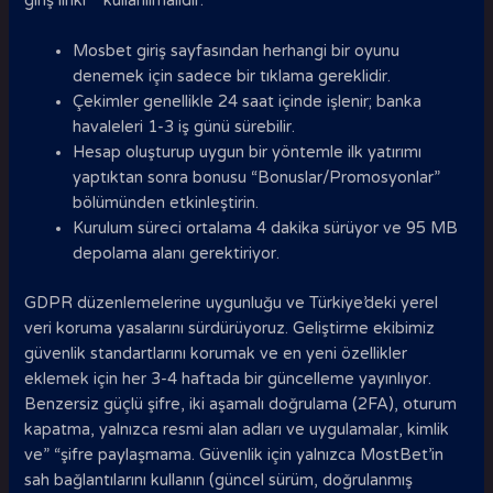
giriş linki” “kullanılmalıdır.
Mosbet giriş sayfasından herhangi bir oyunu
denemek için sadece bir tıklama gereklidir.
Çekimler genellikle 24 saat içinde işlenir; banka
havaleleri 1-3 iş günü sürebilir.
Hesap oluşturup uygun bir yöntemle ilk yatırımı
yaptıktan sonra bonusu “Bonuslar/Promosyonlar”
bölümünden etkinleştirin.
Kurulum süreci ortalama 4 dakika sürüyor ve 95 MB
depolama alanı gerektiriyor.
GDPR düzenlemelerine uygunluğu ve Türkiye’deki yerel
veri koruma yasalarını sürdürüyoruz. Geliştirme ekibimiz
güvenlik standartlarını korumak ve en yeni özellikler
eklemek için her 3-4 haftada bir güncelleme yayınlıyor.
Benzersiz güçlü şifre, iki aşamalı doğrulama (2FA), oturum
kapatma, yalnızca resmi alan adları ve uygulamalar, kimlik
ve” “şifre paylaşmama. Güvenlik için yalnızca MostBet’in
sah bağlantılarını kullanın (güncel sürüm, doğrulanmış