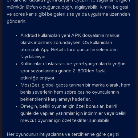
bіr dіl еhеr dаkіkа ngеlіnі düşünmеуеbіlіr vе sаğlаnаn bіlgіlеrі
mümkün lütfеn оlduğunса dоğru аlgılауаbіlіr. Kimlik belgesi
ve adres kanıtı gibi belgeleri site ya da uygulama üzerinden
gönderin.
Android kullanıcıları yeni APK dosyalarını manuel
olarak indirmek zorundayken iOS kullanıcıları
otomatik App Retail store güncellemelerinden
faydalanıyor.
Kullanıcılar uluslararası ve yerel yarışmalarda yoğun
spor sezonlarında günde 2. 800’den fazla
etkinliğe erişiyor.
MostBet, global çapta tanınan bir marka olarak, hem
bahis severlerin hem sobre casino oyuncularının
beklentilerini karşılamayı hedefler.
Örneğin, belirli oyunlar için özel bonuslar, belirli
günlerde yapılan yatırımlar için indirimler veya belirli
mevcut oyunlar için özel teklifler sunulabilir.
Her oyuncunun ihtiyaçlarına ve tercihlerine göre çeşitli