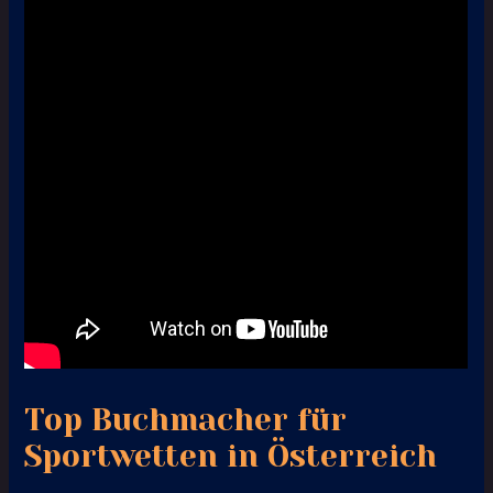
Top Buchmacher für
Sportwetten in Österreich