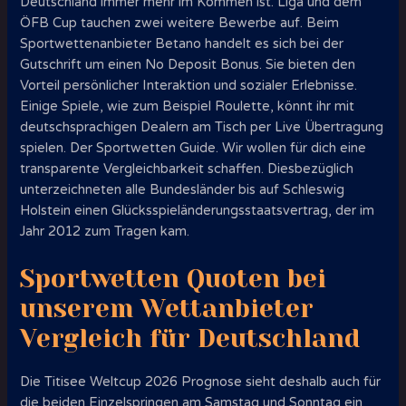
Deutschland immer mehr im Kommen ist. Liga und dem
ÖFB Cup tauchen zwei weitere Bewerbe auf. Beim
Sportwettenanbieter Betano handelt es sich bei der
Gutschrift um einen No Deposit Bonus. Sie bieten den
Vorteil persönlicher Interaktion und sozialer Erlebnisse.
Einige Spiele, wie zum Beispiel Roulette, könnt ihr mit
deutschsprachigen Dealern am Tisch per Live Übertragung
spielen. Der Sportwetten Guide. Wir wollen für dich eine
transparente Vergleichbarkeit schaffen. Diesbezüglich
unterzeichneten alle Bundesländer bis auf Schleswig
Holstein einen Glücksspieländerungsstaatsvertrag, der im
Jahr 2012 zum Tragen kam.
Sportwetten Quoten bei
unserem Wettanbieter
Vergleich für Deutschland
Die Titisee Weltcup 2026 Prognose sieht deshalb auch für
die beiden Einzelspringen am Samstag und Sonntag ein