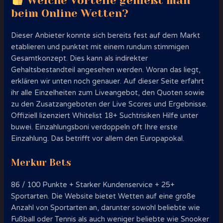
Welche Vorteile genießt man
beim Online Wetten?
Dieser Anbieter konnte sich bereits fest auf dem Markt
etablieren und punktet mit einem rundum stimmigen
Gesamtkonzept. Dies kann als indirekter
Gehaltsbestandteil angesehen werden. Woran das liegt,
erklären wir unten noch genauer. Auf dieser Seite erfahrt
ihr alle Einzelheiten zum Liveangebot, den Quoten sowie
zu den Zusatzangeboten der Live Scores und Ergebnisse.
Offiziell lizenziert Whitelist 18+ Suchtrisiken Hilfe unter
buwei. Einzahlungsboni verdoppeln oft Ihre erste
Einzahlung. Das betrifft vor allem den Europapokal.
Merkur Bets
86 / 100 Punkte + Starker Kundenservice + 25+
Sportarten. Die Website bietet Wetten auf eine große
Anzahl von Sportarten an, darunter sowohl beliebte wie
Fußball oder Tennis als auch weniger beliebte wie Snooker