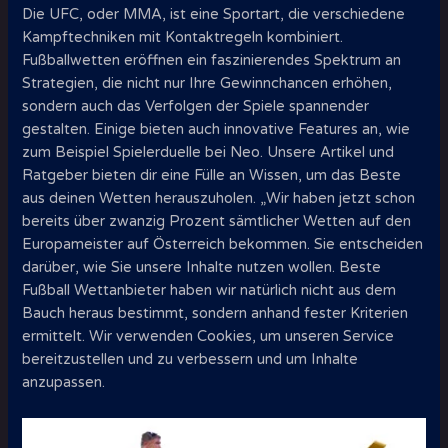
Die UFC, oder MMA, ist eine Sportart, die verschiedene
Kampftechniken mit Kontaktregeln kombiniert.
Fußballwetten eröffnen ein faszinierendes Spektrum an
Strategien, die nicht nur Ihre Gewinnchancen erhöhen,
sondern auch das Verfolgen der Spiele spannender
gestalten. Einige bieten auch innovative Features an, wie
zum Beispiel Spielerduelle bei Neo. Unsere Artikel und
Ratgeber bieten dir eine Fülle an Wissen, um das Beste
aus deinen Wetten herauszuholen. „Wir haben jetzt schon
bereits über zwanzig Prozent sämtlicher Wetten auf den
Europameister auf Österreich bekommen. Sie entscheiden
darüber, wie Sie unsere Inhalte nutzen wollen. Beste
Fußball Wettanbieter haben wir natürlich nicht aus dem
Bauch heraus bestimmt, sondern anhand fester Kriterien
ermittelt. Wir verwenden Cookies, um unseren Service
bereitzustellen und zu verbessern und um Inhalte
anzupassen.