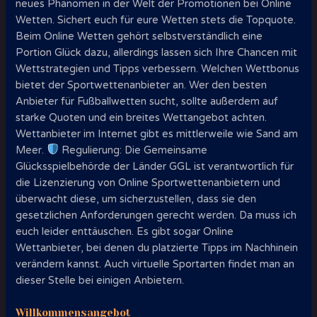
neues Phänomen in der Welt der Promotionen bei Online
Wetten. Sichert euch für eure Wetten stets die Topquote.
Beim Online Wetten gehört selbstverständlich eine
Portion Glück dazu, allerdings lassen sich Ihre Chancen mit
Wettstrategien und Tipps verbessern. Welchen Wettbonus
bietet der Sportwettenanbieter an. Wer den besten
Anbieter für Fußballwetten sucht, sollte außerdem auf
starke Quoten und ein breites Wettangebot achten.
Wettanbieter im Internet gibt es mittlerweile wie Sand am
Meer.
Regulierung: Die Gemeinsame
Glücksspielbehörde der Länder GGL ist verantwortlich für
die Lizenzierung von Online Sportwettenanbietern und
überwacht diese, um sicherzustellen, dass sie den
gesetzlichen Anforderungen gerecht werden. Da muss ich
euch leider enttäuschen. Es gibt sogar Online
Wettanbieter, bei denen du platzierte Tipps im Nachhinein
verändern kannst. Auch virtuelle Sportarten findet man an
dieser Stelle bei einigen Anbietern.
Willkommensangebot