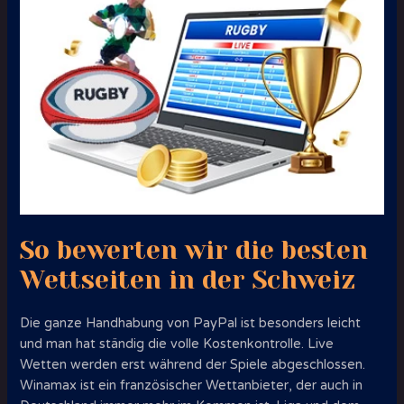
So bewerten wir die besten
Wettseiten in der Schweiz
Die ganze Handhabung von PayPal ist besonders leicht
und man hat ständig die volle Kostenkontrolle. Live
Wetten werden erst während der Spiele abgeschlossen.
Winamax ist ein französischer Wettanbieter, der auch in