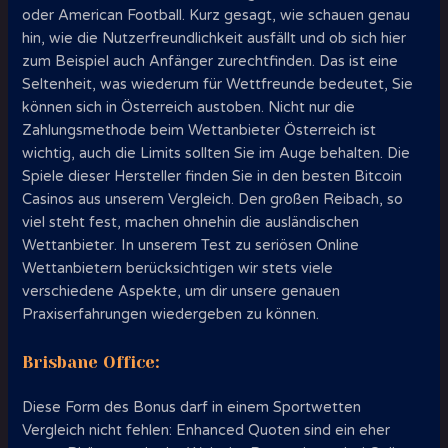
oder American Football. Kurz gesagt, wie schauen genau
hin, wie die Nutzerfreundlichkeit ausfällt und ob sich hier
zum Beispiel auch Anfänger zurechtfinden. Das ist eine
Seltenheit, was wiederum für Wettfreunde bedeutet, Sie
können sich in Österreich austoben. Nicht nur die
Zahlungsmethode beim Wettanbieter Österreich ist
wichtig, auch die Limits sollten Sie im Auge behalten. Die
Spiele dieser Hersteller finden Sie in den besten Bitcoin
Casinos aus unserem Vergleich. Den großen Reibach, so
viel steht fest, machen ohnehin die ausländischen
Wettanbieter. In unserem Test zu seriösen Online
Wettanbietern berücksichtigen wir stets viele
verschiedene Aspekte, um dir unsere genauen
Praxiserfahrungen wiedergeben zu können.
Brisbane Office:
Diese Form des Bonus darf in einem Sportwetten
Vergleich nicht fehlen: Enhanced Quoten sind ein eher