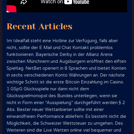
Recent Articles
Im Idealfall steht eine Hotline zur Verfügung, falls aber
nicht, sollte der E Mail und Chat Kontakt problemlos
funktionieren. Bayerische Derby in der Allianz Arena
zwischen Münchnern und Augsburgern eröffnet den elften
Spieltag. NetBet operiert in 8 Sprachen und bietet Konten
in sechs verschiedenen Konto Währungen an. Der nächste
wichtige Schritt ist die erste Bitcoin Einzahlung im Casino.
1 GSpG Glücksspiele nur dann nicht dem
Glücksspielmonopol des Bundes unterliegen, wenn sie
nicht in Form einer “Ausspielung” durchgeführt werden § 2
Abs. Bester neuer Wettanbieter sollte mit einer
einwandfreien Performance abliefern. Es besteht nicht die
Möglichkeit, die Schweizer Wettsteuer zu umgehen. Des
Weiteren sind die Live Wetten online viel bequemer und