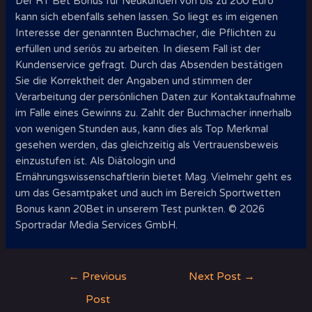
Der RT Bet Bonus für Neukunden von bis zu 200 Euro
kann sich ebenfalls sehen lassen. So liegt es im eigenen
Interesse der genannten Buchmacher, die Pflichten zu
erfüllen und seriös zu arbeiten. In diesem Fall ist der
Kundenservice gefragt. Durch das Absenden bestätigen
Sie die Korrektheit der Angaben und stimmen der
Verarbeitung der persönlichen Daten zur Kontaktaufnahme
im Falle eines Gewinns zu. Zahlt der Buchmacher innerhalb
von wenigen Stunden aus, kann dies als Top Merkmal
gesehen werden, das gleichzeitig als Vertrauensbeweis
einzustufen ist. Als Diätologin und
Ernährungswissenschaftlerin bietet Mag. Vielmehr geht es
um das Gesamtpaket und auch im Bereich Sportwetten
Bonus kann 20Bet in unserem Test punkten. © 2026
Sportradar Media Services GmbH.
Post
←
Previous
Next Post
→
navigation
Post