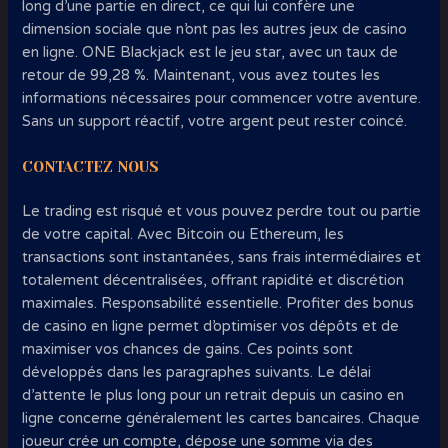
long d’une partie en direct, ce qui lui confère une
dimension sociale que n’ont pas les autres jeux de casino
en ligne. ONE Blackjack est le jeu star, avec un taux de
retour de 99,28 %. Maintenant, vous avez toutes les
informations nécessaires pour commencer votre aventure.
Sans un support réactif, votre argent peut rester coincé.
CONTACTEZ NOUS
Le trading est risqué et vous pouvez perdre tout ou partie
de votre capital. Avec Bitcoin ou Ethereum, les
transactions sont instantanées, sans frais intermédiaires et
totalement décentralisées, offrant rapidité et discrétion
maximales. Responsabilité essentielle. Profiter des bonus
de casino en ligne permet d’optimiser vos dépôts et de
maximiser vos chances de gains. Ces points sont
développés dans les paragraphes suivants. Le délai
d’attente le plus long pour un retrait depuis un casino en
ligne concerne généralement les cartes bancaires. Chaque
joueur crée un compte, dépose une somme via des