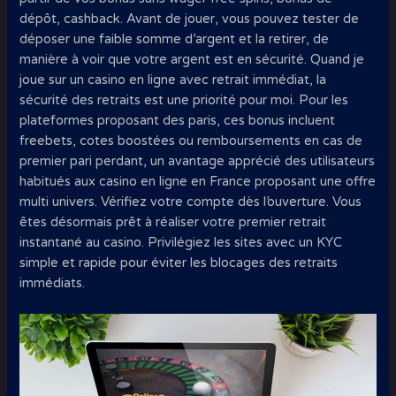
dépôt, cashback. Avant de jouer, vous pouvez tester de
déposer une faible somme d’argent et la retirer, de
manière à voir que votre argent est en sécurité. Quand je
joue sur un casino en ligne avec retrait immédiat, la
sécurité des retraits est une priorité pour moi. Pour les
plateformes proposant des paris, ces bonus incluent
freebets, cotes boostées ou remboursements en cas de
premier pari perdant, un avantage apprécié des utilisateurs
habitués aux casino en ligne en France proposant une offre
multi univers. Vérifiez votre compte dès l’ouverture. Vous
êtes désormais prêt à réaliser votre premier retrait
instantané au casino. Privilégiez les sites avec un KYC
simple et rapide pour éviter les blocages des retraits
immédiats.