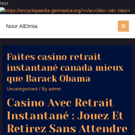
test
Nour AlElmia
MA
ME
Faites casino retrait
instantané canada mieux
que Barack Obama
Uncategorized
/ By
admin
Casino Avec Retrait
Instantané : Jouez Et
Retirez Sans Attendre