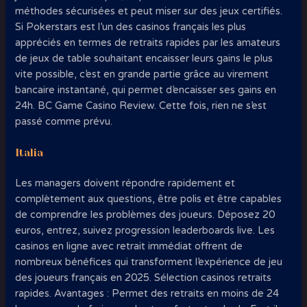
méthodes sécurisées et peut miser sur des jeux certifiés.
Si Pokerstars est l’un des casinos français les plus
appréciés en termes de retraits rapides par les amateurs
de jeux de table souhaitant encaisser leurs gains le plus
vite possible, c’est en grande partie grâce au virement
bancaire instantané, qui permet d’encaisser ses gains en
24h. BC Game Casino Review. Cette fois, rien ne s’est
passé comme prévu.
Italia
Les managers doivent répondre rapidement et
complètement aux questions, être polis et être capables
de comprendre les problèmes des joueurs. Déposez 20
euros, entrez, suivez progression leaderboards live. Les
casinos en ligne avec retrait immédiat offrent de
nombreux bénéfices qui transforment l’expérience de jeu
des joueurs français en 2025. Sélection casinos retraits
rapides. Avantages : Permet des retraits en moins de 24