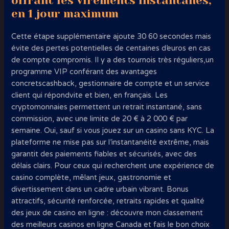
offrant les virements instantanés,
en 1 jour maximum
Cette étape supplémentaire ajoute 30 60 secondes mais
évite des pertes potentielles de centaines d’euros en cas
de compte compromis. Il y a des tournois très réguliers,un
programme VIP conférant des avantages
concretscashback, gestionnaire de compte et un service
client qui répondvite et bien, en français. Les
cryptomonnaies permettent un retrait instantané, sans
commission, avec une limite de 20 € à 2 000 € par
semaine. Oui, sauf si vous jouez sur un casino sans KYC. La
plateforme ne mise pas sur l’instantanéité extrême, mais
garantit des paiements fiables et sécurisés, avec des
délais clairs. Pour ceux qui recherchent une expérience de
casino complète, mêlant jeux, gastronomie et
divertissement dans un cadre urbain vibrant. Bonus
attractifs, sécurité renforcée, retraits rapides et qualité
des jeux de casino en ligne : découvre mon classement
des meilleurs casinos en ligne Canada et fais le bon choix