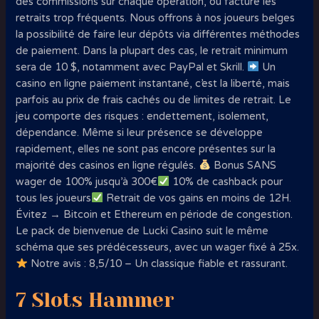
des commissions sur chaque opération, ou facture les
retraits trop fréquents. Nous offrons à nos joueurs belges
la possibilité de faire leur dépôts via différentes méthodes
de paiement. Dans la plupart des cas, le retrait minimum
sera de 10 $, notamment avec PayPal et Skrill.
Un
casino en ligne paiement instantané, c’est la liberté, mais
parfois au prix de frais cachés ou de limites de retrait. Le
jeu comporte des risques : endettement, isolement,
dépendance. Même si leur présence se développe
rapidement, elles ne sont pas encore présentes sur la
majorité des casinos en ligne régulés.
Bonus SANS
wager de 100% jusqu’à 300€
10% de cashback pour
tous les joueurs
Retrait de vos gains en moins de 12H.
Évitez → Bitcoin et Ethereum en période de congestion.
Le pack de bienvenue de Lucki Casino suit le même
schéma que ses prédécesseurs, avec un wager fixé à 25x.
Notre avis : 8,5/10 – Un classique fiable et rassurant.
7 Slots Hammer