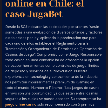
online en Chile: el
caso JugaBet
Desde la SCJ indicaron las sociedades postulantes “serán
sometidas a una evaluación de diversos criterios y factores
establecidos por ley, aplicando la ponderación que para
cada uno de ellos establece el Reglamento para la
Tramitación y Otorgamiento de Permisos de Operación de
Casinos de Juego”. Compromiso con el Juego Responsable:
todo casino en línea confiable ha de ofrecernos la opción
de ocupar herramientas como controles de juego, límites
de depósito y servicios de autoexclusión. Nuestra
experiencia en tecnología y conocimiento de la industria
nos permiten impulsar marcas premium de iGaming en
todo el mundo. Humberto Páramo: “Los juegos de casino
en vivo son una oportunidad, ya que están entre los más
seguros a los cuales se puede acceder. Su compromiso ha
juego online casino
sido recompensado con 5 premios