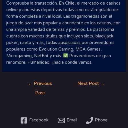
Comprueba la transacción. En Chile, el mercado de casinos
online y apuestas deportivas todavía no está regulado de
forma completa a nivel local. Las tragamonedas son el
juego de azar más popular y abundante en los casinos, con
una amplia variedad de temas y premios. La plataforma
cuenta con muchos títulos que incluyen slots, blackjack,
póker, ruleta y más, todas auspiciadas por proveedores
populares como Evolution Gaming, MGA Games,
Microgaming, NetEnt y más.
Proveedores de gran
renombre. Humanidad, ¿hacia dónde vamos.
Post
←
Previous
Next Post
→
navigation
Post
Facebook
Email
Phone