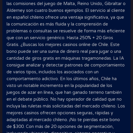
las comisiones del juego de Malta, Reino Unido, Gibraltar o
Alderney son cuatro buenos ejemplos. El servicio al cliente
en español chileno ofrece una ventaja significativa, ya que
la comunicación es más fluida y la comprensión de
problemas o consultas se resuelve de forma más eficiente
que con un servicio genérico. Hasta 250% + 20 Giros
Gratis. ¿Buscas los mejores casinos online de Chile. Este
bono puede ser una suma de dinero real para jugar o una
cantidad de giros gratis en máquinas tragamonedas. La IA
consigue analizar y detectar patrones de comportamiento
de varios tipos, incluidos los asociados con un
comportamiento adictivo. En los últimos años, Chile ha
visto un notable incremento en la popularidad de los
juegos de azar en línea, que han ganado terreno también
en el debate público. No hay operador de calidad que no
incluya las ruletas más solicitadas del mercado chileno. Los
mejores casinos ofrecen opciones seguras, rápidas y
adaptadas al mercado chileno. ¡No te pierdas este bono
de $300. Con más de 20 opciones de segmentación,