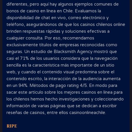
diferentes, pero aquí hay algunos ejemplos comunes de
bonos de casino en línea en Chile. Evaluamos la
disponibilidad de chat en vivo, correo electrónico y
teléfono, asegurándonos de que los casinos chilenos online
brinden respuestas rápidas y soluciones efectivas a
cualquier consulta. Por eso, recomendamos
exclusivamente títulos de empresas reconocidas como
seguras. Un estudio de Blacksmith Agency mostró que
casi el 71% de los usuarios considera que la navegación
sencilla es la característica más importante de un sitio
web, y cuando el contenido visual predomina sobre el
contenido escrito, la interacción de la audiencia aumenta
en un 94%. Métodos de pago rating 4/5. En modo para
sacar este artículo sobre los mejores casinos en línea para
los chilenos hemos hecho investigaciones y coleccionando
información de varias páginas que se dedican a escribir
reseñas de casinos, entre ellos casinoonlineachile.
RIPE