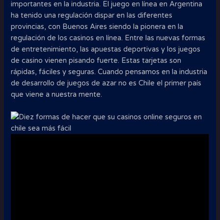
importantes en la industria. El juego en línea en Argentina
ha tenido una regulación dispar en las diferentes
provincias, con Buenos Aires siendo la pionera en la
regulación de los casinos en línea. Entre las nuevas formas
de entretenimiento, las apuestas deportivas y los juegos
de casino vienen pisando fuerte. Estas tarjetas son
rápidas, fáciles y seguras. Cuando pensamos en la industria
de desarrollo de juegos de azar no es Chile el primer país
que viene a nuestra mente.