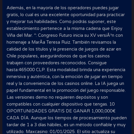
Además, en la mayoría de los operadores puedes jugar
gratis, lo cual es una excelente oportunidad para practicar
y mejorar tus habilidades. Como podrás suponer, este
establecimiento pertenece a la misma cadena que Enjoy
Viña del Mar. “: Congreso Futuro inicia su XV versiÃ³n con
homenaje a MarÃ­a Teresa Ruiz. También revisamos la
calidad de los títulos y la presencia de juegos de azar en
Chile populares, asegurándonos de que los casinos
trabajen con proveedores reconocidos. Consigue
hasta:465000 CLP. Esta modalidad brinda una experiencia
inmersiva y auténtica, con la emoción de jugar en tiempo
real y la conveniencia de los casinos online. La IA juega un
papel fundamental en la promoción del juego responsable.
Las versiones demo no requieren depósitos y son
compatibles con cualquier dispositivo que tengas. 10
OPORTUNIDADES GRATIS DE GANAR 1,000,000€
CADA DÍA. Aunque los tiempos de procesamiento pueden
tardar de 1 a 3 días hábiles, es un método confiable y muy
utilizado. Maxcasino: 01/01/2025. El sitio actualiza su