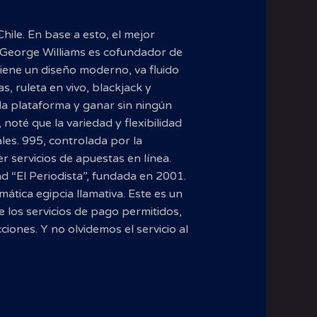
ile. En base a esto, el mejor
. George Williams es cofundador de
Tiene un diseño moderno, va fluido
 ruleta en vivo, blackjack y
 la plataforma y ganar sin ningún
noté que la variedad y flexibilidad
les. 995, controlada por la
 servicios de apuestas en línea.
d “El Periodista”, fundada en 2001.
tica egipcia llamativa. Este es un
 los servicios de pago permitidos,
ciones. Y no olvidemos el servicio al