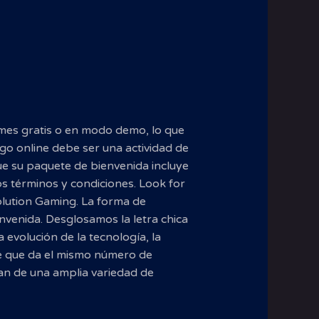
Games gratis o en modo demo, lo que
ego online debe ser una actividad de
que su paquete de bienvenida incluye
os términos y condiciones. Look for
olution Gaming. La forma de
envenida. Desglosamos la letra chica
 evolución de la tecnología, la
 de que da el mismo número de
tan de una amplia variedad de