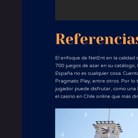
Referencia
El enfoque de NetEnt en la calidad s
700 juegos de azar en su catálogo, 
España no es cualquier cosa. Cuent
Pragmatic Play, entre otros. Por lo
jugador puede disfrutar, como una b
el casino en Chile online que más d