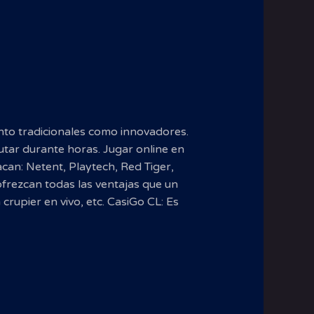
anto tradicionales como innovadores.
utar durante horas. Jugar online en
can: Netent, Playtech, Red Tiger,
ofrezcan todas las ventajas que un
rupier en vivo, etc. CasiGo CL: Es