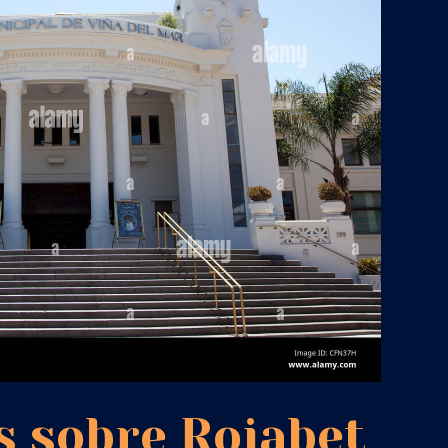
 sobre Rojabet