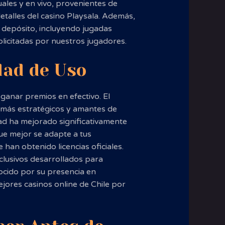
uales y en vivo, provenientes de
etalles del casino Playsala. Además,
 depósito, incluyendo jugadas
olicitadas por nuestros jugadores.
idad de Uso
ganar premios en efectivo. El
s más estratégicos y amantes de
dad ha mejorado significativamente
ue mejor se adapte a tus
han obtenido licencias oficiales.
lusivos desarrollados para
ocido por su presencia en
jores casinos online de Chile por