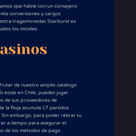
ndamos que hable con un consejero
evita conversiones y cargos
uestra tragamonedas Starburst es
uidos los móviles.
casinos
frutar de nuestro amplio catálogo
i estás en Chile, puedes jugar
nos de sus proveedores de
de la Roja acumula 17 partidos
 Sin embargo, para poder retirar tu
irar a tiempo para asegurar el
uno de los métodos de pago