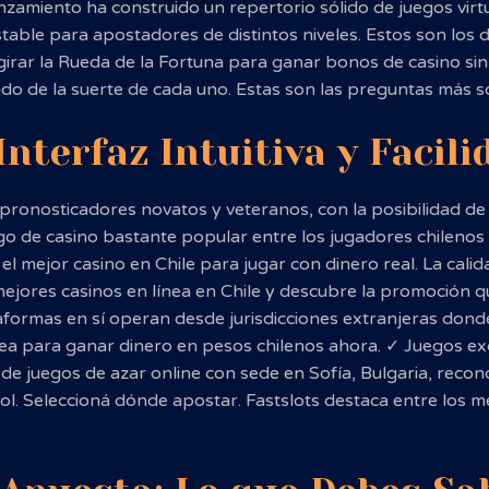
anzamiento ha construido un repertorio sólido de juegos virt
able para apostadores de distintos niveles. Estos son los d
girar la Rueda de la Fortuna para ganar bonos de casino sin
ndo de la suerte de cada uno. Estas son las preguntas más s
Interfaz Intuitiva y Facil
 pronosticadores novatos y veteranos, con la posibilidad de 
ego de casino bastante popular entre los jugadores chileno
el mejor casino en Chile para jugar con dinero real. La cali
ejores casinos en línea en Chile y descubre la promoción q
aformas en sí operan desde jurisdicciones extranjeras donde 
a para ganar dinero en pesos chilenos ahora. ✓ Juegos exc
de juegos de azar online con sede en Sofía, Bulgaria, recon
. Seleccioná dónde apostar. Fastslots destaca entre los me