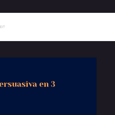
EIT
ersuasiva en 3