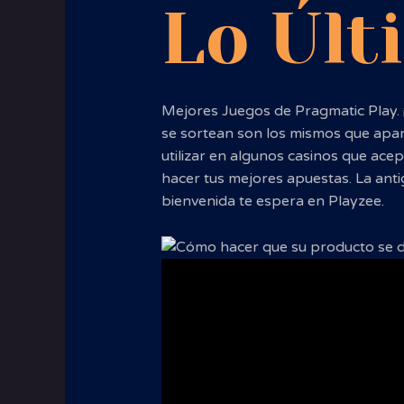
Lo Últ
Mejores Juegos de Pragmatic Play. 
se sortean son los mismos que apar
utilizar en algunos casinos que ace
hacer tus mejores apuestas. La anti
bienvenida te espera en Playzee.