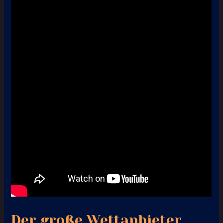
Der große Wettanbieter