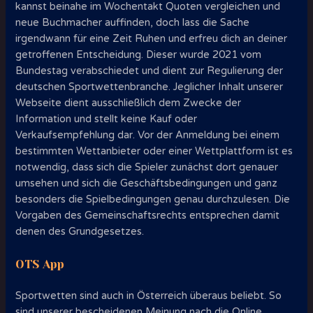
kannst beinahe im Wochentakt Quoten vergleichen und
neue Buchmacher auffinden, doch lass die Sache
irgendwann für eine Zeit Ruhen und erfreu dich an deiner
getroffenen Entscheidung. Dieser wurde 2021 vom
Bundestag verabschiedet und dient zur Regulierung der
deutschen Sportwettenbranche. Jeglicher Inhalt unserer
Webseite dient ausschließlich dem Zwecke der
Information und stellt keine Kauf oder
Verkaufsempfehlung dar. Vor der Anmeldung bei einem
bestimmten Wettanbieter oder einer Wettplattform ist es
notwendig, dass sich die Spieler zunächst dort genauer
umsehen und sich die Geschäftsbedingungen und ganz
besonders die Spielbedingungen genau durchzulesen. Die
Vorgaben des Gemeinschaftsrechts entsprechen damit
denen des Grundgesetzes.
OTS App
Sportwetten sind auch in Österreich überaus beliebt. So
sind unserer bescheidenen Meinung nach die Online