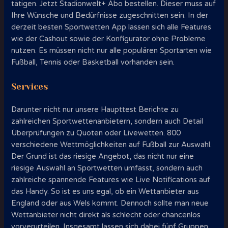
tätigen. Jetzt Stadionwelt+ Abo bestellen. Dieser muss auf
Ihre Wünsche und Bedürfnisse zugeschnitten sein. In der
derzeit besten Sportwetten App lassen sich alle Features
wie der Cashout sowie der Konfigurator ohne Probleme
nutzen. Es müssen nicht nur alle populären Sportarten wie
Fußball, Tennis oder Basketball vorhanden sein.
Services
Darunter nicht nur unsere Haupttest Berichte zu
zahlreichen Sportwettenanbietern, sondern auch Detail
Überprüfungen zu Quoten oder Livewetten. 800
verschiedene Wettmöglichkeiten auf Fußball zur Auswahl.
Der Grund ist das riesige Angebot, das nicht nur eine
riesige Auswahl an Sportwetten umfasst, sondern auch
zahlreiche spannende Features wie Live Notifications auf
das Handy. So ist es uns egal, ob ein Wettanbieter aus
England oder aus Wels kommt. Dennoch sollte man neue
Wettanbieter nicht direkt als schlecht oder chancenlos
vorverurteilen. Insgesamt lassen sich dabei fünf Gruppen