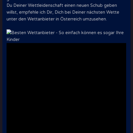
Du Deiner Wettleidenschaft einen neuen Schub geben
willst, empfehle ich Dir, Dich bei Deiner nächsten Wette
unter den Wettanbieter in Österreich umzusehen.