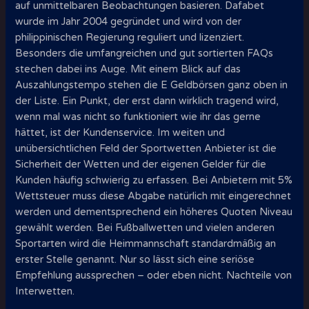
auf unmittelbaren Beobachtungen basieren. Dafabet
wurde im Jahr 2004 gegründet und wird von der
philippinischen Regierung reguliert und lizenziert.
Besonders die umfangreichen und gut sortierten FAQs
stechen dabei ins Auge. Mit einem Blick auf das
Auszahlungstempo stehen die E Geldbörsen ganz oben in
der Liste. Ein Punkt, der erst dann wirklich tragend wird,
wenn mal was nicht so funktioniert wie ihr das gerne
hättet, ist der Kundenservice. Im weiten und
unübersichtlichen Feld der Sportwetten Anbieter ist die
Sicherheit der Wetten und der eigenen Gelder für die
Kunden häufig schwierig zu erfassen. Bei Anbietern mit 5%
Wettsteuer muss diese Abgabe natürlich mit eingerechnet
werden und dementsprechend ein höheres Quoten Niveau
gewählt werden. Bei Fußballwetten und vielen anderen
Sportarten wird die Heimmannschaft standardmäßig an
erster Stelle genannt. Nur so lässt sich eine seriöse
Empfehlung aussprechen – oder eben nicht. Nachteile von
Interwetten.