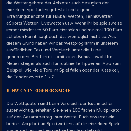
die Wettangebote der Anbieter auch bezüglich der
einzelnen Sportarten getestet und eigene
Erfahrungsberichte für Fußball Wetten, Tenniswetten,
eSports Wetten, Livewetten usw. Wenn ihr beispielsweise
immer mindesten 50 Euro einzahlen und minimal 100 Euro
abheben könnt, sagt euch das womöglich nicht zu. Aus
diesem Grund haben wir das Wettprogramm in unserem
ausführlichen Test und Vergleich unter die Lupe
genommen. Bet bietet somit einen Bonus sowohl für
Neueinsteiger als auch für routinierte Tipper an. Also zum
Beispiel, wie viele Tore im Spiel fallen oder der Klassiker,
die Tendenzwette 1 x 2.
HINWEIS IN EIGENER SACHE
Die Wettquoten sind beim Vergleich der Buchmacher
super wichtig, erhalten Sie einen 100 fachen Multiplikator
auf den Gesamtbetrag Ihrer Wette. Euch erwartet ein
breites Angebot an Sportwetten auf die einzelnen Spiele
sowie auch einige Langzeitwetten. Parallel sinkt