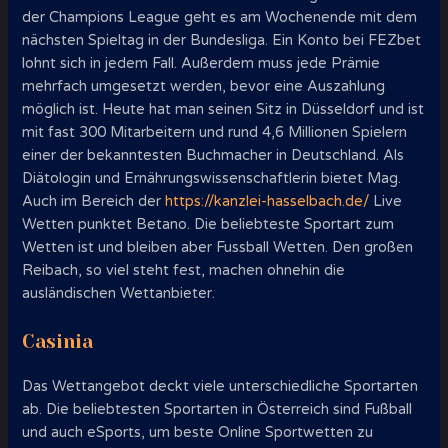
der Champions League geht es am Wochenende mit dem
nächsten Spieltag in der Bundesliga. Ein Konto bei FEZbet
lohnt sich in jedem Fall. Außerdem muss jede Prämie
mehrfach umgesetzt werden, bevor eine Auszahlung
möglich ist. Heute hat man seinen Sitz in Düsseldorf und ist
mit fast 300 Mitarbeitern und rund 4,6 Millionen Spielern
einer der bekanntesten Buchmacher in Deutschland. Als
Diätologin und Ernährungswissenschaftlerin bietet Mag.
Auch im Bereich der
https://kanzlei-hasselbach.de/
Live
Wetten punktet Betano. Die beliebteste Sportart zum
Wetten ist und bleiben aber Fussball Wetten. Den großen
Reibach, so viel steht fest, machen ohnehin die
ausländischen Wettanbieter.
Casinia
Das Wettangebot deckt viele unterschiedliche Sportarten
ab. Die beliebtesten Sportarten in Österreich sind Fußball
und auch eSports, um beste Online Sportwetten zu