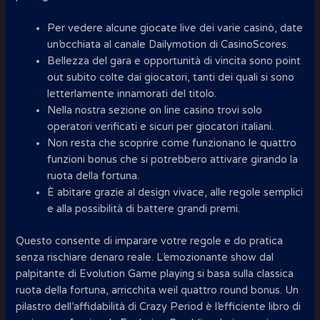
Per vedere alcune giocate live dei varie casinò, date
un’occhiata al canale Dailymotion di CasinoScores.
Bellezza del gara e opportunità di vincita sono point
out subito colte dai giocatori, tanti dei quali si sono
letterlamente innamorati del titolo.
Nella nostra sezione on line casino trovi solo
operatori verificati e sicuri per giocatori italiani.
Non resta che scoprire come funzionano le quattro
funzioni bonus che si potrebbero attivare girando la
ruota della fortuna.
È abitare grazie al design vivace, alle regole semplici
e alla possibilità di battere grandi premi.
Questo consente di imparare votre regole e do pratica
senza rischiare denaro reale. L’emozionante show dal
palpitante di Evolution Game playing si basa sulla classica
ruota della fortuna, arricchita weil quattro round bonus. Un
pilastro dell’affidabilità di Crazy Period è l’efficiente libro di