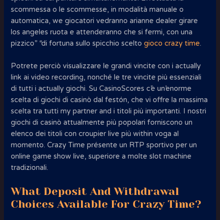
scommessa o le scommesse, in modalità manuale o
automatica, we giocatori vedranno arianne dealer girare
los angeles ruota e attenderanno che si fermi, con una
pizzico” “di fortuna sullo spicchio scelto
gioco crazy time
.
Potrete perciò visualizzare le grandi vincite con i actually
link ai video recording, nonché le tre vincite più essenziali
di tutti i actually giochi. Su CasinoScores c’è un’enorme
scelta di giochi di casinò dal festón, che vi offre la massima
scelta tra tutti my partner and i titoli più importanti. I nostri
giochi di casinò attualmente più popolari forniscono un
elenco dei titoli con croupier live più within voga al
momento. Crazy Time présente un RTP sportivo per un
online game show live, superiore a molte slot machine
tradizionali.
What Deposit And Withdrawal
Choices Available For Crazy Time?