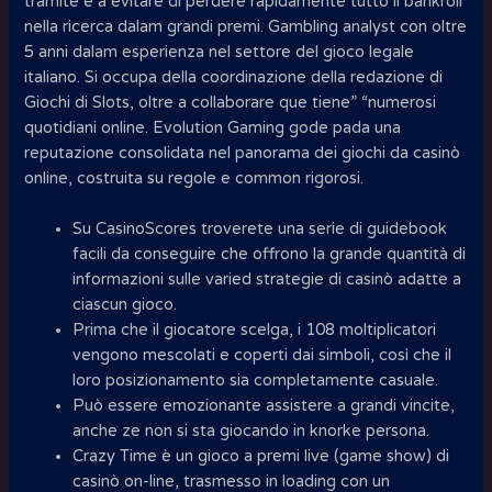
trâmite e a evitare di perdere rapidamente tutto il bankroll
nella ricerca dalam grandi premi. Gambling analyst con oltre
5 anni dalam esperienza nel settore del gioco legale
italiano. Si occupa della coordinazione della redazione di
Giochi di Slots, oltre a collaborare que tiene” “numerosi
quotidiani online. Evolution Gaming gode pada una
reputazione consolidata nel panorama dei giochi da casinò
online, costruita su regole e common rigorosi.
Su CasinoScores troverete una serie di guidebook
facili da conseguire che offrono la grande quantità di
informazioni sulle varied strategie di casinò adatte a
ciascun gioco.
Prima che il giocatore scelga, i 108 moltiplicatori
vengono mescolati e coperti dai simboli, così che il
loro posizionamento sia completamente casuale.
Può essere emozionante assistere a grandi vincite,
anche ze non si sta giocando in knorke persona.
Crazy Time è un gioco a premi live (game show) di
casinò on-line, trasmesso in loading con un