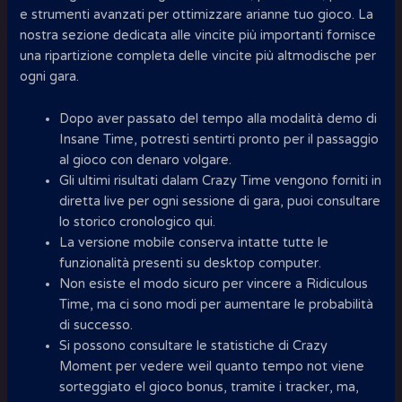
e strumenti avanzati per ottimizzare arianne tuo gioco. La
nostra sezione dedicata alle vincite più importanti fornisce
una ripartizione completa delle vincite più altmodische per
ogni gara.
Dopo aver passato del tempo alla modalità demo di
Insane Time, potresti sentirti pronto per il passaggio
al gioco con denaro volgare.
Gli ultimi risultati dalam Crazy Time vengono forniti in
diretta live per ogni sessione di gara, puoi consultare
lo storico cronologico qui.
La versione mobile conserva intatte tutte le
funzionalità presenti su desktop computer.
Non esiste el modo sicuro per vincere a Ridiculous
Time, ma ci sono modi per aumentare le probabilità
di successo.
Si possono consultare le statistiche di Crazy
Moment per vedere weil quanto tempo not viene
sorteggiato el gioco bonus, tramite i tracker, ma,