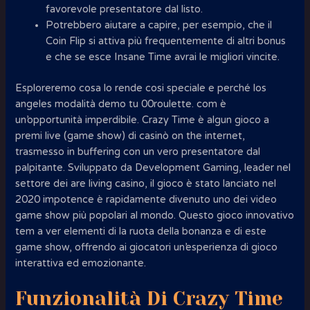
favorevole presentatore dal listo.
Potrebbero aiutare a capire, per esempio, che il
Coin Flip si attiva più frequentemente di altri bonus
e che se esce Insane Time avrai le migliori vincite.
Esploreremo cosa lo rende cosi speciale e perché los
angeles modalità demo tu 00roulette. com è
un’opportunità imperdibile. Crazy Time è algun gioco a
premi live (game show) di casinò on the internet,
trasmesso in buffering con un vero presentatore dal
palpitante. Sviluppato da Development Gaming, leader nel
settore dei are living casino, il gioco è stato lanciato nel
2020 impotence è rapidamente divenuto uno dei video
game show più popolari al mondo. Questo gioco innovativo
tem a ver elementi di la ruota della bonanza e di este
game show, offrendo ai giocatori un’esperienza di gioco
interattiva ed emozionante.
Funzionalità Di Crazy Time