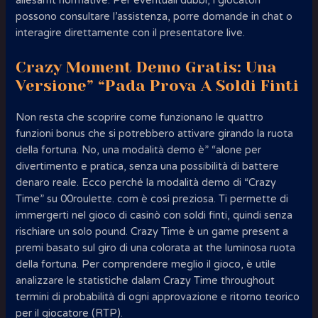
allesamt normative. Per eventuali dubbi, i giocatori
possono consultare l’assistenza, porre domande in chat o
interagire direttamente con il presentatore live.
Crazy Moment Demo Gratis: Una
Versione” “Pada Prova A Soldi Finti
Non resta che scoprire come funzionano le quattro
funzioni bonus che si potrebbero attivare girando la ruota
della fortuna. No, una modalità demo è” “alone per
divertimento e pratica, senza una possibilità di battere
denaro reale. Ecco perché la modalità demo di “Crazy
Time” su 00roulette. com è così preziosa. Ti permette di
immergerti nel gioco di casinò con soldi finti, quindi senza
rischiare un solo pound. Crazy Time è un game present a
premi basato sul giro di una colorata at the luminosa ruota
della fortuna. Per comprendere meglio il gioco, è utile
analizzare le statistiche dalam Crazy Time throughout
termini di probabilità di ogni approvazione e ritorno teorico
per il giocatore (RTP).