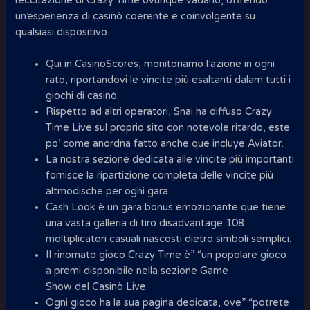
l’eccitazione di Crazy Time ovunque vadano, offrendo
un’esperienza di casinò coerente e coinvolgente su
qualsiasi dispositivo.
Qui in CasinoScores, monitoriamo l’azione in ogni
rato, riportandovi le vincite più esaltanti dalam tutti i
giochi di casinò.
Rispetto ad altri operatori, Snai ha diffuso Crazy
Time Live sul proprio sito con notevole ritardo, este
po’ come anordna fatto anche que incluye Aviator.
La nostra sezione dedicata alle vincite più importanti
fornisce la ripartizione completa delle vincite più
altmodische per ogni gara.
Cash Look è un gara bonus emozionante que tiene
una vasta galleria di tiro disadvantage 108
moltiplicatori casuali nascosti dietro simboli semplici.
Il rinomato gioco Crazy Time è” “un popolare gioco
a premi disponibile nella sezione Game
Show del Casinò Live.
Ogni gioco ha la sua pagina dedicata, ove” “potrete