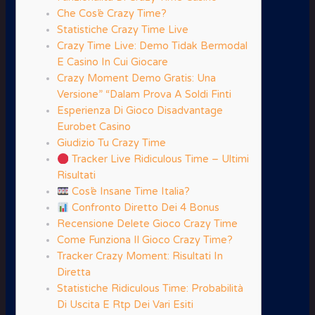
Che Cos’è Crazy Time?
Statistiche Crazy Time Live
Crazy Time Live: Demo Tidak Bermodal
E Casino In Cui Giocare
Crazy Moment Demo Gratis: Una
Versione” “Dalam Prova A Soldi Finti
Esperienza Di Gioco Disadvantage
Eurobet Casino
Giudizio Tu Crazy Time
Tracker Live Ridiculous Time – Ultimi
Risultati
Cos’è Insane Time Italia?
Confronto Diretto Dei 4 Bonus
Recensione Delete Gioco Crazy Time
Come Funziona Il Gioco Crazy Time?
Tracker Crazy Moment: Risultati In
Diretta
Statistiche Ridiculous Time: Probabilità
Di Uscita E Rtp Dei Vari Esiti