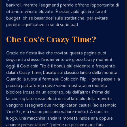
bankroll, mentre i segmenti premio offrono l’opportunità di
ottenere vincite elevate. È essenziale gestire fare il
budget, oh se basandosi sulle statistiche, per evitare
perdite significative in se di serie bad.
Che Cos’è Crazy Time?
Grazie de flesta live che trovi su questa pagina puoi
seguire su stesso l’andamento de gioco Crazy moment
oggi. Il Gold coin Flip è il bonus più evidente e frequente
dalam Crazy Time, basato sul classico lancio della moneta.
Quando la ruota si ferma su Gold coin Flip, il gara passa a la
piccola piattaforma dove viene mostrata mi moneta
bicolore (rossa da un extenso, blu dall’altro). Prima del
lancio, ing lato rosso electronic al lato blu della moneta
vengono assegnati due moltiplicatori casuali (ad esempio
7x e 3x, ma i valori possono variare molto). A questo
luogo, una macchina lancia la moneta inside aria oppure
arianne presentatore” “preme un pulsante per farla