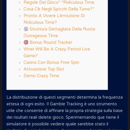
Regole Del Gioco” “Ridiculous Time
Cosa C’è Negli Spicchi Della Turno?”
Pronto A Vivere L’emozione Di
Ridiculous Time?
Struttura Dettagliata Della Ruota
Outrageous Time
Bonus Round Tracker
What Will Be A Crazy Period Live
Game?
Casino Con Bonus Free Spin
Attivazione Top Slot
Demo Crazy Time
La distribuzione di questi segmenti determina la frequenza
attesa di ogni esito. Il Gamble Tracking è uno strumento
utile che consente di affinare la propria strategia sulla base
dei risultati reali delete gioco. Sperimentando que tiene il
simulatore è possibile vedere quale sarebbe stato il