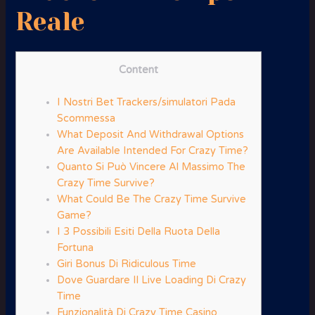
Reale
Content
I Nostri Bet Trackers/simulatori Pada
Scommessa
What Deposit And Withdrawal Options
Are Available Intended For Crazy Time?
Quanto Si Può Vincere Al Massimo The
Crazy Time Survive?
What Could Be The Crazy Time Survive
Game?
I 3 Possibili Esiti Della Ruota Della
Fortuna
Giri Bonus Di Ridiculous Time
Dove Guardare Il Live Loading Di Crazy
Time
Funzionalità Di Crazy Time Casino