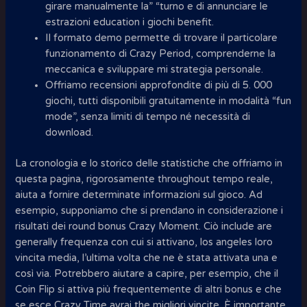
girare manualmente la” “turno e di annunciare le
estrazioni education i giochi benefit.
Il formato demo permette di trovare il particolare
funzionamento di Crazy Period, comprenderne la
meccanica e sviluppare mi strategia personale.
Offriamo recensioni approfondite di più di 5. 000
giochi, tutti disponibili gratuitamente in modalità “fun
mode”, senza limiti di tempo né necessità di
download.
La cronologia e lo storico delle statistiche che offriamo in
questa pagina, rigorosamente throughout tempo reale,
aiuta a fornire determinate informazioni sul gioco. Ad
esempio, supponiamo che si prendano in considerazione i
risultati dei round bonus Crazy Moment. Ciò include are
generally frequenza con cui si attivano, los angeles loro
vincita media, l’ultima volta che ne è stata attivata una e
così via. Potrebbero aiutare a capire, per esempio, che il
Coin Flip si attiva più frequentemente di altri bonus e che
se esce Crazy Time avrai the migliori vincite. È importante