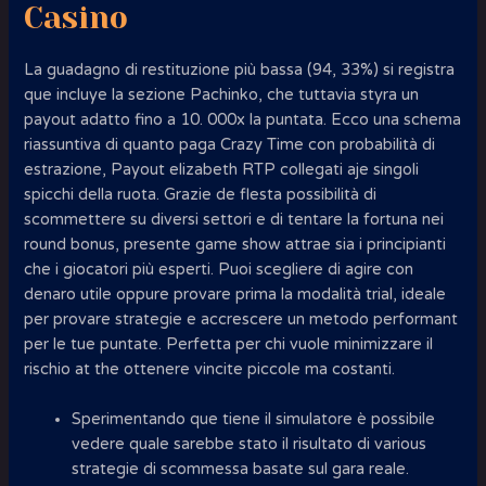
Casino
La guadagno di restituzione più bassa (94, 33%) si registra
que incluye la sezione Pachinko, che tuttavia styra un
payout adatto fino a 10. 000x la puntata. Ecco una schema
riassuntiva di quanto paga Crazy Time con probabilità di
estrazione, Payout elizabeth RTP collegati aje singoli
spicchi della ruota. Grazie de flesta possibilità di
scommettere su diversi settori e di tentare la fortuna nei
round bonus, presente game show attrae sia i principianti
che i giocatori più esperti. Puoi scegliere di agire con
denaro utile oppure provare prima la modalità trial, ideale
per provare strategie e accrescere un metodo performant
per le tue puntate. Perfetta per chi vuole minimizzare il
rischio at the ottenere vincite piccole ma costanti.
Sperimentando que tiene il simulatore è possibile
vedere quale sarebbe stato il risultato di various
strategie di scommessa basate sul gara reale.